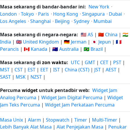
Masa sekarang di bandar-bandar ini:
New York
·
London
·
Tokyo
·
Paris
·
Hong Kong
·
Singapura
·
Dubai
·
Los Angeles
·
Shanghai
·
Beijing
·
Sydney
·
Mumbai
Masa sekarang di negara-negara:
🇺🇸 AS
|
🇨🇳 China
|
🇮🇳
India
|
🇬🇧 United Kingdom
|
🇩🇪 Jerman
|
🇯🇵 Jepun
|
🇫🇷
Perancis
|
🇨🇦 Kanada
|
🇦🇺 Australia
|
🇧🇷 Brazil
|
Masa sekarang di
zon waktu
:
UTC
|
GMT
|
CET
|
PST
|
MST
|
CST
|
EST
|
EET
|
IST
|
China (CST)
|
JST
|
AEST
|
SAST
|
MSK
|
NZST
|
Percuma
widget
untuk pentadbir web:
Widget Jam
Analog Percuma
|
Widget Jam Digital Percuma
|
Widget
Jam Teks Percuma
|
Widget Jam Perkataan Percuma
Masa Unix
|
Alarm
|
Stopwatch
|
Timer
|
Multi-Timer
|
Lebih Banyak Alat Masa
|
Alat Penjejakan Masa
|
Penukar