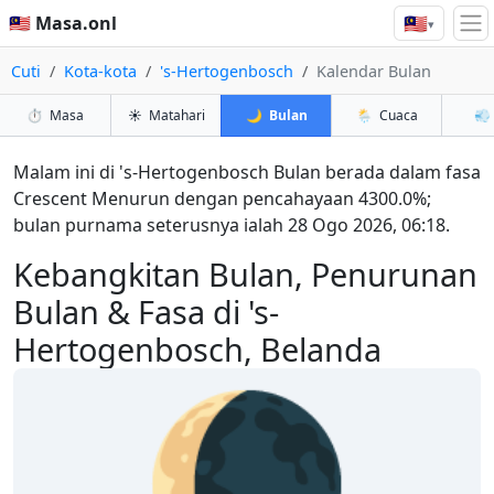
🇲🇾
🇲🇾 Masa.onl
▾
Cuti
Kota-kota
's-Hertogenbosch
Kalendar Bulan
⏱️
Masa
☀️
Matahari
🌙
Bulan
🌦️
Cuaca
💨
Malam ini di 's-Hertogenbosch Bulan berada dalam fasa
Crescent Menurun dengan pencahayaan 4300.0%;
bulan purnama seterusnya ialah 28 Ogo 2026, 06:18.
Kebangkitan Bulan, Penurunan
Bulan & Fasa di 's-
Hertogenbosch, Belanda
🌘