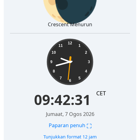
Crescent Menurun
09:42:32
12
11
1
10
2
9
3
8
4
7
5
6
CET
09:42:32
Jumaat, 7 Ogos 2026
⛶
Paparan penuh
Tunjukkan format 12 jam