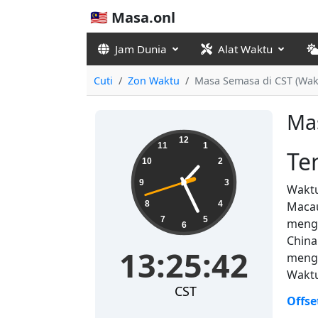
🇲🇾 Masa.onl
Jam Dunia
Alat Waktu
Cuti
Zon Waktu
Masa Semasa di CST (Wak
Ma
13:25:42
12
11
1
Te
10
2
9
3
Waktu
8
4
Macau
7
5
mengg
6
China
13:25:42
mengg
Waktu
CST
Offse