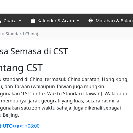
Cuaca
Kalender & Acara
Matahari & Bulan
tu Standard China)
sa Semasa di CST
ntang CST
 standard di China, termasuk China daratan, Hong Kong,
, dan Taiwan (walaupun Taiwan juga mungkin
unakan 'TST' untuk Waktu Standard Taiwan). Walaupun
 mempunyai jarak geografi yang luas, secara rasmi ia
unakan satu zon waktu sahaja. Juga dikenali sebagai
 Beijing.
t UTC</a>:
+08:00