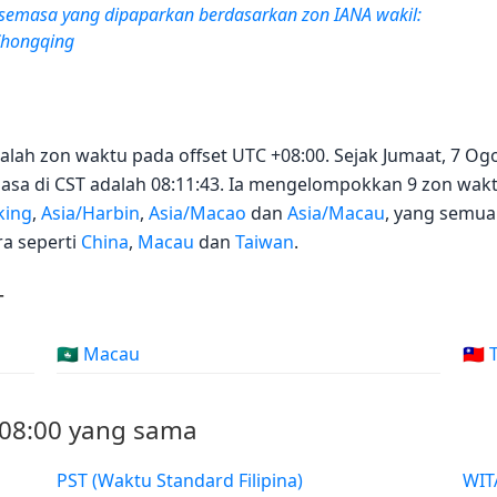
semasa yang dipaparkan berdasarkan zon IANA wakil:
Chongqing
alah zon waktu pada offset UTC +08:00. Sejak Jumaat, 7 Og
masa di CST adalah 08:11:43. Ia mengelompokkan 9 zon wak
king
,
Asia/Harbin
,
Asia/Macao
dan
Asia/Macau
, yang semuan
ra seperti
China
,
Macau
dan
Taiwan
.
T
🇲🇴 Macau
🇹🇼
+08:00 yang sama
PST (Waktu Standard Filipina)
WITA (Waktu Indonesia Teng