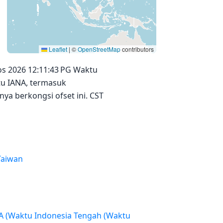
Leaflet
|
©
OpenStreetMap
contributors
os 2026 12:11:43 PG Waktu
tu IANA, termasuk
ya berkongsi ofset ini. CST
 Taiwan
ah (Waktu