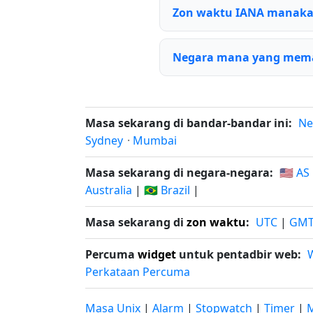
Zon waktu IANA manaka
Negara mana yang mema
Masa sekarang di bandar-bandar ini:
Ne
Sydney
·
Mumbai
Masa sekarang di negara-negara:
🇺🇸 AS
Australia
|
🇧🇷 Brazil
|
Masa sekarang di
zon waktu
:
UTC
|
GM
Percuma
widget
untuk pentadbir web:
Perkataan Percuma
Masa Unix
|
Alarm
|
Stopwatch
|
Timer
|
M