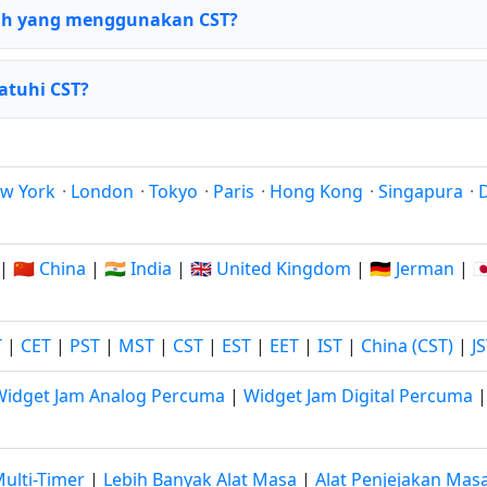
h yang menggunakan CST?
tuhi CST?
w York
·
London
·
Tokyo
·
Paris
·
Hong Kong
·
Singapura
·
|
🇨🇳 China
|
🇮🇳 India
|
🇬🇧 United Kingdom
|
🇩🇪 Jerman
|

T
|
CET
|
PST
|
MST
|
CST
|
EST
|
EET
|
IST
|
China (CST)
|
J
Widget Jam Analog Percuma
|
Widget Jam Digital Percuma
ulti-Timer
|
Lebih Banyak Alat Masa
|
Alat Penjejakan Mas