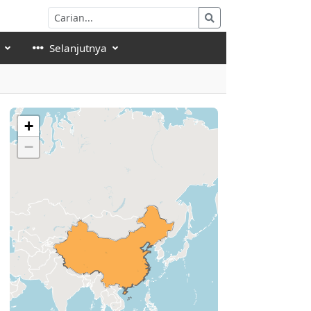
Selanjutnya
+
−