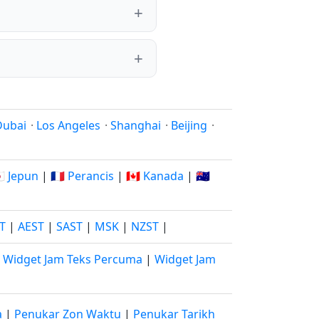
Dubai
·
Los Angeles
·
Shanghai
·
Beijing
·
🇵 Jepun
|
🇫🇷 Perancis
|
🇨🇦 Kanada
|
🇦🇺
ST
|
AEST
|
SAST
|
MSK
|
NZST
|
|
Widget Jam Teks Percuma
|
Widget Jam
a
|
Penukar Zon Waktu
|
Penukar Tarikh