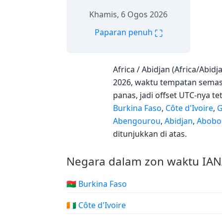
Khamis, 6 Ogos 2026
⛶
Paparan penuh
Africa / Abidjan (Africa/Abi
2026, waktu tempatan semasa
panas, jadi offset UTC-nya t
Burkina Faso
,
Côte d'Ivoire
,
G
Abengourou
,
Abidjan
,
Abobo
ditunjukkan di atas.
Negara dalam zon waktu IANA
🇧🇫 Burkina Faso
🇨🇮 Côte d'Ivoire