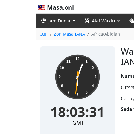
🇲🇾 Masa.onl
Jam Dunia
Alat Waktu
Cuti
Zon Masa IANA
Africa/Abidjan
Wa
18:03:31
IAN
12
11
1
10
2
Nama
9
3
8
4
Offse
7
5
6
Cahay
18:03:31
Seda
GMT