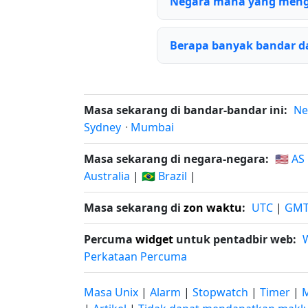
Negara mana yang meng
Berapa banyak bandar d
Masa sekarang di bandar-bandar ini:
Ne
Sydney
·
Mumbai
Masa sekarang di negara-negara:
🇺🇸 AS
Australia
|
🇧🇷 Brazil
|
Masa sekarang di
zon waktu
:
UTC
|
GM
Percuma
widget
untuk pentadbir web:
Perkataan Percuma
Masa Unix
|
Alarm
|
Stopwatch
|
Timer
|
M