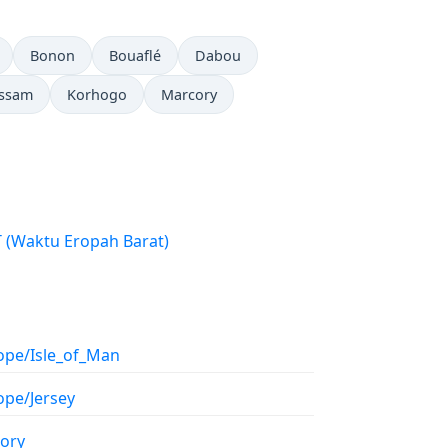
Bonon
Bouaflé
Dabou
ssam
Korhogo
Marcory
WET (Waktu Eropah Barat)
ope/Isle_of_Man
ope/Jersey
tory