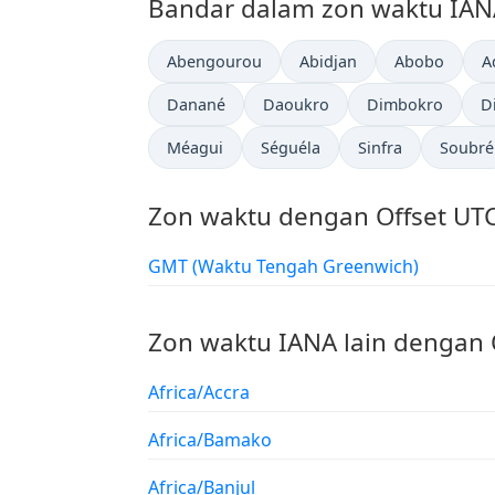
Bandar dalam zon waktu IANA
Abengourou
Abidjan
Abobo
A
Danané
Daoukro
Dimbokro
D
Méagui
Séguéla
Sinfra
Soubré
Zon waktu dengan Offset UTC
GMT (Waktu Tengah Greenwich)
Zon waktu IANA lain dengan 
Africa/Accra
Africa/Bamako
Africa/Banjul