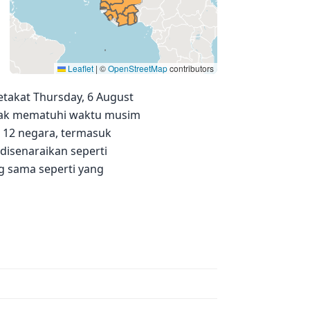
Leaflet
|
©
OpenStreetMap
contributors
Setakat Thursday, 6 August
tidak mematuhi waktu musim
i 12 negara, termasuk
disenaraikan seperti
g sama seperti yang