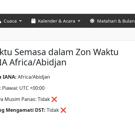
Cuaca
Kalender & Acara
Matahari & Bulan
ktu Semasa dalam Zon Waktu
A Africa/Abidjan
 IANA:
Africa/Abidjan
t Piawai: UTC +00:00
a Musim Panas: Tidak ❌
ng Mengamati DST:
Tidak
❌