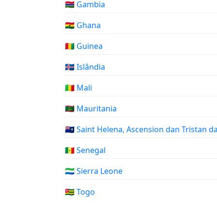
🇬🇲 Gambia
🇬🇭 Ghana
🇬🇳 Guinea
🇮🇸 Islândia
🇲🇱 Mali
🇲🇷 Mauritania
🇸🇭 Saint Helena, Ascension dan Tristan 
🇸🇳 Senegal
🇸🇱 Sierra Leone
🇹🇬 Togo