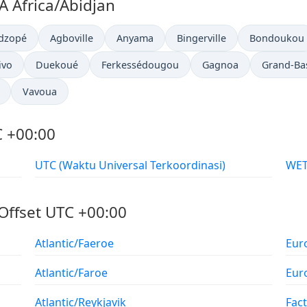
 Africa/Abidjan
dzopé
Agboville
Anyama
Bingerville
Bondoukou
ivo
Duekoué
Ferkessédougou
Gagnoa
Grand-Ba
Vavoua
 +00:00
UTC (Waktu Universal Terkoordinasi)
Offset UTC +00:00
Atlantic/Faeroe
Eur
Atlantic/Faroe
Eur
Atlantic/Reykjavik
Fac