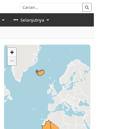
Selanjutnya
+
−