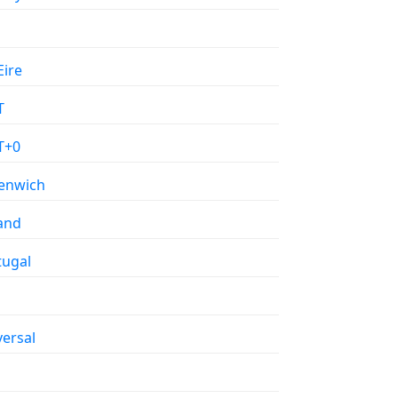
Eire
T
T+0
enwich
land
tugal
versal