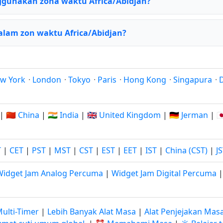
gunakan zona waktu Africa/Abidjan?
alam zon waktu Africa/Abidjan?
w York
·
London
·
Tokyo
·
Paris
·
Hong Kong
·
Singapura
·
|
🇨🇳 China
|
🇮🇳 India
|
🇬🇧 United Kingdom
|
🇩🇪 Jerman
|

T
|
CET
|
PST
|
MST
|
CST
|
EST
|
EET
|
IST
|
China (CST)
|
J
Widget Jam Analog Percuma
|
Widget Jam Digital Percuma
ulti-Timer
|
Lebih Banyak Alat Masa
|
Alat Penjejakan Mas