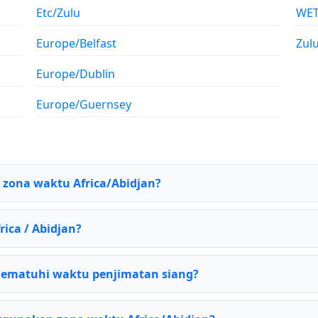
Etc/Zulu
WE
Europe/Belfast
Zul
Europe/Dublin
Europe/Guernsey
i zona waktu Africa/Abidjan?
rica / Abidjan?
mematuhi waktu penjimatan siang?