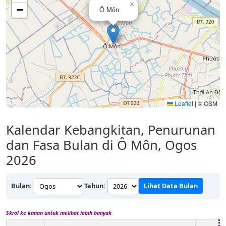
×
−
Ô Môn
Leaflet
|
© OSM
Kalendar Kebangkitan, Penurunan
dan Fasa Bulan di Ô Môn, Ogos
2026
Bulan:
Tahun:
Lihat Data Bulan
Skrol ke kanan untuk melihat lebih banyak