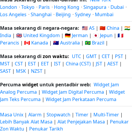
London
·
Tokyo
·
Paris
·
Hong Kong
·
Singapura
·
Dubai
·
Los Angeles
·
Shanghai
·
Beijing
·
Sydney
·
Mumbai
Masa sekarang di negara-negara:
🇺🇸 AS
|
🇨🇳 China
|
🇮🇳
India
|
🇬🇧 United Kingdom
|
🇩🇪 Jerman
|
🇯🇵 Jepun
|
🇫🇷
Perancis
|
🇨🇦 Kanada
|
🇦🇺 Australia
|
🇧🇷 Brazil
|
Masa sekarang di
zon waktu
:
UTC
|
GMT
|
CET
|
PST
|
MST
|
CST
|
EST
|
EET
|
IST
|
China (CST)
|
JST
|
AEST
|
SAST
|
MSK
|
NZST
|
Percuma
widget
untuk pentadbir web:
Widget Jam
Analog Percuma
|
Widget Jam Digital Percuma
|
Widget
Jam Teks Percuma
|
Widget Jam Perkataan Percuma
Masa Unix
|
Alarm
|
Stopwatch
|
Timer
|
Multi-Timer
|
Lebih Banyak Alat Masa
|
Alat Penjejakan Masa
|
Penukar
Zon Waktu
|
Penukar Tarikh