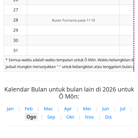
27
28
Bulan Purnama pada 11:18
29
30
31
* Semua waktu adalah waktu tempatan untuk Ô Môn. Waktu kebangkitan dan ten
Jadual mungkin menunjukkan "-" untuk kebangkitan atau tenggelam bulan jika 
Kalendar Bulan untuk bulan lain di 2026 untuk
Ô Môn:
Jan
|
Feb
|
Mac
|
Apr
|
Mei
|
Jun
|
Jul
|
Ogo
|
Sep
|
Okt
|
Nov
|
Dis