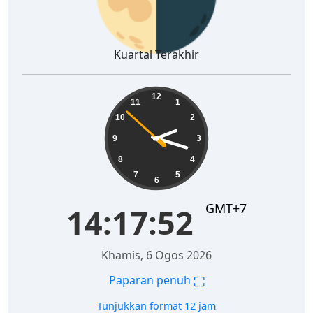
Kuartal Terakhir
14:17:53
12
11
1
10
2
9
3
8
4
7
5
6
GMT+7
14:17:53
Khamis, 6 Ogos 2026
⛶
Paparan penuh
Tunjukkan format 12 jam