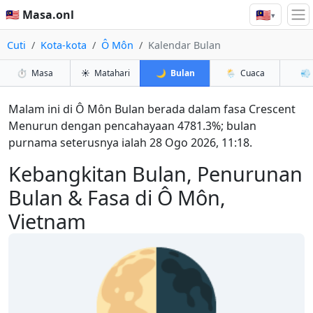
🇲🇾
🇲🇾 Masa.onl
▾
Cuti
Kota-kota
Ô Môn
Kalendar Bulan
⏱️
Masa
☀️
Matahari
🌙
Bulan
🌦️
Cuaca
💨
Malam ini di Ô Môn Bulan berada dalam fasa Crescent
Menurun dengan pencahayaan 4781.3%; bulan
purnama seterusnya ialah 28 Ogo 2026, 11:18.
Kebangkitan Bulan, Penurunan
Bulan & Fasa di Ô Môn,
Vietnam
🌗