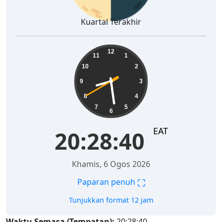
Kuartal Terakhir
20:28:41
12
11
1
10
2
9
3
8
4
7
5
6
EAT
20:28:41
Khamis, 6 Ogos 2026
⛶
Paparan penuh
Tunjukkan format 12 jam
Waktu Semasa (Tempatan):
20:28:41