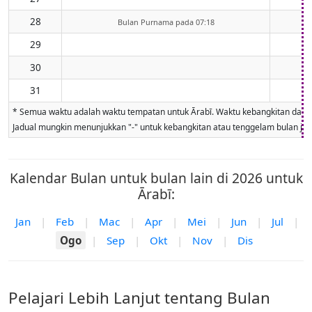
28
Bulan Purnama pada 07:18
29
30
31
* Semua waktu adalah waktu tempatan untuk Ārabī. Waktu kebangkitan dan ten
Jadual mungkin menunjukkan "-" untuk kebangkitan atau tenggelam bulan jika 
Kalendar Bulan untuk bulan lain di 2026 untuk
Ārabī:
Jan
|
Feb
|
Mac
|
Apr
|
Mei
|
Jun
|
Jul
|
Ogo
|
Sep
|
Okt
|
Nov
|
Dis
Pelajari Lebih Lanjut tentang Bulan