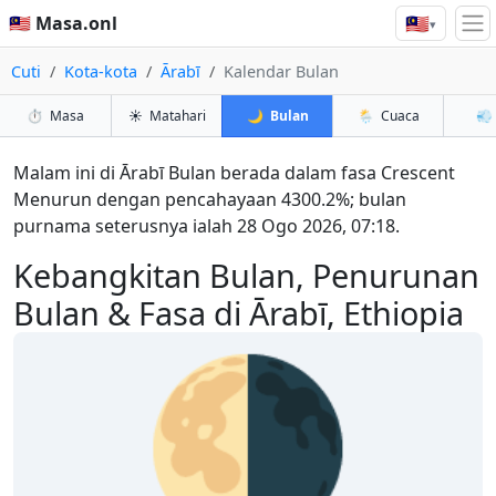
🇲🇾
🇲🇾 Masa.onl
▾
Cuti
Kota-kota
Ārabī
Kalendar Bulan
⏱️
Masa
☀️
Matahari
🌙
Bulan
🌦️
Cuaca
💨
Malam ini di Ārabī Bulan berada dalam fasa Crescent
Menurun dengan pencahayaan 4300.2%; bulan
purnama seterusnya ialah 28 Ogo 2026, 07:18.
Kebangkitan Bulan, Penurunan
Bulan & Fasa di Ārabī, Ethiopia
🌗