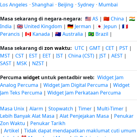
Los Angeles
·
Shanghai
·
Beijing
·
Sydney
·
Mumbai
Masa sekarang di negara-negara:
🇺🇸 AS
|
🇨🇳 China
|
🇮🇳
India
|
🇬🇧 United Kingdom
|
🇩🇪 Jerman
|
🇯🇵 Jepun
|
🇫🇷
Perancis
|
🇨🇦 Kanada
|
🇦🇺 Australia
|
🇧🇷 Brazil
|
Masa sekarang di
zon waktu
:
UTC
|
GMT
|
CET
|
PST
|
MST
|
CST
|
EST
|
EET
|
IST
|
China (CST)
|
JST
|
AEST
|
SAST
|
MSK
|
NZST
|
Percuma
widget
untuk pentadbir web:
Widget Jam
Analog Percuma
|
Widget Jam Digital Percuma
|
Widget
Jam Teks Percuma
|
Widget Jam Perkataan Percuma
Masa Unix
|
Alarm
|
Stopwatch
|
Timer
|
Multi-Timer
|
Lebih Banyak Alat Masa
|
Alat Penjejakan Masa
|
Penukar
Zon Waktu
|
Penukar Tarikh
|
Artikel
|
Tidak dapat mendapatkan maklumat cuti umum