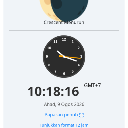
Crescent Menurun
10:18:17
12
11
1
10
2
9
3
8
4
7
5
6
GMT+7
10:18:17
Ahad, 9 Ogos 2026
⛶
Paparan penuh
Tunjukkan format 12 jam