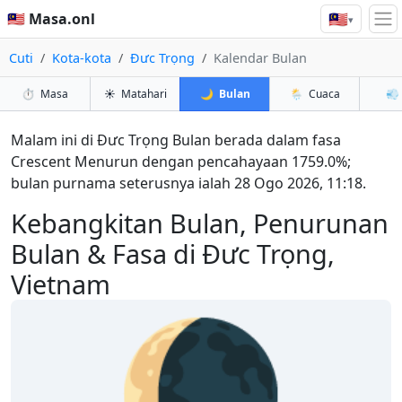
🇲🇾
🇲🇾 Masa.onl
▾
Cuti
Kota-kota
Đưc Trọng
Kalendar Bulan
⏱️
Masa
☀️
Matahari
🌙
Bulan
🌦️
Cuaca
💨
Malam ini di Đưc Trọng Bulan berada dalam fasa
Crescent Menurun dengan pencahayaan 1759.0%;
bulan purnama seterusnya ialah 28 Ogo 2026, 11:18.
Kebangkitan Bulan, Penurunan
Bulan & Fasa di Đưc Trọng,
Vietnam
🌘