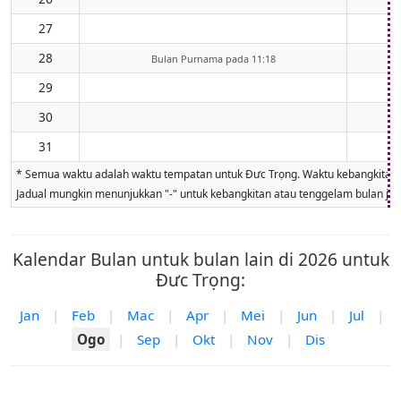
27
28
Bulan Purnama pada 11:18
29
30
31
* Semua waktu adalah waktu tempatan untuk Đưc Trọng. Waktu kebangkitan dan
Jadual mungkin menunjukkan "-" untuk kebangkitan atau tenggelam bulan jika 
Kalendar Bulan untuk bulan lain di 2026 untuk
Đưc Trọng:
Jan
|
Feb
|
Mac
|
Apr
|
Mei
|
Jun
|
Jul
|
Ogo
|
Sep
|
Okt
|
Nov
|
Dis