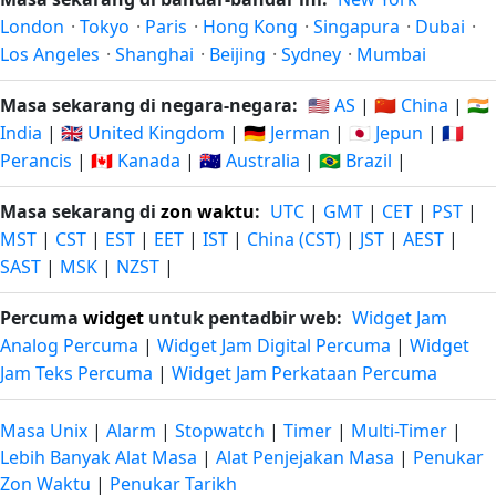
London
·
Tokyo
·
Paris
·
Hong Kong
·
Singapura
·
Dubai
·
Los Angeles
·
Shanghai
·
Beijing
·
Sydney
·
Mumbai
Masa sekarang di negara-negara:
🇺🇸 AS
|
🇨🇳 China
|
🇮🇳
India
|
🇬🇧 United Kingdom
|
🇩🇪 Jerman
|
🇯🇵 Jepun
|
🇫🇷
Perancis
|
🇨🇦 Kanada
|
🇦🇺 Australia
|
🇧🇷 Brazil
|
Masa sekarang di
zon waktu
:
UTC
|
GMT
|
CET
|
PST
|
MST
|
CST
|
EST
|
EET
|
IST
|
China (CST)
|
JST
|
AEST
|
SAST
|
MSK
|
NZST
|
Percuma
widget
untuk pentadbir web:
Widget Jam
Analog Percuma
|
Widget Jam Digital Percuma
|
Widget
Jam Teks Percuma
|
Widget Jam Perkataan Percuma
Masa Unix
|
Alarm
|
Stopwatch
|
Timer
|
Multi-Timer
|
Lebih Banyak Alat Masa
|
Alat Penjejakan Masa
|
Penukar
Zon Waktu
|
Penukar Tarikh