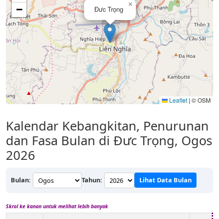
×
−
Đưc Trọng
Leaflet
|
© OSM
Kalendar Kebangkitan, Penurunan
dan Fasa Bulan di Đưc Trọng, Ogos
2026
Bulan:
Tahun:
Lihat Data Bulan
Skrol ke kanan untuk melihat lebih banyak