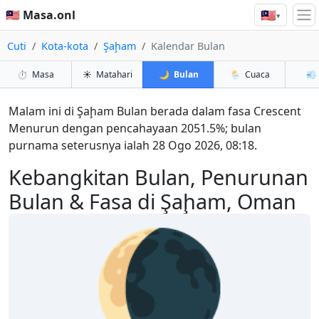
🇲🇾
🇲🇾 Masa.onl
▾
Cuti
Kota-kota
Şaḩam
Kalendar Bulan
⏱️
Masa
☀️
Matahari
🌙
Bulan
🌦️
Cuaca
💨
Malam ini di Şaḩam Bulan berada dalam fasa Crescent
Menurun dengan pencahayaan 2051.5%; bulan
purnama seterusnya ialah 28 Ogo 2026, 08:18.
Kebangkitan Bulan, Penurunan
Bulan & Fasa di Şaḩam, Oman
🌘