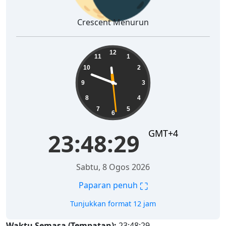
Crescent Menurun
23:48:29
12
11
1
10
2
9
3
8
4
7
5
6
GMT+4
23:48:29
Sabtu, 8 Ogos 2026
⛶
Paparan penuh
Tunjukkan format 12 jam
Waktu Semasa (Tempatan):
23:48:29