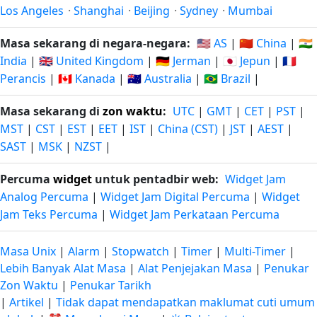
Los Angeles
·
Shanghai
·
Beijing
·
Sydney
·
Mumbai
Masa sekarang di negara-negara:
🇺🇸 AS
|
🇨🇳 China
|
🇮🇳
India
|
🇬🇧 United Kingdom
|
🇩🇪 Jerman
|
🇯🇵 Jepun
|
🇫🇷
Perancis
|
🇨🇦 Kanada
|
🇦🇺 Australia
|
🇧🇷 Brazil
|
Masa sekarang di
zon waktu
:
UTC
|
GMT
|
CET
|
PST
|
MST
|
CST
|
EST
|
EET
|
IST
|
China (CST)
|
JST
|
AEST
|
SAST
|
MSK
|
NZST
|
Percuma
widget
untuk pentadbir web:
Widget Jam
Analog Percuma
|
Widget Jam Digital Percuma
|
Widget
Jam Teks Percuma
|
Widget Jam Perkataan Percuma
Masa Unix
|
Alarm
|
Stopwatch
|
Timer
|
Multi-Timer
|
Lebih Banyak Alat Masa
|
Alat Penjejakan Masa
|
Penukar
Zon Waktu
|
Penukar Tarikh
|
Artikel
|
Tidak dapat mendapatkan maklumat cuti umum