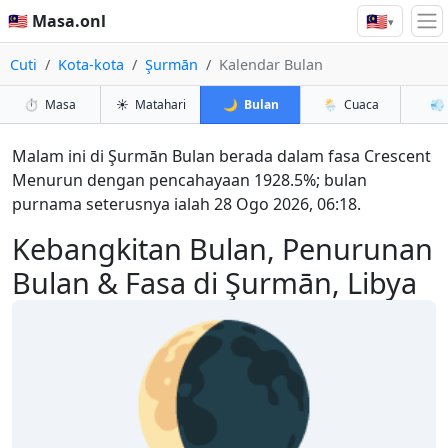
🇲🇾
🇲🇾 Masa.onl
▾
Cuti
Kota-kota
Şurmān
Kalendar Bulan
⏱️
Masa
☀️
Matahari
🌙
Bulan
🌦️
Cuaca
💨
Malam ini di Şurmān Bulan berada dalam fasa Crescent
Menurun dengan pencahayaan 1928.5%; bulan
purnama seterusnya ialah 28 Ogo 2026, 06:18.
Kebangkitan Bulan, Penurunan
Bulan & Fasa di Şurmān, Libya
🌘