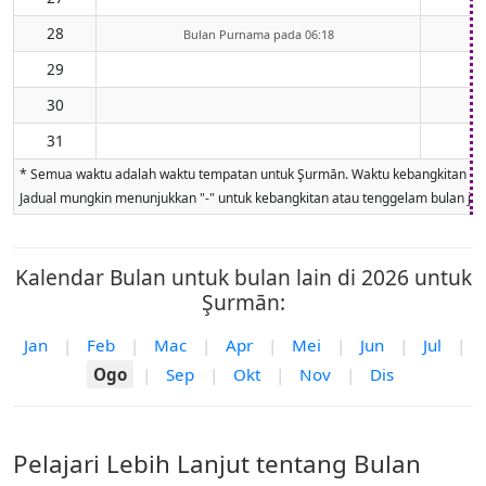
28
Bulan Purnama pada 06:18
29
30
31
* Semua waktu adalah waktu tempatan untuk Şurmān. Waktu kebangkitan dan te
Jadual mungkin menunjukkan "-" untuk kebangkitan atau tenggelam bulan jika 
Kalendar Bulan untuk bulan lain di 2026 untuk
Şurmān:
Jan
|
Feb
|
Mac
|
Apr
|
Mei
|
Jun
|
Jul
|
Ogo
|
Sep
|
Okt
|
Nov
|
Dis
Pelajari Lebih Lanjut tentang Bulan