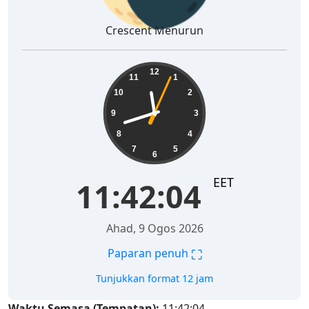
Crescent Menurun
11:42:05
12
11
1
10
2
9
3
8
4
7
5
6
EET
11:42:05
Ahad, 9 Ogos 2026
⛶
Paparan penuh
Tunjukkan format 12 jam
Waktu Semasa (Tempatan):
11:42:05