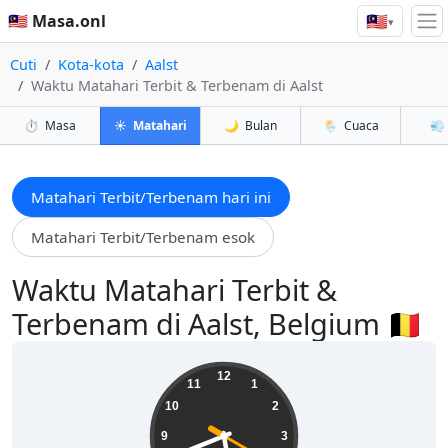
🇲🇾
🇲🇾 Masa.onl
▾
Cuti
Kota-kota
Aalst
Waktu Matahari Terbit & Terbenam di Aalst
⏱️
Masa
☀️
Matahari
🌙
Bulan
🌦️
Cuaca
💨
Matahari Terbit/Terbenam hari ini
Matahari Terbit/Terbenam esok
Waktu Matahari Terbit &
Terbenam di Aalst, Belgium 🇧🇪
05:41:21
12
11
1
10
2
9
3