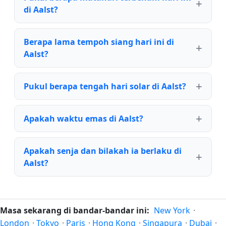
di Aalst?
Berapa lama tempoh siang hari ini di
Aalst?
Pukul berapa tengah hari solar di Aalst?
Apakah waktu emas di Aalst?
Apakah senja dan bilakah ia berlaku di
Aalst?
Masa sekarang di bandar-bandar ini:
New York
·
London
·
Tokyo
·
Paris
·
Hong Kong
·
Singapura
·
Dubai
·