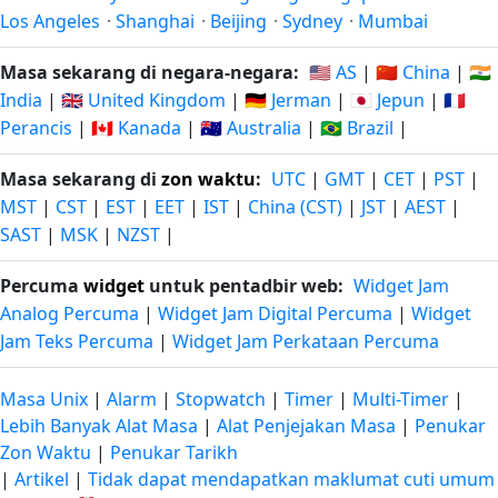
Los Angeles
·
Shanghai
·
Beijing
·
Sydney
·
Mumbai
Masa sekarang di negara-negara:
🇺🇸 AS
|
🇨🇳 China
|
🇮🇳
India
|
🇬🇧 United Kingdom
|
🇩🇪 Jerman
|
🇯🇵 Jepun
|
🇫🇷
Perancis
|
🇨🇦 Kanada
|
🇦🇺 Australia
|
🇧🇷 Brazil
|
Masa sekarang di
zon waktu
:
UTC
|
GMT
|
CET
|
PST
|
MST
|
CST
|
EST
|
EET
|
IST
|
China (CST)
|
JST
|
AEST
|
SAST
|
MSK
|
NZST
|
Percuma
widget
untuk pentadbir web:
Widget Jam
Analog Percuma
|
Widget Jam Digital Percuma
|
Widget
Jam Teks Percuma
|
Widget Jam Perkataan Percuma
Masa Unix
|
Alarm
|
Stopwatch
|
Timer
|
Multi-Timer
|
Lebih Banyak Alat Masa
|
Alat Penjejakan Masa
|
Penukar
Zon Waktu
|
Penukar Tarikh
|
Artikel
|
Tidak dapat mendapatkan maklumat cuti umum