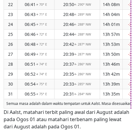
22
06:41
20:50
14h 08m
-3m
70° E
290° NW
↑
↑
23
06:43
20:48
14h 04m
-3m
71° E
289° NW
↑
↑
24
06:45
20:46
14h 01m
-3m
71° E
288° NW
↑
↑
25
06:46
20:44
13h 57m
-3m
72° E
288° NW
↑
↑
26
06:48
20:42
13h 53m
-3m
72° E
287° NW
↑
↑
27
06:49
20:39
13h 50m
-3m
73° E
287° NW
↑
↑
28
06:51
20:37
13h 46m
-3m
74° E
286° NW
↑
↑
29
06:52
20:35
13h 42m
-3m
74° E
286° NW
↑
↑
30
06:54
20:33
13h 39m
-3m
75° E
285° NW
↑
↑
31
06:55
20:31
13h 35m
-3m
75° E
284° NW
↑
↑
Semua masa adalah dalam waktu tempatan untuk Aalst. Masa disesuaikan un
Di Aalst, matahari terbit paling awal dari August adalah
pada Ogos 01 atau matahari terbenam paling lewat
dari August adalah pada Ogos 01.