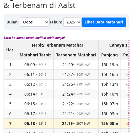
& Terbenam di Aalst
Bulan:
Tahun:
Lihat Data Matahari
Skrol ke kanan untuk melihat lebih banyak
Terbit/Terbenam Matahari
Cahaya sia
Hari
Matahari Terbit
Terbenam Matahari
Panjang
Perb
1
06:09
21:29
15h 19m
-3m
60° E
300° NW
↑
↑
2
06:11
21:27
15h 16m
-3m
60° E
300° NW
↑
↑
3
06:12
21:26
15h 13m
-3m
60° E
299° NW
↑
↑
4
06:14
21:24
15h 10m
-3m
61° E
299° NW
↑
↑
5
06:15
21:22
15h 07m
-3m
61° E
298° NW
↑
↑
6
06:17
21:21
15h 03m
-3m
62° E
298° NW
↑
↑
7
06:18
21:19
15h 00m
-3m
62° E
297° NW
↑
↑