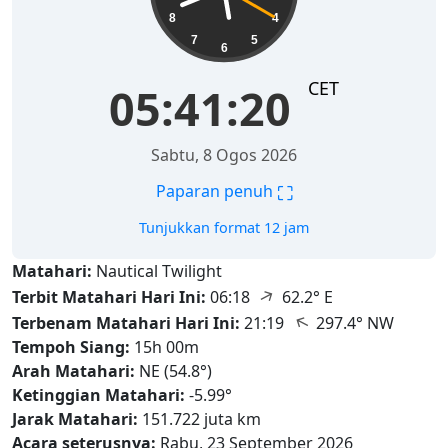
8
4
7
5
6
CET
05:41:21
Sabtu, 8 Ogos 2026
⛶
Paparan penuh
Tunjukkan format 12 jam
Matahari:
Nautical Twilight
↑
Terbit Matahari Hari Ini:
06:18
62.2° E
↑
Terbenam Matahari Hari Ini:
21:19
297.4° NW
Tempoh Siang:
15h 00m
Arah Matahari:
NE (54.8°)
Ketinggian Matahari:
-5.99°
Jarak Matahari:
151.722 juta km
Acara seterusnya:
Rabu, 23 September 2026