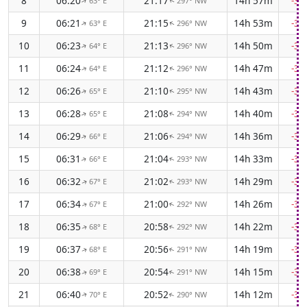
8
06:20
21:17
14h 57m
-3m
63° E
297° NW
↑
↑
9
06:21
21:15
14h 53m
-3m
63° E
296° NW
↑
↑
10
06:23
21:13
14h 50m
-3m
64° E
296° NW
↑
↑
11
06:24
21:12
14h 47m
-3m
64° E
296° NW
↑
↑
12
06:26
21:10
14h 43m
-3m
65° E
295° NW
↑
↑
13
06:28
21:08
14h 40m
-3m
65° E
294° NW
↑
↑
14
06:29
21:06
14h 36m
-3m
66° E
294° NW
↑
↑
15
06:31
21:04
14h 33m
-3m
66° E
293° NW
↑
↑
16
06:32
21:02
14h 29m
-3m
67° E
293° NW
↑
↑
17
06:34
21:00
14h 26m
-3m
67° E
292° NW
↑
↑
18
06:35
20:58
14h 22m
-3m
68° E
292° NW
↑
↑
19
06:37
20:56
14h 19m
-3m
68° E
291° NW
↑
↑
20
06:38
20:54
14h 15m
-3m
69° E
291° NW
↑
↑
21
06:40
20:52
14h 12m
-3m
70° E
290° NW
↑
↑