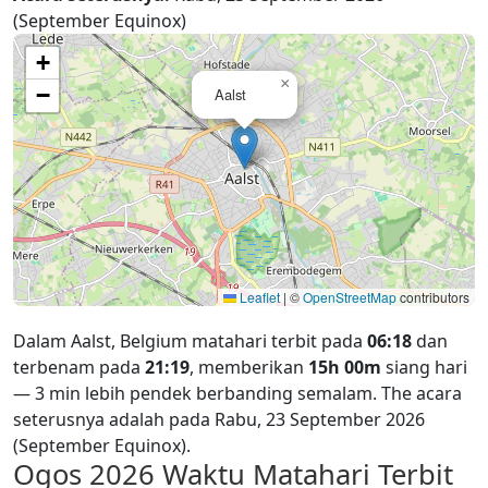
(September Equinox)
+
×
−
Aalst
Leaflet
|
©
OpenStreetMap
contributors
Dalam Aalst, Belgium matahari terbit pada
06:18
dan
terbenam pada
21:19
, memberikan
15h 00m
siang hari
— 3 min lebih pendek berbanding semalam. The acara
seterusnya adalah pada Rabu, 23 September 2026
(September Equinox).
Ogos 2026
Waktu Matahari Terbit