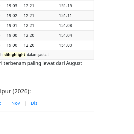
9
19:03
12:21
151.15
9
19:02
12:21
151.11
9
19:01
12:21
151.08
0
19:00
12:20
151.04
0
19:00
12:20
151.00
ah
dihighlight
dalam jadual.
ri terbenam paling lewat dari August
lpur (2026):
t
|
Nov
|
Dis