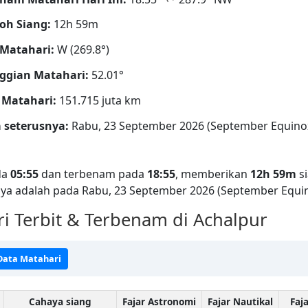
oh Siang:
12h 59m
Matahari:
W (269.8°)
ggian Matahari:
52.01°
 Matahari:
151.715 juta km
 seterusnya:
Rabu, 23 September 2026 (September Equino
da
05:55
dan terbenam pada
18:55
, memberikan
12h 59m
si
ya adalah pada Rabu, 23 September 2026 (September Equin
 Terbit & Terbenam di Achalpur
 Data Matahari
Cahaya siang
Fajar Astronomi
Fajar Nautikal
Faj