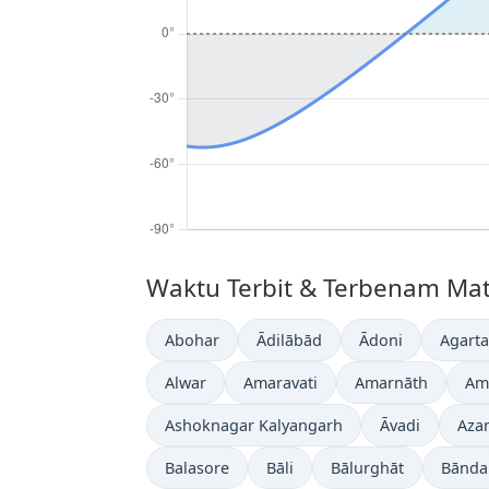
Waktu Terbit & Terbenam Mata
Abohar
Ādilābād
Ādoni
Agarta
Alwar
Amaravati
Amarnāth
Am
Ashoknagar Kalyangarh
Āvadi
Aza
Balasore
Bāli
Bālurghāt
Bānda