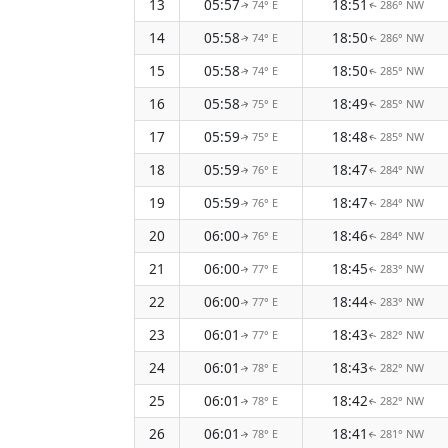
13
05:57
18:51
74° E
286° NW
↑
↑
14
05:58
18:50
74° E
286° NW
↑
↑
15
05:58
18:50
74° E
285° NW
↑
↑
16
05:58
18:49
75° E
285° NW
↑
↑
17
05:59
18:48
75° E
285° NW
↑
↑
18
05:59
18:47
76° E
284° NW
↑
↑
19
05:59
18:47
76° E
284° NW
↑
↑
20
06:00
18:46
76° E
284° NW
↑
↑
21
06:00
18:45
77° E
283° NW
↑
↑
22
06:00
18:44
77° E
283° NW
↑
↑
23
06:01
18:43
77° E
282° NW
↑
↑
24
06:01
18:43
78° E
282° NW
↑
↑
25
06:01
18:42
78° E
282° NW
↑
↑
26
06:01
18:41
78° E
281° NW
↑
↑