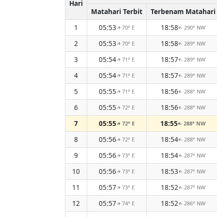
Hari
Matahari Terbit
Terbenam Matahari
1
05:53
18:58
70° E
290° NW
↑
↑
2
05:53
18:58
70° E
289° NW
↑
↑
3
05:54
18:57
71° E
289° NW
↑
↑
4
05:54
18:57
71° E
289° NW
↑
↑
5
05:55
18:56
71° E
288° NW
↑
↑
6
05:55
18:56
72° E
288° NW
↑
↑
7
05:55
18:55
72° E
288° NW
↑
↑
8
05:56
18:54
72° E
288° NW
↑
↑
9
05:56
18:54
73° E
287° NW
↑
↑
10
05:56
18:53
73° E
287° NW
↑
↑
11
05:57
18:52
73° E
287° NW
↑
↑
12
05:57
18:52
74° E
286° NW
↑
↑