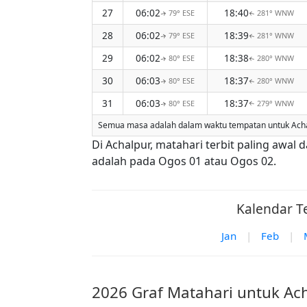
27
06:02
18:40
79° ESE
281° WNW
↑
↑
28
06:02
18:39
79° ESE
281° WNW
↑
↑
29
06:02
18:38
80° ESE
280° WNW
↑
↑
30
06:03
18:37
80° ESE
280° WNW
↑
↑
31
06:03
18:37
80° ESE
279° WNW
↑
↑
Semua masa adalah dalam waktu tempatan untuk Achalp
Di Achalpur, matahari terbit paling awal
adalah pada Ogos 01 atau Ogos 02.
Kalendar Te
Jan
|
Feb
|
2026 Graf Matahari untuk Ac