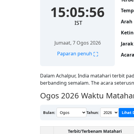
15:05:57
Temp
Arah 
IST
Ketin
Jumaat, 7 Ogos 2026
Jarak
⛶
Paparan penuh
Acara
Dalam Achalpur, India matahari terbit pa
berbanding semalam. The acara seterusn
Ogos 2026
Waktu Matahari
Bulan:
Tahun:
Lihat
Terbit/Terbenam Matahari