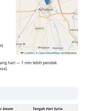
x)
Leaflet
|
©
OpenStreetMap
contributors
ang hari — 1 min lebih pendek
ox).
ar Awam
Tengah Hari Suria