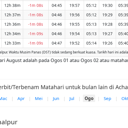
12h 38m
-1m 08s
04:45
19:57
05:12
19:30
05:3
12h 37m
-1m 08s
04:46
19:56
05:12
19:29
05:3
12h 36m
-1m 08s
04:46
19:55
05:13
19:28
05:3
12h 34m
-1m 09s
04:46
19:54
05:13
19:27
05:4
12h 33m
-1m 09s
04:47
19:52
05:14
19:26
05:4
ur. Waktu Musim Panas (DST) tidak sedang berkuat kuasa. Tarikh hari ini adal
 dari August adalah pada Ogos 01 atau Ogos 02 atau mataha
rbit/Terbenam Matahari untuk bulan lain di Acha
Mac
|
Apr
|
Mei
|
Jun
|
Jul
|
Ogo
|
Sep
|
Ok
halpur