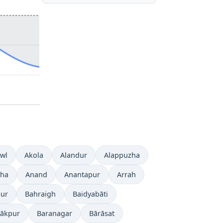
awl
Akola
Alandur
Alappuzha
ha
Anand
Anantapur
Arrah
ur
Bahraigh
Baidyabāti
rākpur
Baranagar
Bārāsat