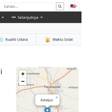
🇲🇾
▾
Selanjutnya
💨
🕌
Kualiti Udara
Waktu Solat
i
+
−
×
Achalpur