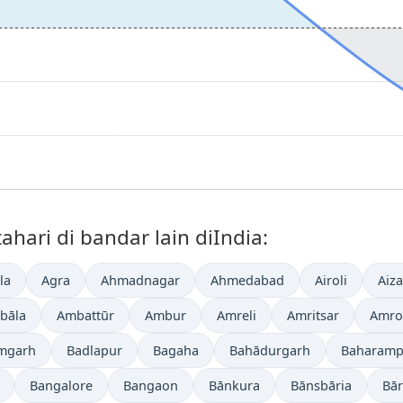
hari di bandar lain diIndia:
la
Agra
Ahmadnagar
Ahmedabad
Airoli
Aiz
bāla
Ambattūr
Ambur
Amreli
Amritsar
Amro
mgarh
Badlapur
Bagaha
Bahādurgarh
Baharamp
Bangalore
Bangaon
Bānkura
Bānsbāria
Bā