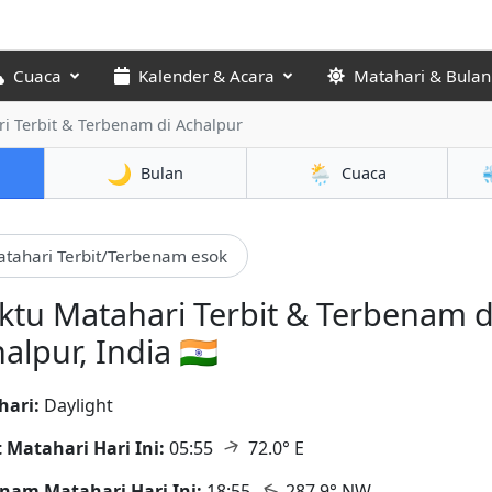
Cuaca
Kalender & Acara
Matahari & Bulan
i Terbit & Terbenam di Achalpur
🌙
🌦️
Bulan
Cuaca
tahari Terbit/Terbenam esok
tu Matahari Terbit & Terbenam d
alpur, India 🇮🇳
hari:
Daylight
↑
t Matahari Hari Ini:
05:55
72.0° E
↑
nam Matahari Hari Ini:
18:55
287.9° NW