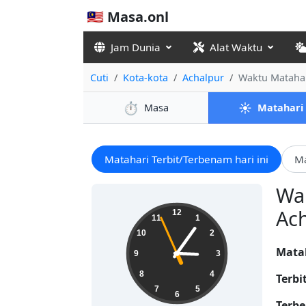
🇲🇾 Masa.onl
Jam Dunia
Alat Waktu
Cuti
Kota-kota
Achalpur
Waktu Matahar
⏱️
☀️
Masa
Matahari
Matahari Terbit/Terbenam hari ini
Ma
Wak
15:05:57
Ach
12
11
1
10
2
Mata
9
3
8
4
Terbi
7
5
6
Terbe