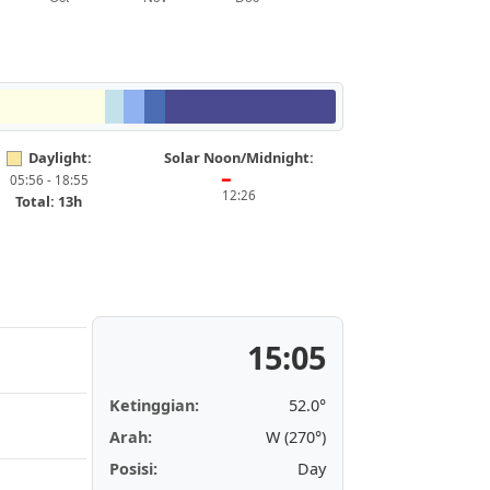
Daylight:
Solar Noon/Midnight:
05:56 - 18:55
━
12:26
Total: 13h
15:05
Ketinggian:
52.0°
Arah:
W (270°)
Posisi:
Day