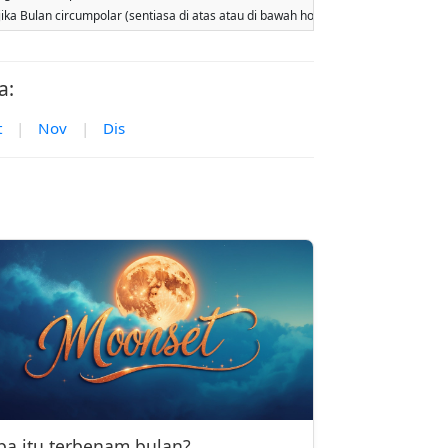
jika Bulan circumpolar (sentiasa di atas atau di bawah horizon). Dua kebangkit
a:
t
|
Nov
|
Dis
pa itu terbenam bulan?