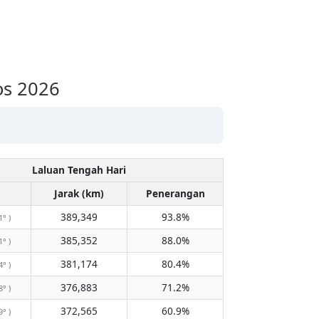
os 2026
Laluan Tengah Hari
Jarak (km)
Penerangan
389,349
93.8%
1° )
385,352
88.0%
1° )
381,174
80.4%
4° )
376,883
71.2%
8° )
372,565
60.9%
9° )