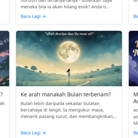
horizon dan tertanya-tanya - bolehkah saya
meneka bila ia akan hilang esok? Anda ti...
Baca Lagi
→
Ba
?
Ke arah manakah Bulan terbenam?
M
A
lah
Bulan lebih daripada sekadar bulatan
bercahaya di langit. Ia mengukur masa,
An
menarik pasang surut, dan membangkitkan
ad
keka...
Ma
Baca Lagi
→
Ba