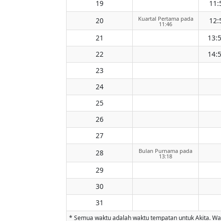
19
11:
Kuartal Pertama pada
20
12:
11:46
21
13:
22
14:
23
24
25
26
27
Bulan Purnama pada
28
13:18
29
30
31
* Semua waktu adalah waktu tempatan untuk Akita. Wakt