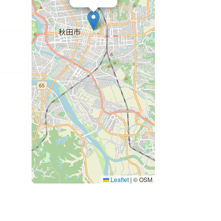
Leaflet
|
© OSM