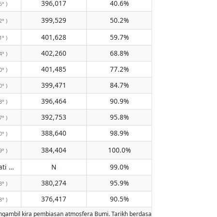
396,017
40.6%
5° )
399,529
50.2%
2° )
401,628
59.7%
1° )
402,260
68.8%
4° )
401,485
77.2%
0° )
399,471
84.7%
0° )
396,464
90.9%
3° )
392,753
95.8%
7° )
388,640
98.9%
0° )
384,404
100.0%
9° )
Tidak melewati meridian
N
99.0%
( N )
380,274
95.9%
3° )
376,417
90.5%
8° )
bil kira pembiasan atmosfera Bumi. Tarikh berdasarkan kalendar Gregorian. Pen