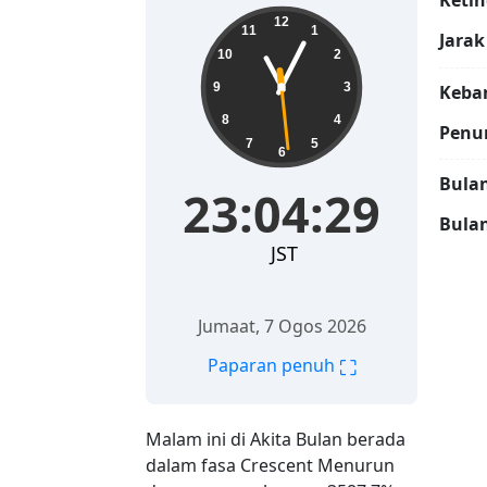
Ketin
23:04:30
12
11
1
Jarak
10
2
9
3
Keban
8
4
Penu
7
5
6
Bulan
23:04:30
Bulan
JST
Jumaat, 7 Ogos 2026
⛶
Paparan penuh
Malam ini di Akita Bulan berada
dalam fasa Crescent Menurun