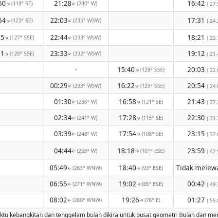
50
21:28
16:42
(118° SE)
(240° W)
↑
↑
( 27.
54
22:03
17:31
(123° SE)
(235° WSW)
↑
↑
( 24.
55
22:44
18:21
(127° SSE)
(233° WSW)
↑
↑
( 22.
51
23:33
19:12
(128° SSE)
(232° WSW)
↑
↑
( 21.
-
15:40
20:03
(128° SSE)
↑
( 22.
00:29
16:22
20:54
(233° WSW)
(125° SSE)
↑
↑
( 24.
01:30
16:58
21:43
(236° W)
(121° SE)
↑
↑
( 27.
02:34
17:28
22:30
(241° W)
(115° SE)
↑
( 31.
↑
03:39
17:54
23:15
(248° W)
(108° SE)
( 37.
↑
↑
04:44
18:18
23:59
(255° W)
(101° ESE)
( 42.
↑
↑
05:49
18:40
(263° WNW)
(93° ESE)
↑
↑
06:55
19:02
00:42
(271° WNW)
(85° ESE)
( 49.
↑
↑
08:02
19:26
01:27
(280° WNW)
(76° E)
( 55.
↑
↑
u kebangkitan dan tenggelam bulan dikira untuk pusat geometri Bulan dan mengam