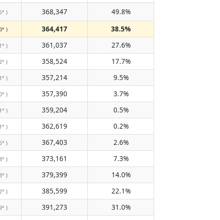
368,347
49.8%
5° )
364,417
38.5%
0° )
361,037
27.6%
1° )
358,524
17.7%
2° )
357,214
9.5%
1° )
357,390
3.7%
0° )
359,204
0.5%
1° )
362,619
0.2%
1° )
367,403
2.6%
5° )
373,161
7.3%
8° )
379,399
14.0%
3° )
385,599
22.1%
2° )
391,273
31.0%
9° )