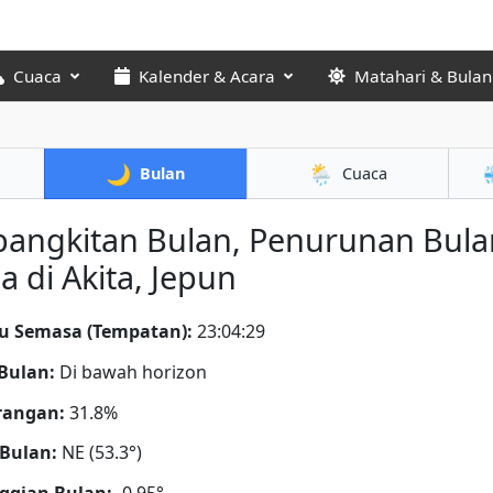
Cuaca
Kalender & Acara
Matahari & Bulan
🌙
🌦️
Bulan
Cuaca
bangkitan Bulan, Penurunan Bula
a di Akita, Jepun
u Semasa (Tempatan):
23:04:30
Bulan:
Di bawah horizon
rangan:
31.8%
Bulan:
NE (53.3°)