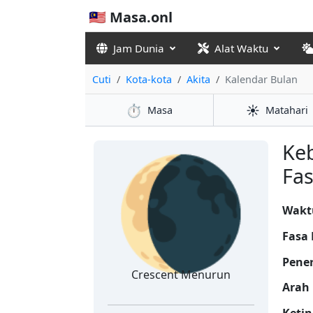
🇲🇾 Masa.onl
Jam Dunia
Alat Waktu
Cuti
Kota-kota
Akita
Kalendar Bulan
⏱️
☀️
Masa
Matahari
🌘
Ke
Fas
Wakt
Fasa 
Pene
Crescent Menurun
Arah 