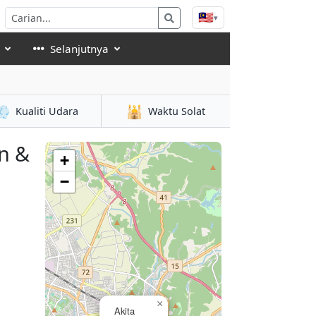
🇲🇾
▾
Selanjutnya
💨
🕌
Kualiti Udara
Waktu Solat
n &
+
−
×
Akita