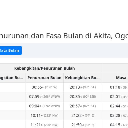
nurunan dan Fasa Bulan di Akita, Og
Data Bulan
Kebangkitan/Penurunan Bulan
Kebangkitan Bulan
Penurunan Bulan
Kebangkitan Bulan
Masa
06:55
20:13
01:18
(258° W)
(98° ESE)
( 39.
↑
↑
07:59
20:35
02:01
(266° WNW)
(90° ESE)
( 45.
↑
↑
09:04
20:57
02:44
(274° WNW)
(82° ESE)
( 51.
↑
↑
10:11
21:22
03:28
(282° NW)
(74° E)
( 57.
↑
↑
11:21
21:50
04:15
(290° NW)
(67° E)
( 63.
↑
↑