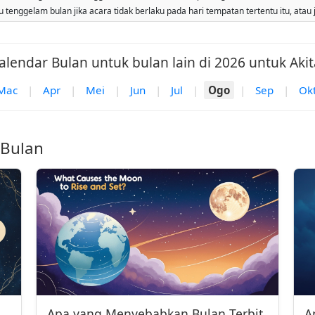
tenggelam bulan jika acara tidak berlaku pada hari tempatan tertentu itu, atau 
alendar Bulan untuk bulan lain di 2026 untuk Akit
Mac
|
Apr
|
Mei
|
Jun
|
Jul
|
Ogo
|
Sep
|
Ok
 Bulan
Apa yang Menyebabkan Bulan Terbit
A