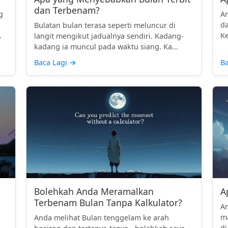
dan Terbenam?
g
An
da
Bulatan bulan terasa seperti meluncur di
.
Ke
langit mengikut jadualnya sendiri. Kadang-
kadang ia muncul pada waktu siang. Ka...
Baca Lagi
→
Ba
Bolehkah Anda Meramalkan
A
Terbenam Bulan Tanpa Kalkulator?
An
ma
n
Anda melihat Bulan tenggelam ke arah
di