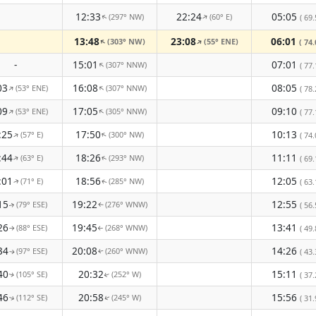
12:33
22:24
05:05
(297° NW)
(60° E)
↑
( 69.
↑
13:48
23:08
06:01
(303° NW)
(55° ENE)
↑
↑
( 74.
-
15:01
07:01
(307° NNW)
↑
( 77.
03
16:08
08:05
(53° ENE)
(307° NNW)
↑
↑
( 78.
09
17:05
09:10
(53° ENE)
(305° NNW)
↑
↑
( 77.
:25
17:50
10:13
(57° E)
(300° NW)
↑
↑
( 74.
:44
18:26
11:11
(63° E)
(293° NW)
( 69.
↑
↑
:01
18:56
12:05
(71° E)
(285° NW)
( 63.
↑
↑
15
19:22
12:55
(79° ESE)
(276° WNW)
( 56.
↑
↑
26
19:45
13:41
(88° ESE)
(268° WNW)
( 49.
↑
↑
34
20:08
14:26
(97° ESE)
(260° WNW)
( 43.
↑
↑
40
20:32
15:11
(105° SE)
(252° W)
( 37.
↑
↑
46
20:58
15:56
(112° SE)
(245° W)
( 31.
↑
↑