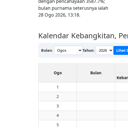
dengan pencahayaan 3587.7%;
bulan purnama seterusnya ialah
28 Ogo 2026, 13:18.
Kalendar Kebangkitan, Pe
Bulan:
Tahun:
Lihat 
Ogo
Bulan
1
2
3
4
5