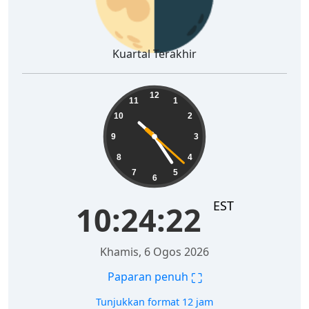
Kuartal Terakhir
10:24:23
12
11
1
10
2
9
3
8
4
7
5
6
EST
10:24:23
Khamis, 6 Ogos 2026
⛶
Paparan penuh
Tunjukkan format 12 jam