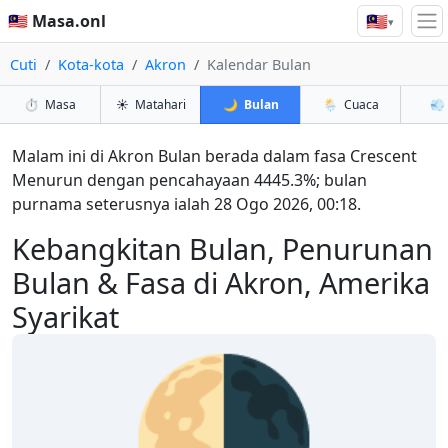
🇲🇾
🇲🇾 Masa.onl
▾
Cuti
Kota-kota
Akron
Kalendar Bulan
⏱️
Masa
☀️
Matahari
🌙
Bulan
🌦️
Cuaca
💨
Malam ini di Akron Bulan berada dalam fasa Crescent
Menurun dengan pencahayaan 4445.3%; bulan
purnama seterusnya ialah 28 Ogo 2026, 00:18.
Kebangkitan Bulan, Penurunan
Bulan & Fasa di Akron, Amerika
Syarikat
🌗