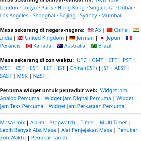
London
·
Tokyo
·
Paris
·
Hong Kong
·
Singapura
·
Dubai
·
Los Angeles
·
Shanghai
·
Beijing
·
Sydney
·
Mumbai
Masa sekarang di negara-negara:
🇺🇸 AS
|
🇨🇳 China
|
🇮🇳
India
|
🇬🇧 United Kingdom
|
🇩🇪 Jerman
|
🇯🇵 Jepun
|
🇫🇷
Perancis
|
🇨🇦 Kanada
|
🇦🇺 Australia
|
🇧🇷 Brazil
|
Masa sekarang di
zon waktu
:
UTC
|
GMT
|
CET
|
PST
|
MST
|
CST
|
EST
|
EET
|
IST
|
China (CST)
|
JST
|
AEST
|
SAST
|
MSK
|
NZST
|
Percuma
widget
untuk pentadbir web:
Widget Jam
Analog Percuma
|
Widget Jam Digital Percuma
|
Widget
Jam Teks Percuma
|
Widget Jam Perkataan Percuma
Masa Unix
|
Alarm
|
Stopwatch
|
Timer
|
Multi-Timer
|
Lebih Banyak Alat Masa
|
Alat Penjejakan Masa
|
Penukar
Zon Waktu
|
Penukar Tarikh