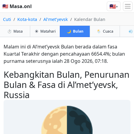
🇲🇾
🇲🇾 Masa.onl
▾
Cuti
Kota-kota
Al’met’yevsk
Kalendar Bulan
⏱️
Masa
☀️
Matahari
🌙
Bulan
🌦️
Cuaca
💨
Malam ini di Al’met’yevsk Bulan berada dalam fasa
Kuartal Terakhir dengan pencahayaan 6654.4%; bulan
purnama seterusnya ialah 28 Ogo 2026, 07:18.
Kebangkitan Bulan, Penurunan
Bulan & Fasa di Al’met’yevsk,
Russia
🌗