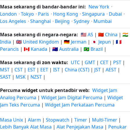
Masa sekarang di bandar-bandar ini:
New York
·
London
·
Tokyo
·
Paris
·
Hong Kong
·
Singapura
·
Dubai
·
Los Angeles
·
Shanghai
·
Beijing
·
Sydney
·
Mumbai
Masa sekarang di negara-negara:
🇺🇸 AS
|
🇨🇳 China
|
🇮🇳
India
|
🇬🇧 United Kingdom
|
🇩🇪 Jerman
|
🇯🇵 Jepun
|
🇫🇷
Perancis
|
🇨🇦 Kanada
|
🇦🇺 Australia
|
🇧🇷 Brazil
|
Masa sekarang di
zon waktu
:
UTC
|
GMT
|
CET
|
PST
|
MST
|
CST
|
EST
|
EET
|
IST
|
China (CST)
|
JST
|
AEST
|
SAST
|
MSK
|
NZST
|
Percuma
widget
untuk pentadbir web:
Widget Jam
Analog Percuma
|
Widget Jam Digital Percuma
|
Widget
Jam Teks Percuma
|
Widget Jam Perkataan Percuma
Masa Unix
|
Alarm
|
Stopwatch
|
Timer
|
Multi-Timer
|
Lebih Banyak Alat Masa
|
Alat Penjejakan Masa
|
Penukar