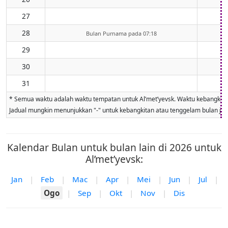
27
28
Bulan Purnama pada 07:18
29
30
31
* Semua waktu adalah waktu tempatan untuk Al’met’yevsk. Waktu kebangkitan 
Jadual mungkin menunjukkan "-" untuk kebangkitan atau tenggelam bulan jika 
Kalendar Bulan untuk bulan lain di 2026 untuk
Al’met’yevsk:
Jan
|
Feb
|
Mac
|
Apr
|
Mei
|
Jun
|
Jul
|
Ogo
|
Sep
|
Okt
|
Nov
|
Dis