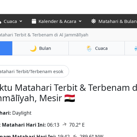
Cuaca
Kalender & Acara
Matahari & Bulan
tahari Terbit & Terbenam di Al Jammālīyah
🌙
🌦️
Bulan
Cuaca
tahari Terbit/Terbenam esok
tu Matahari Terbit & Terbenam di
mālīyah, Mesir 🇪🇬
hari:
Daylight
↑
t Matahari Hari Ini:
06:13
70.2° E
↑
nam Matahari Hari Ini:
19:42
289.6° NW