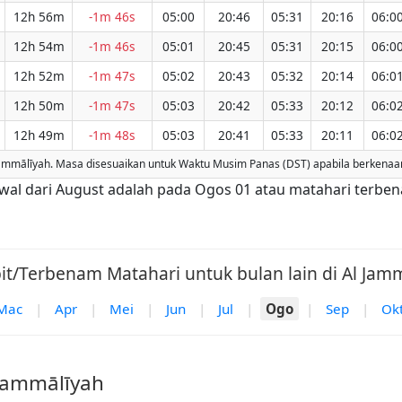
12h 56m
-1m 46s
05:00
20:46
05:31
20:16
06:0
12h 54m
-1m 46s
05:01
20:45
05:31
20:15
06:0
12h 52m
-1m 47s
05:02
20:43
05:32
20:14
06:0
12h 50m
-1m 47s
05:03
20:42
05:33
20:12
06:0
12h 49m
-1m 48s
05:03
20:41
05:33
20:11
06:0
mālīyah. Masa disesuaikan untuk Waktu Musim Panas (DST) apabila berkenaan. 
 awal dari August adalah pada Ogos 01 atau matahari terbe
it/Terbenam Matahari untuk bulan lain di Al Jamm
Mac
|
Apr
|
Mei
|
Jun
|
Jul
|
Ogo
|
Sep
|
Ok
 Jammālīyah