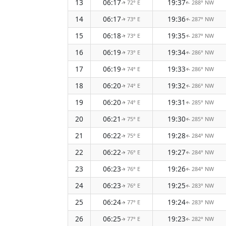
13
06:17
19:37
72° E
288° NW
↑
↑
14
06:17
19:36
73° E
287° NW
↑
↑
15
06:18
19:35
73° E
287° NW
↑
↑
16
06:19
19:34
73° E
286° NW
↑
↑
17
06:19
19:33
74° E
286° NW
↑
↑
18
06:20
19:32
74° E
286° NW
↑
↑
19
06:20
19:31
74° E
285° NW
↑
↑
20
06:21
19:30
75° E
285° NW
↑
↑
21
06:22
19:28
75° E
284° NW
↑
↑
22
06:22
19:27
76° E
284° NW
↑
↑
23
06:23
19:26
76° E
284° NW
↑
↑
24
06:23
19:25
76° E
283° NW
↑
↑
25
06:24
19:24
77° E
283° NW
↑
↑
26
06:25
19:23
77° E
282° NW
↑
↑