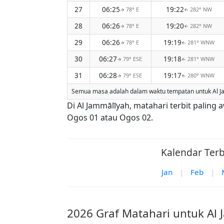
27
06:25
19:22
78° E
282° NW
↑
↑
28
06:26
19:20
78° E
282° NW
↑
↑
29
06:26
19:19
78° E
281° WNW
↑
↑
30
06:27
19:18
79° ESE
281° WNW
↑
↑
31
06:28
19:17
79° ESE
280° WNW
↑
↑
Semua masa adalah dalam waktu tempatan untuk Al Jam
Di Al Jammālīyah, matahari terbit paling
Ogos 01 atau Ogos 02.
Kalendar Terb
Jan
|
Feb
|
2026 Graf Matahari untuk Al