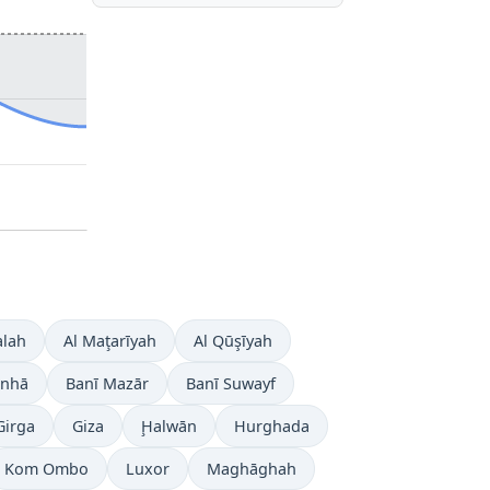
alah
Al Maţarīyah
Al Qūşīyah
anhā
Banī Mazār
Banī Suwayf
Girga
Giza
Ḩalwān
Hurghada
Kom Ombo
Luxor
Maghāghah