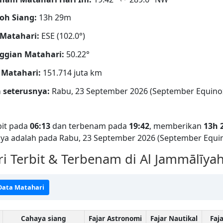
oh Siang:
13h 29m
Matahari:
ESE (102.0°)
ggian Matahari:
50.22°
 Matahari:
151.714 juta km
 seterusnya:
Rabu, 23 September 2026 (September Equino
bit pada
06:13
dan terbenam pada
19:42
, memberikan
13h 
ya adalah pada Rabu, 23 September 2026 (September Equin
 Terbit & Terbenam di Al Jammālīya
 Data Matahari
Cahaya siang
Fajar Astronomi
Fajar Nautikal
Faj