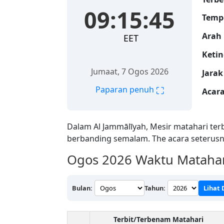
09:15:46
Temp
Arah 
EET
Ketin
Jumaat, 7 Ogos 2026
Jarak
⛶
Paparan penuh
Acara
Dalam Al Jammālīyah, Mesir matahari ter
berbanding semalam. The acara seterusn
Ogos 2026
Waktu Matahari
Bulan:
Tahun:
Lihat
Terbit/Terbenam Matahari