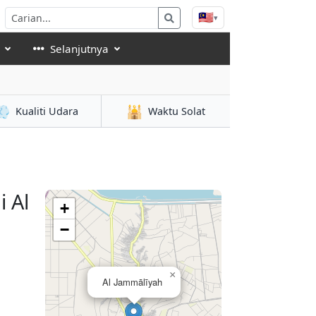
🇲🇾
▾
Selanjutnya
💨
🕌
Kualiti Udara
Waktu Solat
 Al
+
−
×
Al Jammālīyah