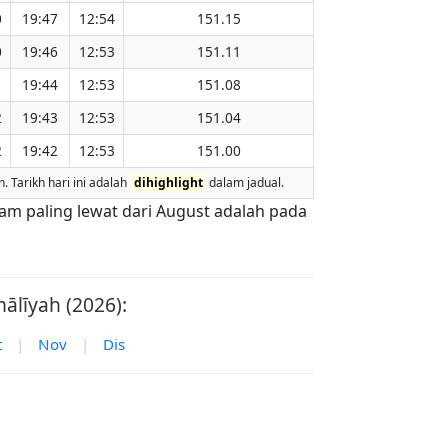
0
19:47
12:54
151.15
0
19:46
12:53
151.11
1
19:44
12:53
151.08
2
19:43
12:53
151.04
2
19:42
12:53
151.00
Tarikh hari ini adalah
dihighlight
dalam jadual.
nam paling lewat dari August adalah pada
ālīyah (2026):
t
|
Nov
|
Dis