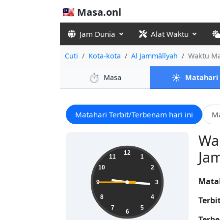
🇲🇾 Masa.onl
Jam Dunia
Alat Waktu
Cuti
Kota-kota
Al Jammālīyah
Waktu Ma
⏱️
☀️
Masa
Matahari
Matahari Terbit/Terbenam hari ini
Ma
Wak
09:15:46
Jam
12
11
1
10
2
Mata
9
3
8
4
Terbi
7
5
6
Terbe