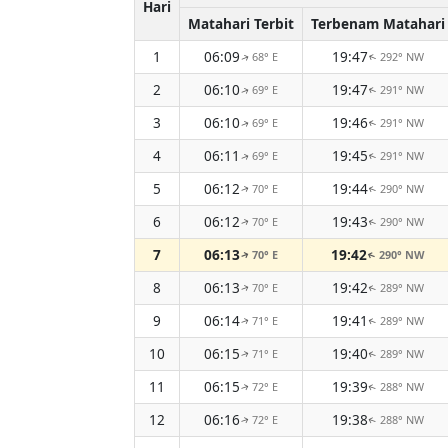
Hari
Matahari Terbit
Terbenam Matahari
1
06:09
19:47
68° E
292° NW
↑
↑
2
06:10
19:47
69° E
291° NW
↑
↑
3
06:10
19:46
69° E
291° NW
↑
↑
4
06:11
19:45
69° E
291° NW
↑
↑
5
06:12
19:44
70° E
290° NW
↑
↑
6
06:12
19:43
70° E
290° NW
↑
↑
7
06:13
19:42
70° E
290° NW
↑
↑
8
06:13
19:42
70° E
289° NW
↑
↑
9
06:14
19:41
71° E
289° NW
↑
↑
10
06:15
19:40
71° E
289° NW
↑
↑
11
06:15
19:39
72° E
288° NW
↑
↑
12
06:16
19:38
72° E
288° NW
↑
↑