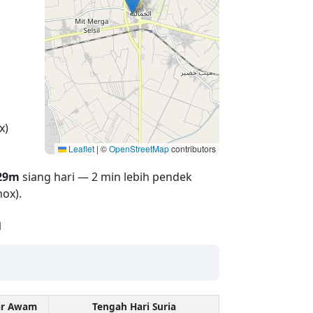
x)
Leaflet
|
©
OpenStreetMap
contributors
29m
siang hari — 2 min lebih pendek
ox).
h
ar Awam
Tengah Hari Suria