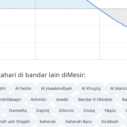
hari di bandar lain diMesir:
mīm
Al Fashn
Al Ḩawāmidīyah
Al Khuşūş
Al Manz
inbillāwayn
Ashmūn
Aswān
Bandar 6 Oktober
B
Damietta
Dayrūţ
Dikirnis
Disūq
Fāqūs
Kafr ash Shaykh
Kaherah
Kaherah Baru
Kirdāsah