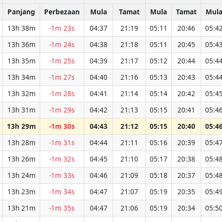
Panjang
Perbezaan
Mula
Tamat
Mula
Tamat
Mul
13h 38m
-1m 23s
04:37
21:19
05:11
20:46
05:4
13h 36m
-1m 24s
04:38
21:18
05:11
20:45
05:4
13h 35m
-1m 25s
04:39
21:17
05:12
20:44
05:4
13h 34m
-1m 27s
04:40
21:16
05:13
20:43
05:4
13h 32m
-1m 28s
04:41
21:14
05:14
20:42
05:4
13h 31m
-1m 29s
04:42
21:13
05:15
20:41
05:4
13h 29m
-1m 30s
04:43
21:12
05:15
20:40
05:4
13h 28m
-1m 31s
04:44
21:11
05:16
20:39
05:4
13h 26m
-1m 32s
04:45
21:10
05:17
20:38
05:4
13h 24m
-1m 33s
04:46
21:09
05:18
20:37
05:4
13h 23m
-1m 34s
04:47
21:07
05:19
20:35
05:4
13h 21m
-1m 35s
04:47
21:06
05:19
20:34
05:5