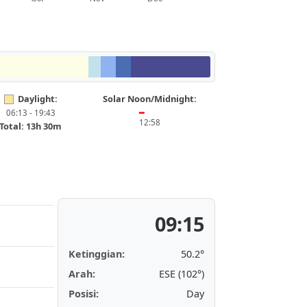
Daylight:
Solar Noon/Midnight:
06:13 - 19:43
━
12:58
Total: 13h 30m
09:15
Ketinggian:
50.2°
Arah:
ESE (102°)
Posisi:
Day