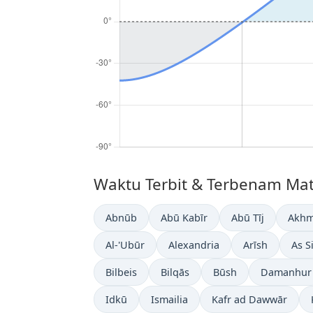
Waktu Terbit & Terbenam Mata
Abnūb
Abū Kabīr
Abū Tīj
Akh
Al-'Ubūr
Alexandria
Arīsh
As S
Bilbeis
Bilqās
Būsh
Damanhur
Idkū
Ismailia
Kafr ad Dawwār