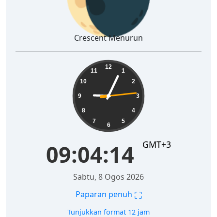
Crescent Menurun
09:04:15
12
11
1
10
2
9
3
8
4
7
5
6
GMT+3
09:04:15
Sabtu, 8 Ogos 2026
⛶
Paparan penuh
Tunjukkan format 12 jam