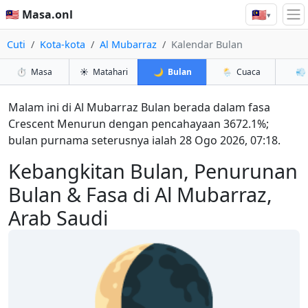
🇲🇾
🇲🇾 Masa.onl
▾
Cuti
Kota-kota
Al Mubarraz
Kalendar Bulan
⏱️
Masa
☀️
Matahari
🌙
Bulan
🌦️
Cuaca
💨
Malam ini di Al Mubarraz Bulan berada dalam fasa
Crescent Menurun dengan pencahayaan 3672.1%;
bulan purnama seterusnya ialah 28 Ogo 2026, 07:18.
Kebangkitan Bulan, Penurunan
Bulan & Fasa di Al Mubarraz,
Arab Saudi
🌘