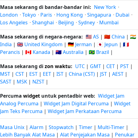
Masa sekarang di bandar-bandar ini:
New York
·
London
·
Tokyo
·
Paris
·
Hong Kong
·
Singapura
·
Dubai
·
Los Angeles
·
Shanghai
·
Beijing
·
Sydney
·
Mumbai
Masa sekarang di negara-negara:
🇺🇸 AS
|
🇨🇳 China
|
🇮🇳
India
|
🇬🇧 United Kingdom
|
🇩🇪 Jerman
|
🇯🇵 Jepun
|
🇫🇷
Perancis
|
🇨🇦 Kanada
|
🇦🇺 Australia
|
🇧🇷 Brazil
|
Masa sekarang di
zon waktu
:
UTC
|
GMT
|
CET
|
PST
|
MST
|
CST
|
EST
|
EET
|
IST
|
China (CST)
|
JST
|
AEST
|
SAST
|
MSK
|
NZST
|
Percuma
widget
untuk pentadbir web:
Widget Jam
Analog Percuma
|
Widget Jam Digital Percuma
|
Widget
Jam Teks Percuma
|
Widget Jam Perkataan Percuma
Masa Unix
|
Alarm
|
Stopwatch
|
Timer
|
Multi-Timer
|
Lebih Banyak Alat Masa
|
Alat Penjejakan Masa
|
Penukar