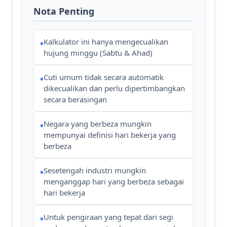
Nota Penting
Kalkulator ini hanya mengecualikan
•
hujung minggu (Sabtu & Ahad)
Cuti umum tidak secara automatik
•
dikecualikan dan perlu dipertimbangkan
secara berasingan
Negara yang berbeza mungkin
•
mempunyai definisi hari bekerja yang
berbeza
Sesetengah industri mungkin
•
menganggap hari yang berbeza sebagai
hari bekerja
Untuk pengiraan yang tepat dari segi
•