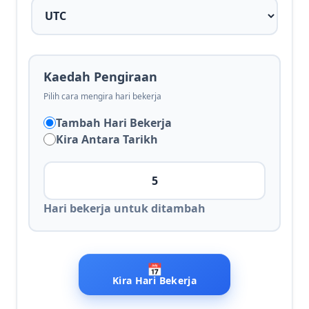
Kaedah Pengiraan
Pilih cara mengira hari bekerja
Tambah Hari Bekerja
Kira Antara Tarikh
Hari bekerja untuk ditambah
📅
Kira Hari Bekerja