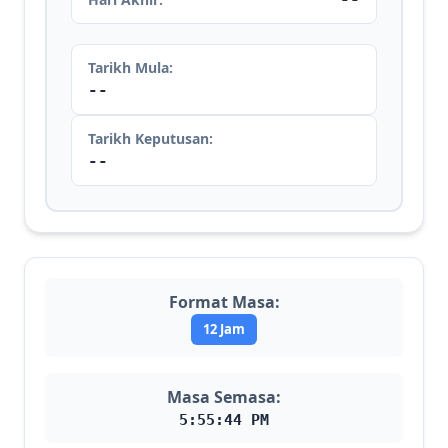
Tarikh Mula:
--
Tarikh Keputusan:
--
Format Masa:
12 Jam
Masa Semasa:
5:55:44 PM