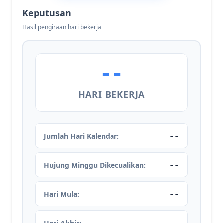
Keputusan
Hasil pengiraan hari bekerja
--
HARI BEKERJA
--
Jumlah Hari Kalendar:
--
Hujung Minggu Dikecualikan:
--
Hari Mula:
--
Hari Akhir: