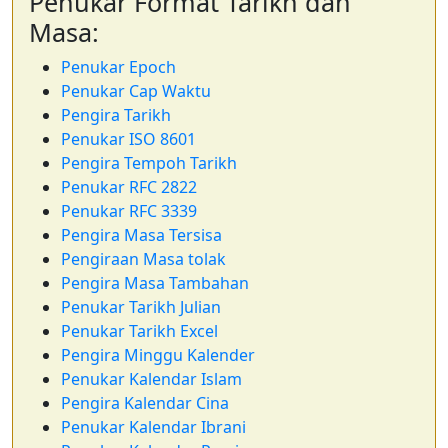
Penukar Format Tarikh dan
Masa:
Penukar Epoch
Penukar Cap Waktu
Pengira Tarikh
Penukar ISO 8601
Pengira Tempoh Tarikh
Penukar RFC 2822
Penukar RFC 3339
Pengira Masa Tersisa
Pengiraan Masa tolak
Pengira Masa Tambahan
Penukar Tarikh Julian
Penukar Tarikh Excel
Pengira Minggu Kalender
Penukar Kalendar Islam
Pengira Kalendar Cina
Penukar Kalendar Ibrani