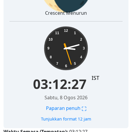
Crescent Menurun
03:12:27
12
11
1
10
2
9
3
8
4
7
5
6
IST
03:12:27
Sabtu, 8 Ogos 2026
⛶
Paparan penuh
Tunjukkan format 12 jam
Waktu Semasa (Tempatan):
03:12:27