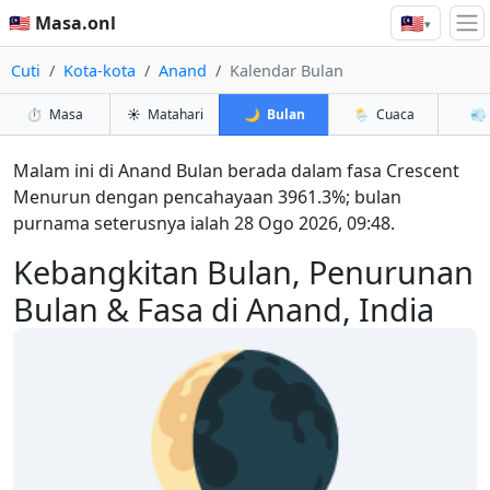
🇲🇾
🇲🇾 Masa.onl
▾
Cuti
Kota-kota
Anand
Kalendar Bulan
⏱️
Masa
☀️
Matahari
🌙
Bulan
🌦️
Cuaca
💨
Malam ini di Anand Bulan berada dalam fasa Crescent
Menurun dengan pencahayaan 3961.3%; bulan
purnama seterusnya ialah 28 Ogo 2026, 09:48.
Kebangkitan Bulan, Penurunan
Bulan & Fasa di Anand, India
🌘