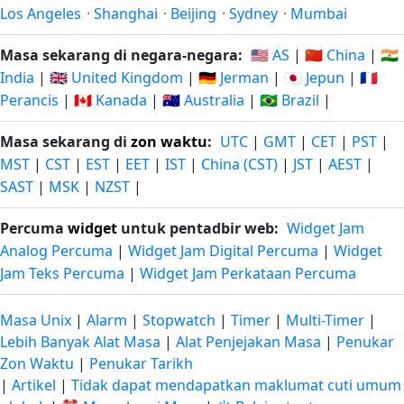
Los Angeles
·
Shanghai
·
Beijing
·
Sydney
·
Mumbai
Masa sekarang di negara-negara:
🇺🇸 AS
|
🇨🇳 China
|
🇮🇳
India
|
🇬🇧 United Kingdom
|
🇩🇪 Jerman
|
🇯🇵 Jepun
|
🇫🇷
Perancis
|
🇨🇦 Kanada
|
🇦🇺 Australia
|
🇧🇷 Brazil
|
Masa sekarang di
zon waktu
:
UTC
|
GMT
|
CET
|
PST
|
MST
|
CST
|
EST
|
EET
|
IST
|
China (CST)
|
JST
|
AEST
|
SAST
|
MSK
|
NZST
|
Percuma
widget
untuk pentadbir web:
Widget Jam
Analog Percuma
|
Widget Jam Digital Percuma
|
Widget
Jam Teks Percuma
|
Widget Jam Perkataan Percuma
Masa Unix
|
Alarm
|
Stopwatch
|
Timer
|
Multi-Timer
|
Lebih Banyak Alat Masa
|
Alat Penjejakan Masa
|
Penukar
Zon Waktu
|
Penukar Tarikh
|
Artikel
|
Tidak dapat mendapatkan maklumat cuti umum