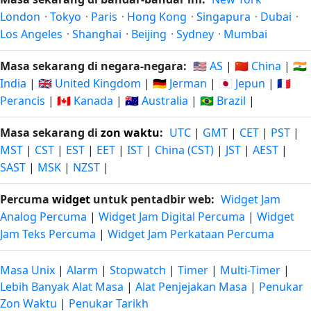
London
·
Tokyo
·
Paris
·
Hong Kong
·
Singapura
·
Dubai
·
Los Angeles
·
Shanghai
·
Beijing
·
Sydney
·
Mumbai
Masa sekarang di negara-negara:
🇺🇸 AS
|
🇨🇳 China
|
🇮🇳
India
|
🇬🇧 United Kingdom
|
🇩🇪 Jerman
|
🇯🇵 Jepun
|
🇫🇷
Perancis
|
🇨🇦 Kanada
|
🇦🇺 Australia
|
🇧🇷 Brazil
|
Masa sekarang di
zon waktu
:
UTC
|
GMT
|
CET
|
PST
|
MST
|
CST
|
EST
|
EET
|
IST
|
China (CST)
|
JST
|
AEST
|
SAST
|
MSK
|
NZST
|
Percuma
widget
untuk pentadbir web:
Widget Jam
Analog Percuma
|
Widget Jam Digital Percuma
|
Widget
Jam Teks Percuma
|
Widget Jam Perkataan Percuma
Masa Unix
|
Alarm
|
Stopwatch
|
Timer
|
Multi-Timer
|
Lebih Banyak Alat Masa
|
Alat Penjejakan Masa
|
Penukar
Zon Waktu
|
Penukar Tarikh