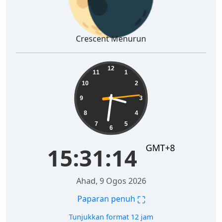
Crescent Menurun
15:31:15
12
11
1
10
2
9
3
8
4
7
5
6
GMT+8
15:31:15
Ahad, 9 Ogos 2026
⛶
Paparan penuh
Tunjukkan format 12 jam