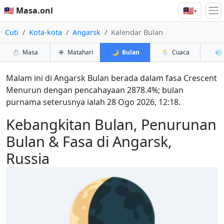
🇲🇾
🇲🇾 Masa.onl
▾
Cuti
Kota-kota
Angarsk
Kalendar Bulan
⏱️
Masa
☀️
Matahari
🌙
Bulan
🌦️
Cuaca
💨
Malam ini di Angarsk Bulan berada dalam fasa Crescent
Menurun dengan pencahayaan 2878.4%; bulan
purnama seterusnya ialah 28 Ogo 2026, 12:18.
Kebangkitan Bulan, Penurunan
Bulan & Fasa di Angarsk,
Russia
🌘