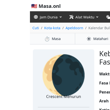
🇲🇾 Masa.onl
Jam Dunia
Alat Waktu
Cuti
Kota-kota
Apeldoorn
Kalendar Bu
⏱️
☀️
Masa
Matahari
🌘
Ke
Fas
Wakt
Fasa 
Pene
Crescent Menurun
Arah 