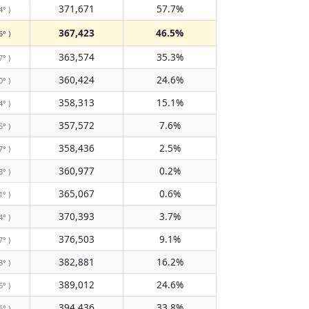
371,671
57.7%
4° )
367,423
46.5%
6° )
363,574
35.3%
7° )
360,424
24.6%
0° )
358,313
15.1%
4° )
357,572
7.6%
5° )
358,436
2.5%
7° )
360,977
0.2%
3° )
365,067
0.6%
1° )
370,393
3.7%
4° )
376,503
9.1%
7° )
382,881
16.2%
3° )
389,012
24.6%
6° )
394,436
33.8%
6° )