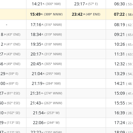
14:21
23:17
06:30
(300° NW)
(57° E)
↑
↑
( 53.
15:49
23:42
07:22
(309° NNW)
(49° ENE)
↑
↑
( 58.
-
17:16
08:19
(316° NNW)
↑
( 62.
18
18:34
09:21
(43° ENE)
(319° NNW)
↑
↑
( 65.
12
19:35
10:26
(41° ENE)
(318° NNW)
↑
↑
( 65.
27
20:17
11:31
(43° ENE)
(313° NNW)
↑
↑
( 63.
56
20:45
12:32
(49° ENE)
(305° NNW)
↑
↑
( 59.
:29
21:04
13:29
(59° E)
(295° NW)
↑
( 54.
↑
:00
21:19
14:21
(69° E)
(284° NW)
( 48.
↑
↑
27
21:31
15:09
(81° ESE)
(274° WNW)
( 41.
↑
↑
50
21:43
15:55
(92° ESE)
(263° WNW)
( 34.
↑
↑
10
21:54
16:39
(102° SE)
(253° W)
( 28.
↑
↑
29
22:06
17:24
(113° SE)
(244° W)
( 22.
↑
↑
47
22:22
18:09
(122° SE)
(235° WSW)
↑
↑
( 17.