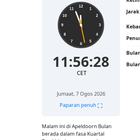
Ketin
11:56:29
12
11
1
Jarak
10
2
9
3
Keban
8
4
Penu
7
5
6
Bulan
11:56:29
Bulan
CET
Jumaat, 7 Ogos 2026
⛶
Paparan penuh
Malam ini di Apeldoorn Bulan
berada dalam fasa Kuartal