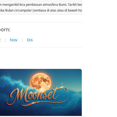
engambil kira pembiasan atmosfera Bumi. Tarikh berdasarkan kalendar Gregorian.
jika Bulan circumpolar (sentiasa di atas atau di bawah horizon). Dua kebangkit
oorn:
t
|
Nov
|
Dis