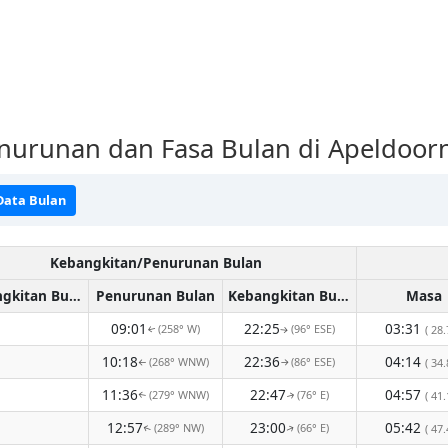
nurunan dan Fasa Bulan di Apeldoor
Data Bulan
Kebangkitan/Penurunan Bulan
Kebangkitan Bulan
Penurunan Bulan
Kebangkitan Bulan
Masa
09:01
22:25
03:31
(258° W)
(96° ESE)
( 28.
↑
↑
10:18
22:36
04:14
(268° WNW)
(86° ESE)
( 34.
↑
↑
11:36
22:47
04:57
(279° WNW)
(76° E)
( 41.
↑
↑
12:57
23:00
05:42
(289° NW)
(66° E)
( 47.
↑
↑