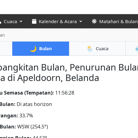
Cuaca
Kalender & Acara
Matahari & Bulan
lan
🌙
🌦️
Bulan
Cuaca
bangkitan Bulan, Penurunan Bula
a di Apeldoorn, Belanda
u Semasa (Tempatan):
11:56:29
Bulan:
Di atas horizon
rangan:
33.7%
Bulan:
WSW (254.5°)