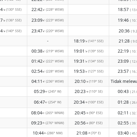
04
22:42
18:57
(130° SSE)
(228° WSW)
↑
↑
( 13.
17
23:09
19:46
(136° SSE)
(223° WSW)
↑
↑
( 10.
24
23:47
20:36
(140° SSE)
(220° WSW)
↑
↑
( 9.2
-
18:19
21:28
(141° SSE)
↑
( 9.0
00:38
19:01
22:19
(219° WSW)
(139° SSE)
↑
↑
( 10.
01:42
19:31
23:09
(222° WSW)
(134° SSE)
↑
↑
( 12.
02:54
19:53
23:57
(228° WSW)
(127° SSE)
↑
↑
( 16.
04:11
20:10
(236° WSW)
(119° SE)
↑
↑
05:29
20:23
00:43
(245° W)
(110° SE)
( 21.
↑
↑
06:47
20:34
01:28
(254° W)
(100° ESE)
( 26.
↑
↑
08:04
20:45
02:11
(265° WNW)
(90° ESE)
( 32.
↑
↑
09:23
20:56
02:55
(276° WNW)
(80° ESE)
( 39.
↑
↑
10:44
21:08
03:40
(286° NW)
(70° E)
( 45.
↑
↑