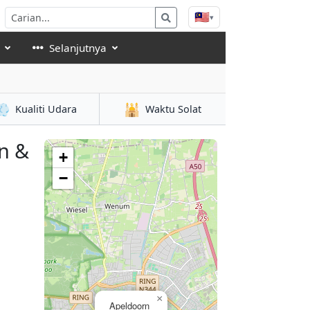
🇲🇾
▾
Selanjutnya
💨
🕌
Kualiti Udara
Waktu Solat
n &
+
−
×
Apeldoorn