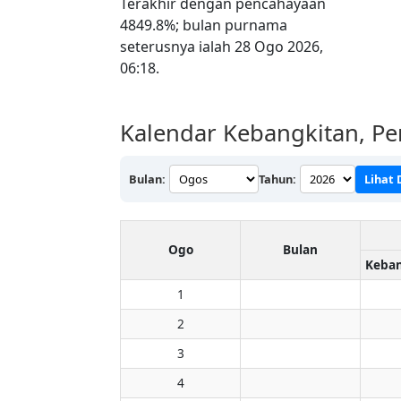
Terakhir dengan pencahayaan
4849.8%; bulan purnama
seterusnya ialah 28 Ogo 2026,
06:18.
Kalendar Kebangkitan, Pe
Bulan:
Tahun:
Lihat 
Ogo
Bulan
1
2
3
4