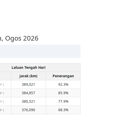
n, Ogos 2026
Laluan Tengah Hari
Jarak (km)
Penerangan
389,021
92.3%
7° )
384,857
85.9%
8° )
380,521
77.9%
1° )
376,090
68.3%
4° )