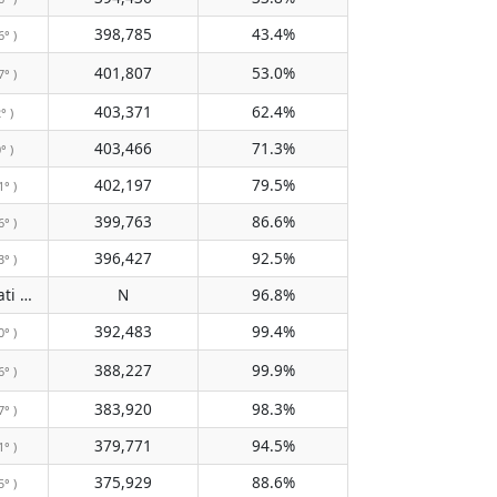
398,785
43.4%
6° )
401,807
53.0%
7° )
403,371
62.4%
° )
403,466
71.3%
° )
402,197
79.5%
1° )
399,763
86.6%
6° )
396,427
92.5%
3° )
Tidak melewati meridian
N
96.8%
( N )
392,483
99.4%
0° )
388,227
99.9%
6° )
383,920
98.3%
7° )
379,771
94.5%
1° )
375,929
88.6%
5° )