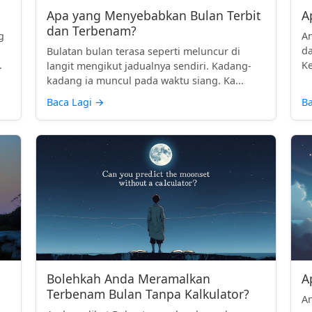
Apa yang Menyebabkan Bulan Terbit
A
dan Terbenam?
g
An
da
Bulatan bulan terasa seperti meluncur di
.
Ke
langit mengikut jadualnya sendiri. Kadang-
kadang ia muncul pada waktu siang. Ka...
Baca Lagi
→
Ba
Bolehkah Anda Meramalkan
A
Terbenam Bulan Tanpa Kalkulator?
An