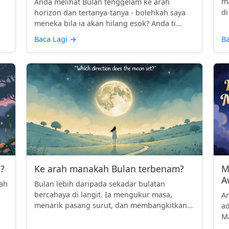
ma
n
Anda melihat Bulan tenggelam ke arah
di
horizon dan tertanya-tanya - bolehkah saya
meneka bila ia akan hilang esok? Anda ti...
Baca Lagi
→
Ba
?
Ke arah manakah Bulan terbenam?
M
A
lah
Bulan lebih daripada sekadar bulatan
bercahaya di langit. Ia mengukur masa,
An
menarik pasang surut, dan membangkitkan
ad
keka...
Ma