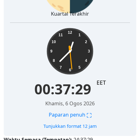
Kuartal Terakhir
00:37:30
12
11
1
10
2
9
3
8
4
7
5
6
EET
00:37:30
Khamis, 6 Ogos 2026
⛶
Paparan penuh
Tunjukkan format 12 jam
Waktu Semasa (Tempatan):
24:37:30