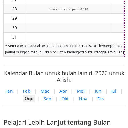
28
Bulan Purnama pada 07:18
29
30
31
* Semua waktu adalah waktu tempatan untuk Arīsh. Waktu kebangkitan dan ten
Jadual mungkin menunjukkan "-" untuk kebangkitan atau tenggelam bulan jika 
Kalendar Bulan untuk bulan lain di 2026 untuk
Arīsh:
Jan
|
Feb
|
Mac
|
Apr
|
Mei
|
Jun
|
Jul
|
Ogo
|
Sep
|
Okt
|
Nov
|
Dis
Pelajari Lebih Lanjut tentang Bulan