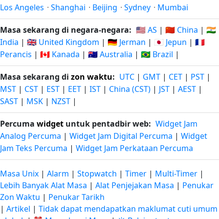
Los Angeles
·
Shanghai
·
Beijing
·
Sydney
·
Mumbai
Masa sekarang di negara-negara:
🇺🇸 AS
|
🇨🇳 China
|
🇮🇳
India
|
🇬🇧 United Kingdom
|
🇩🇪 Jerman
|
🇯🇵 Jepun
|
🇫🇷
Perancis
|
🇨🇦 Kanada
|
🇦🇺 Australia
|
🇧🇷 Brazil
|
Masa sekarang di
zon waktu
:
UTC
|
GMT
|
CET
|
PST
|
MST
|
CST
|
EST
|
EET
|
IST
|
China (CST)
|
JST
|
AEST
|
SAST
|
MSK
|
NZST
|
Percuma
widget
untuk pentadbir web:
Widget Jam
Analog Percuma
|
Widget Jam Digital Percuma
|
Widget
Jam Teks Percuma
|
Widget Jam Perkataan Percuma
Masa Unix
|
Alarm
|
Stopwatch
|
Timer
|
Multi-Timer
|
Lebih Banyak Alat Masa
|
Alat Penjejakan Masa
|
Penukar
Zon Waktu
|
Penukar Tarikh
|
Artikel
|
Tidak dapat mendapatkan maklumat cuti umum