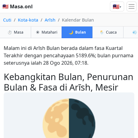
🇲🇾
🇲🇾 Masa.onl
▾
Cuti
Kota-kota
Arīsh
Kalendar Bulan
⏱️
Masa
☀️
Matahari
🌙
Bulan
🌦️
Cuaca
💨
Malam ini di Arīsh Bulan berada dalam fasa Kuartal
Terakhir dengan pencahayaan 5189.6%; bulan purnama
seterusnya ialah 28 Ogo 2026, 07:18.
Kebangkitan Bulan, Penurunan
Bulan & Fasa di Arīsh, Mesir
🌗