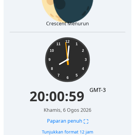
Crescent Menurun
20:01:00
12
11
1
10
2
9
3
8
4
7
5
6
GMT-3
20:01:00
Khamis, 6 Ogos 2026
⛶
Paparan penuh
Tunjukkan format 12 jam