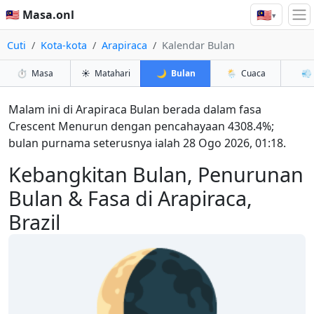
🇲🇾
🇲🇾 Masa.onl
▾
Cuti
Kota-kota
Arapiraca
Kalendar Bulan
⏱️
Masa
☀️
Matahari
🌙
Bulan
🌦️
Cuaca
💨
Malam ini di Arapiraca Bulan berada dalam fasa
Crescent Menurun dengan pencahayaan 4308.4%;
bulan purnama seterusnya ialah 28 Ogo 2026, 01:18.
Kebangkitan Bulan, Penurunan
Bulan & Fasa di Arapiraca,
Brazil
🌘