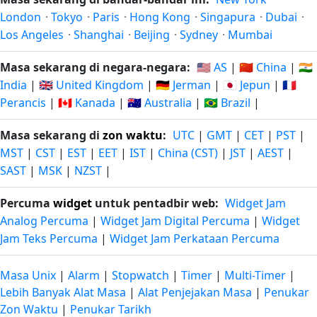
London
·
Tokyo
·
Paris
·
Hong Kong
·
Singapura
·
Dubai
·
Los Angeles
·
Shanghai
·
Beijing
·
Sydney
·
Mumbai
Masa sekarang di negara-negara:
🇺🇸 AS
|
🇨🇳 China
|
🇮🇳
India
|
🇬🇧 United Kingdom
|
🇩🇪 Jerman
|
🇯🇵 Jepun
|
🇫🇷
Perancis
|
🇨🇦 Kanada
|
🇦🇺 Australia
|
🇧🇷 Brazil
|
Masa sekarang di
zon waktu
:
UTC
|
GMT
|
CET
|
PST
|
MST
|
CST
|
EST
|
EET
|
IST
|
China (CST)
|
JST
|
AEST
|
SAST
|
MSK
|
NZST
|
Percuma
widget
untuk pentadbir web:
Widget Jam
Analog Percuma
|
Widget Jam Digital Percuma
|
Widget
Jam Teks Percuma
|
Widget Jam Perkataan Percuma
Masa Unix
|
Alarm
|
Stopwatch
|
Timer
|
Multi-Timer
|
Lebih Banyak Alat Masa
|
Alat Penjejakan Masa
|
Penukar
Zon Waktu
|
Penukar Tarikh