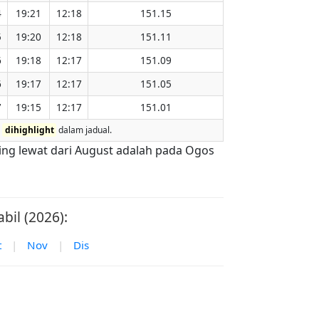
4
19:21
12:18
151.15
5
19:20
12:18
151.11
6
19:18
12:17
151.09
6
19:17
12:17
151.05
7
19:15
12:17
151.01
h
dihighlight
dalam jadual.
ling lewat dari August adalah pada Ogos
bil (2026):
t
|
Nov
|
Dis