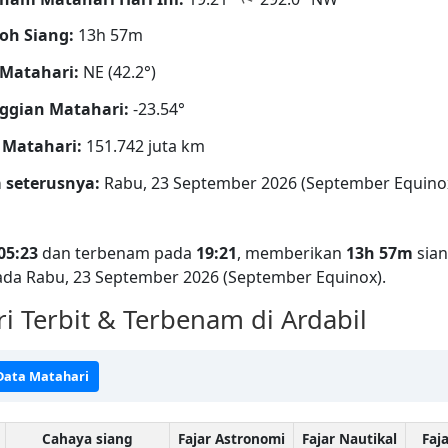
oh Siang:
13h 57m
Matahari:
NE (42.2°)
ggian Matahari:
-23.54°
 Matahari:
151.742 juta km
 seterusnya:
Rabu, 23 September 2026 (September Equino
05:23
dan terbenam pada
19:21
, memberikan
13h 57m
sian
ada Rabu, 23 September 2026 (September Equinox).
 Terbit & Terbenam di Ardabil
 Data Matahari
Cahaya siang
Fajar Astronomi
Fajar Nautikal
Faj