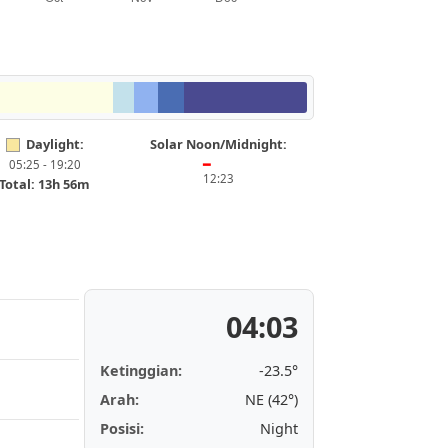
Daylight:
Solar Noon/Midnight:
05:25 - 19:20
━
12:23
Total: 13h 56m
04:03
Ketinggian:
-23.5°
Arah:
NE (42°)
Posisi:
Night