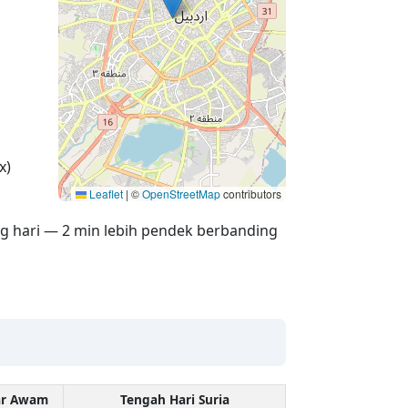
x)
Leaflet
|
©
OpenStreetMap
contributors
g hari — 2 min lebih pendek berbanding
ar Awam
Tengah Hari Suria