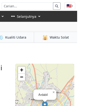
🇲🇾
▾
Selanjutnya
💨
🕌
Kualiti Udara
Waktu Solat
i
+
−
×
Ardabil