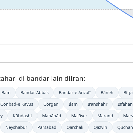
hari di bandar lain diIran:
Bam
Bandar Abbas
Bandar-e Anzalī
Bāneh
Bīrj
Gonbad-e Kāvūs
Gorgān
Īlām
Iranshahr
Isfahan
y
Kūhdasht
Mahābād
Malāyer
Marand
Marv
Neyshābūr
Pārsābād
Qarchak
Qazvin
Qūchān