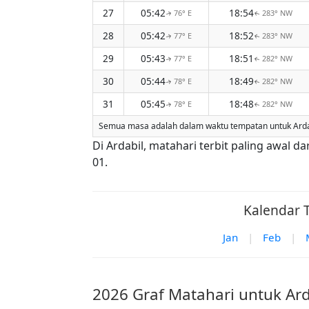
27
05:42
18:54
76° E
283° NW
↑
↑
28
05:42
18:52
77° E
283° NW
↑
↑
29
05:43
18:51
77° E
282° NW
↑
↑
30
05:44
18:49
78° E
282° NW
↑
↑
31
05:45
18:48
78° E
282° NW
↑
↑
Semua masa adalah dalam waktu tempatan untuk Ardabi
Di Ardabil, matahari terbit paling awal 
01.
Kalendar T
Jan
|
Feb
|
2026 Graf Matahari untuk Ard