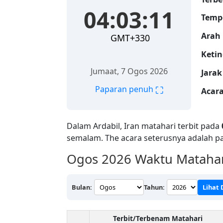
04:03:12
Temp
Arah 
GMT+330
Ketin
Jumaat, 7 Ogos 2026
Jarak
⛶
Paparan penuh
Acara
Dalam Ardabil, Iran matahari terbit pada
semalam. The acara seterusnya adalah p
Ogos 2026
Waktu Matahari
Bulan:
Tahun:
Lihat
Terbit/Terbenam Matahari