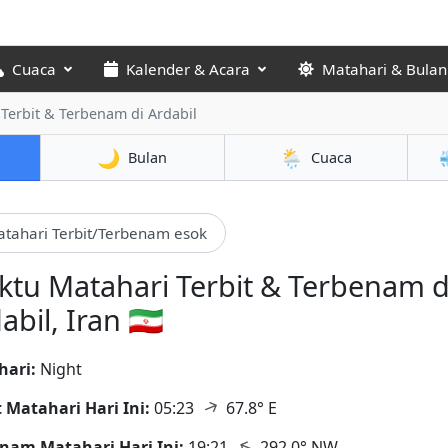
Cuaca
Kalender & Acara
Matahari & Bulan
Terbit & Terbenam di Ardabil
🌙
🌦️
Bulan
Cuaca
tahari Terbit/Terbenam esok
tu Matahari Terbit & Terbenam d
abil, Iran 🇮🇷
hari:
Night
↑
t Matahari Hari Ini:
05:23
67.8° E
↑
nam Matahari Hari Ini:
19:21
292.0° NW