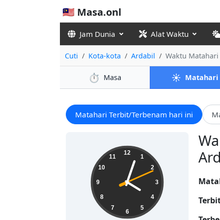
🇲🇾 Masa.onl
Jam Dunia
Alat Waktu
Cuti
Kota-kota
Ardabil
Waktu Matahari 
⏱️
☀️
Masa
Matahari
Matahari Terbit/Terbenam hari ini
Ma
Wak
04:03:12
Ard
12
11
1
10
2
Mata
9
3
8
4
Terbi
7
5
6
Terbe