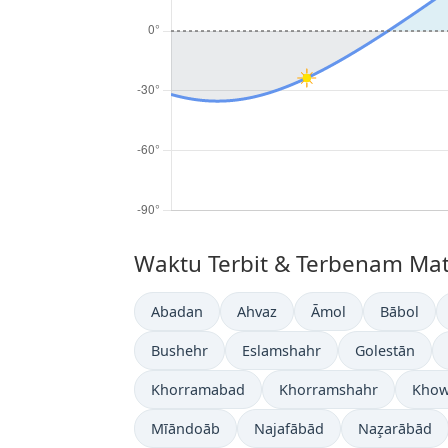
Waktu Terbit & Terbenam Mata
Abadan
Ahvaz
Āmol
Bābol
Bushehr
Eslamshahr
Golestān
Khorramabad
Khorramshahr
Khow
Mīāndoāb
Najafābād
Naz̧arābād