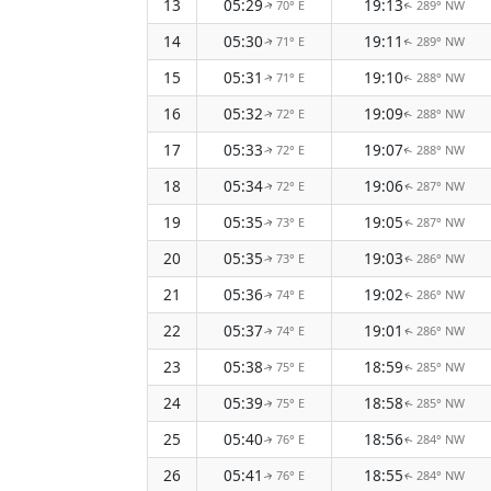
13
05:29
19:13
70° E
289° NW
↑
↑
14
05:30
19:11
71° E
289° NW
↑
↑
15
05:31
19:10
71° E
288° NW
↑
↑
16
05:32
19:09
72° E
288° NW
↑
↑
17
05:33
19:07
72° E
288° NW
↑
↑
18
05:34
19:06
72° E
287° NW
↑
↑
19
05:35
19:05
73° E
287° NW
↑
↑
20
05:35
19:03
73° E
286° NW
↑
↑
21
05:36
19:02
74° E
286° NW
↑
↑
22
05:37
19:01
74° E
286° NW
↑
↑
23
05:38
18:59
75° E
285° NW
↑
↑
24
05:39
18:58
75° E
285° NW
↑
↑
25
05:40
18:56
76° E
284° NW
↑
↑
26
05:41
18:55
76° E
284° NW
↑
↑