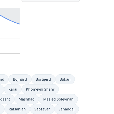
and
Bojnūrd
Borūjerd
Būkān
Karaj
Khomeynī Shahr
dasht
Mashhad
Masjed Soleymān
Rafsanjān
Sabzevar
Sanandaj