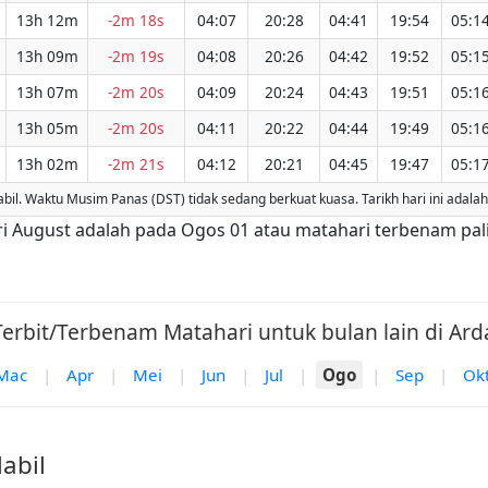
13h 12m
-2m 18s
04:07
20:28
04:41
19:54
05:1
13h 09m
-2m 19s
04:08
20:26
04:42
19:52
05:1
13h 07m
-2m 20s
04:09
20:24
04:43
19:51
05:1
13h 05m
-2m 20s
04:11
20:22
04:44
19:49
05:1
13h 02m
-2m 21s
04:12
20:21
04:45
19:47
05:1
l. Waktu Musim Panas (DST) tidak sedang berkuat kuasa. Tarikh hari ini adala
dari August adalah pada Ogos 01 atau matahari terbenam pa
erbit/Terbenam Matahari untuk bulan lain di Arda
Mac
|
Apr
|
Mei
|
Jun
|
Jul
|
Ogo
|
Sep
|
Ok
abil