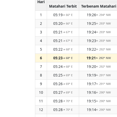
Hari
Matahari Terbit
Terbenam Matahari
1
05:19
19:26
66° E
294° NW
↑
↑
2
05:20
19:25
66° E
293° NW
↑
↑
3
05:21
19:24
67° E
293° NW
↑
↑
4
05:21
19:23
67° E
293° NW
↑
↑
5
05:22
19:22
68° E
292° NW
↑
↑
6
05:23
19:21
68° E
292° NW
↑
↑
7
05:24
19:20
68° E
292° NW
↑
↑
8
05:25
19:19
69° E
291° NW
↑
↑
9
05:26
19:17
69° E
291° NW
↑
↑
10
05:27
19:16
69° E
290° NW
↑
↑
11
05:28
19:15
70° E
290° NW
↑
↑
12
05:28
19:14
70° E
290° NW
↑
↑