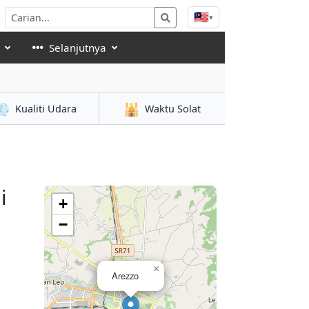
🇲🇾
▾
Selanjutnya
💨
🕌
Kualiti Udara
Waktu Solat
i
+
−
×
Arezzo