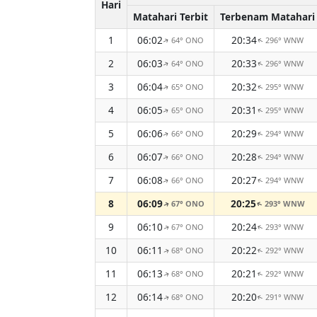
Hari
Matahari Terbit
Terbenam Matahari
1
06:02
20:34
64° ONO
296° WNW
↑
↑
2
06:03
20:33
64° ONO
296° WNW
↑
↑
3
06:04
20:32
65° ONO
295° WNW
↑
↑
4
06:05
20:31
65° ONO
295° WNW
↑
↑
5
06:06
20:29
66° ONO
294° WNW
↑
↑
6
06:07
20:28
66° ONO
294° WNW
↑
↑
7
06:08
20:27
66° ONO
294° WNW
↑
↑
8
06:09
20:25
67° ONO
293° WNW
↑
↑
9
06:10
20:24
67° ONO
293° WNW
↑
↑
10
06:11
20:22
68° ONO
292° WNW
↑
↑
11
06:13
20:21
68° ONO
292° WNW
↑
↑
12
06:14
20:20
68° ONO
291° WNW
↑
↑