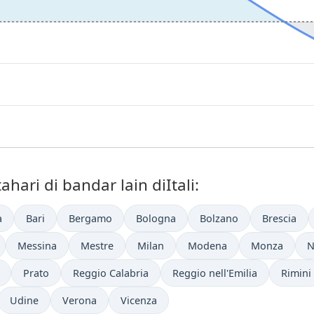
ari di bandar lain diItali:
a
Bari
Bergamo
Bologna
Bolzano
Brescia
Messina
Mestre
Milan
Modena
Monza
N
Prato
Reggio Calabria
Reggio nell'Emilia
Rimini
Udine
Verona
Vicenza