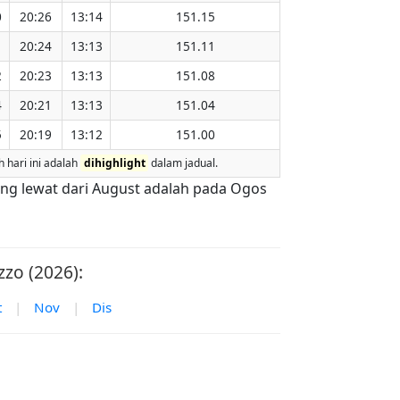
0
20:26
13:14
151.15
1
20:24
13:13
151.11
2
20:23
13:13
151.08
4
20:21
13:13
151.04
5
20:19
13:12
151.00
 hari ini adalah
dihighlight
dalam jadual.
ling lewat dari August adalah pada Ogos
zo (2026):
t
|
Nov
|
Dis