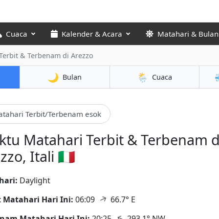
Cuaca
Kalender & Acara
Matahari & Bulan
Terbit & Terbenam di Arezzo
🌙
🌦️
Bulan
Cuaca
tahari Terbit/Terbenam esok
tu Matahari Terbit & Terbenam d
zo, Itali 🇮🇹
hari:
Daylight
↑
t Matahari Hari Ini:
06:09
66.7° E
↑
nam Matahari Hari Ini:
20:25
293.1° NW