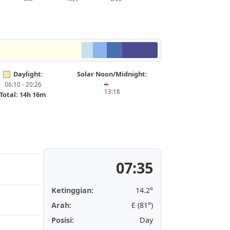
Daylight:
Solar Noon/Midnight:
06:10 - 20:26
━
13:18
Total: 14h 16m
07:35
Ketinggian:
14.2°
Arah:
E (81°)
Posisi:
Day