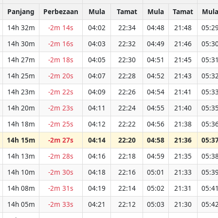
Panjang
Perbezaan
Mula
Tamat
Mula
Tamat
Mul
14h 32m
-2m 14s
04:02
22:34
04:48
21:48
05:2
14h 30m
-2m 16s
04:03
22:32
04:49
21:46
05:3
14h 27m
-2m 18s
04:05
22:30
04:51
21:45
05:3
14h 25m
-2m 20s
04:07
22:28
04:52
21:43
05:3
14h 23m
-2m 22s
04:09
22:26
04:54
21:41
05:3
14h 20m
-2m 23s
04:11
22:24
04:55
21:40
05:3
14h 18m
-2m 25s
04:12
22:22
04:56
21:38
05:3
14h 15m
-2m 27s
04:14
22:20
04:58
21:36
05:3
14h 13m
-2m 28s
04:16
22:18
04:59
21:35
05:3
14h 10m
-2m 30s
04:18
22:16
05:01
21:33
05:3
14h 08m
-2m 31s
04:19
22:14
05:02
21:31
05:4
14h 05m
-2m 33s
04:21
22:12
05:03
21:30
05:4