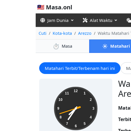
🇲🇾 Masa.onl
Jam Dunia
Alat Waktu
Cuti
Kota-kota
Arezzo
Waktu Matahari 
⏱️
☀️
Masa
Matahari
Matahari Terbit/Terbenam hari ini
Ma
Wak
07:35:43
Arez
12
11
1
10
2
Mata
9
3
8
4
Terbi
7
5
6
Terbe