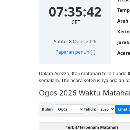
07:35:43
Temp
Arah 
CET
Ketin
Sabtu, 8 Ogos 2026
Jarak
⛶
Paparan penuh
Acara
Dalam Arezzo, Itali matahari terbit pada
semalam. The acara seterusnya adalah p
Ogos 2026
Waktu Matahari
Bulan:
Tahun:
Lihat
Terbit/Terbenam Matahari