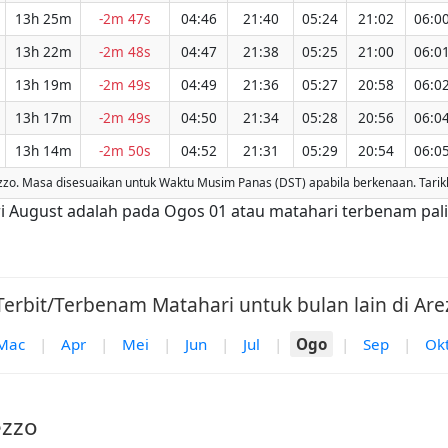
13h 25m
-2m 47s
04:46
21:40
05:24
21:02
06:0
13h 22m
-2m 48s
04:47
21:38
05:25
21:00
06:0
13h 19m
-2m 49s
04:49
21:36
05:27
20:58
06:0
13h 17m
-2m 49s
04:50
21:34
05:28
20:56
06:0
13h 14m
-2m 50s
04:52
21:31
05:29
20:54
06:0
. Masa disesuaikan untuk Waktu Musim Panas (DST) apabila berkenaan. Tarikh
dari August adalah pada Ogos 01 atau matahari terbenam pa
Terbit/Terbenam Matahari untuk bulan lain di Arez
Mac
|
Apr
|
Mei
|
Jun
|
Jul
|
Ogo
|
Sep
|
Ok
ezzo