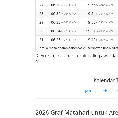
27
06:30
19:56
75° ONO
284° WNW
↑
↑
28
06:32
19:54
76° ONO
284° WNW
↑
↑
29
06:33
19:52
76° ONO
283° WNW
↑
↑
30
06:34
19:51
77° ONO
283° WNW
↑
↑
31
06:35
19:49
77° ONO
282° WNW
↑
↑
Semua masa adalah dalam waktu tempatan untuk Arezzo
Di Arezzo, matahari terbit paling awal 
01.
Kalendar 
Jan
|
Feb
|
2026 Graf Matahari untuk Ar