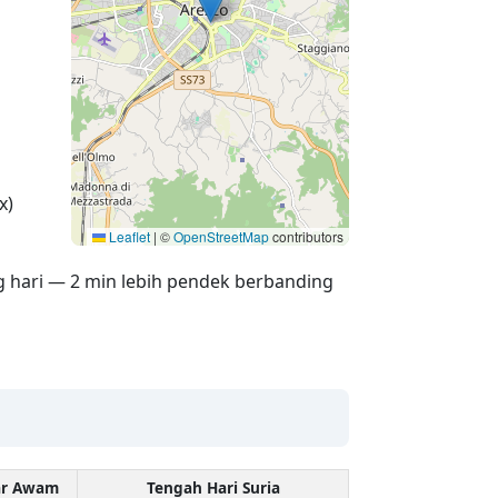
x)
Leaflet
|
©
OpenStreetMap
contributors
g hari — 2 min lebih pendek berbanding
ar Awam
Tengah Hari Suria