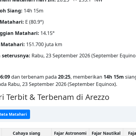
oh Siang:
14h 15m
Matahari:
E (80.9°)
ggian Matahari:
14.15°
 Matahari:
151.700 juta km
 seterusnya:
Rabu, 23 September 2026 (September Equino
06:09
dan terbenam pada
20:25
, memberikan
14h 15m
sian
ada Rabu, 23 September 2026 (September Equinox).
 Terbit & Terbenam di Arezzo
 Data Matahari
Cahaya siang
Fajar Astronomi
Fajar Nautikal
Faj