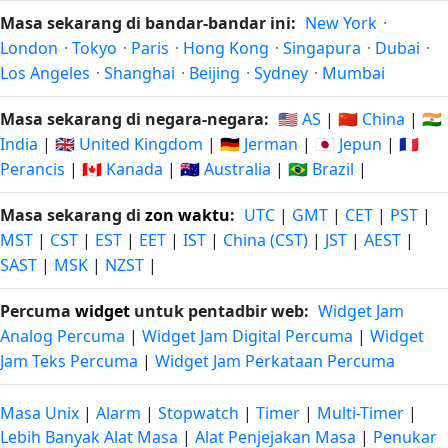
Masa sekarang di bandar-bandar ini:
New York
·
London
·
Tokyo
·
Paris
·
Hong Kong
·
Singapura
·
Dubai
·
Los Angeles
·
Shanghai
·
Beijing
·
Sydney
·
Mumbai
Masa sekarang di negara-negara:
🇺🇸 AS
|
🇨🇳 China
|
🇮🇳
India
|
🇬🇧 United Kingdom
|
🇩🇪 Jerman
|
🇯🇵 Jepun
|
🇫🇷
Perancis
|
🇨🇦 Kanada
|
🇦🇺 Australia
|
🇧🇷 Brazil
|
Masa sekarang di
zon waktu
:
UTC
|
GMT
|
CET
|
PST
|
MST
|
CST
|
EST
|
EET
|
IST
|
China (CST)
|
JST
|
AEST
|
SAST
|
MSK
|
NZST
|
Percuma
widget
untuk pentadbir web:
Widget Jam
Analog Percuma
|
Widget Jam Digital Percuma
|
Widget
Jam Teks Percuma
|
Widget Jam Perkataan Percuma
Masa Unix
|
Alarm
|
Stopwatch
|
Timer
|
Multi-Timer
|
Lebih Banyak Alat Masa
|
Alat Penjejakan Masa
|
Penukar