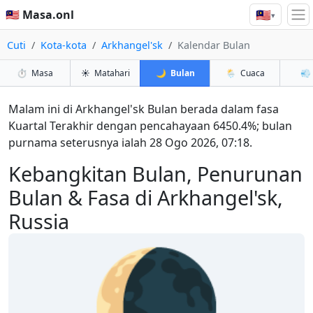
🇲🇾
🇲🇾 Masa.onl
▾
Cuti
Kota-kota
Arkhangel'sk
Kalendar Bulan
⏱️
Masa
☀️
Matahari
🌙
Bulan
🌦️
Cuaca
💨
Malam ini di Arkhangel'sk Bulan berada dalam fasa
Kuartal Terakhir dengan pencahayaan 6450.4%; bulan
purnama seterusnya ialah 28 Ogo 2026, 07:18.
Kebangkitan Bulan, Penurunan
Bulan & Fasa di Arkhangel'sk,
Russia
🌘