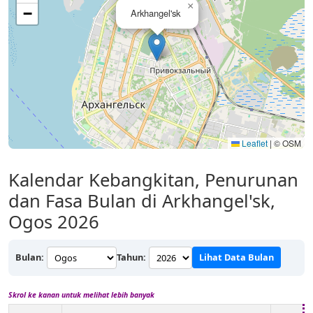
×
−
Arkhangel'sk
Leaflet
|
© OSM
Kalendar Kebangkitan, Penurunan
dan Fasa Bulan di Arkhangel'sk,
Ogos 2026
Bulan:
Tahun:
Lihat Data Bulan
Skrol ke kanan untuk melihat lebih banyak