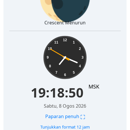
Crescent Menurun
19:18:51
12
11
1
10
2
9
3
8
4
7
5
6
MSK
19:18:51
Sabtu, 8 Ogos 2026
⛶
Paparan penuh
Tunjukkan format 12 jam