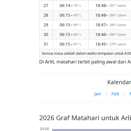
27
06:14
18:48
79° L
281° Lääne
↑
↑
28
06:15
18:48
80° L
280° Lääne
↑
↑
29
06:15
18:47
80° L
280° Lääne
↑
↑
30
06:15
18:46
80° L
280° Lääne
↑
↑
31
06:15
18:45
81° L
279° Lääne
↑
↑
Semua masa adalah dalam waktu tempatan untuk Arlit. 
Di Arlit, matahari terbit paling awal da
Kalendar
Jan
|
Feb
|
2026 Graf Matahari untuk Arli