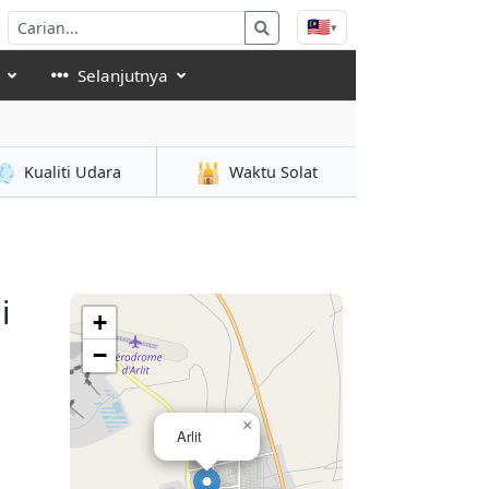
🇲🇾
▾
Selanjutnya
💨
🕌
Kualiti Udara
Waktu Solat
i
+
−
×
Arlit