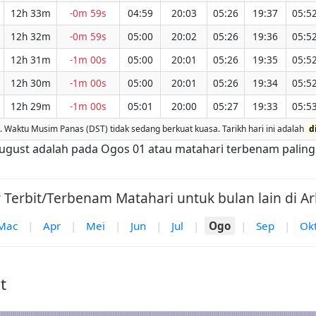
12h 33m
-0m 59s
04:59
20:03
05:26
19:37
05:5
12h 32m
-0m 59s
05:00
20:02
05:26
19:36
05:5
12h 31m
-1m 00s
05:00
20:01
05:26
19:35
05:5
12h 30m
-1m 00s
05:00
20:01
05:26
19:34
05:5
12h 29m
-1m 00s
05:01
20:00
05:27
19:33
05:5
Waktu Musim Panas (DST) tidak sedang berkuat kuasa. Tarikh hari ini adalah
d
ri August adalah pada Ogos 01 atau matahari terbenam palin
 Terbit/Terbenam Matahari untuk bulan lain di Arli
Mac
|
Apr
|
Mei
|
Jun
|
Jul
|
Ogo
|
Sep
|
Ok
t