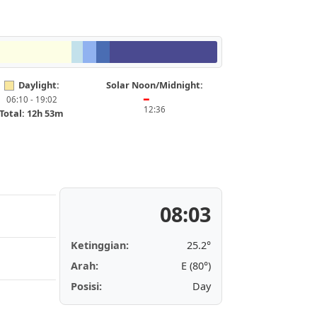
Daylight:
Solar Noon/Midnight:
06:10 - 19:02
━
12:36
Total: 12h 53m
08:03
Ketinggian:
25.2°
Arah:
E (80°)
Posisi:
Day