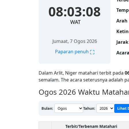
08:03:09
Temp
Arah 
WAT
Ketin
Jumaat, 7 Ogos 2026
Jarak
⛶
Paparan penuh
Acara
Dalam Arlit, Niger matahari terbit pada
0
semalam. The acara seterusnya adalah p
Ogos 2026
Waktu Matahari
Bulan:
Tahun:
Lihat
Terbit/Terbenam Matahari