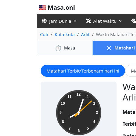
🇲🇾 Masa.onl
Jam Dunia
Alat Waktu
Cuti
Kota-kota
Arlit
Waktu Matahari Ter
⏱️
☀️
Masa
Matahari
Matahari Terbit/Terbenam hari ini
Ma
Wak
08:03:09
Arli
12
11
1
10
2
Mata
9
3
8
4
Terbi
7
5
6
Terbe