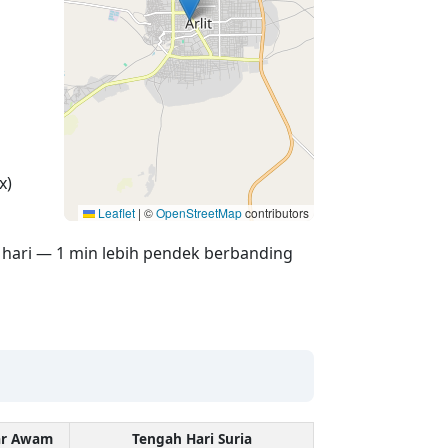
x)
Leaflet
|
©
OpenStreetMap
contributors
 hari — 1 min lebih pendek berbanding
ar Awam
Tengah Hari Suria