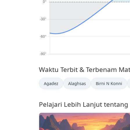
Waktu Terbit & Terbenam Mata
Agadez
Alaghsas
Birni N Konni
Pelajari Lebih Lanjut tentan