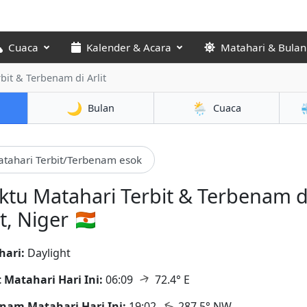
Cuaca
Kalender & Acara
Matahari & Bulan
bit & Terbenam di Arlit
🌙
🌦️
Bulan
Cuaca
tahari Terbit/Terbenam esok
tu Matahari Terbit & Terbenam d
t, Niger 🇳🇪
hari:
Daylight
↑
t Matahari Hari Ini:
06:09
72.4° E
↑
nam Matahari Hari Ini:
19:02
287.5° NW