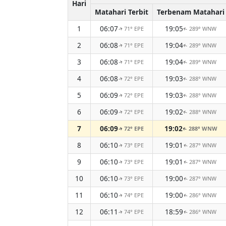
Hari
Matahari Terbit
Terbenam Matahari
1
06:07
19:05
71° EPE
289° WNW
↑
↑
2
06:08
19:04
71° EPE
289° WNW
↑
↑
3
06:08
19:04
71° EPE
289° WNW
↑
↑
4
06:08
19:03
72° EPE
288° WNW
↑
↑
5
06:09
19:03
72° EPE
288° WNW
↑
↑
6
06:09
19:02
72° EPE
288° WNW
↑
↑
7
06:09
19:02
72° EPE
288° WNW
↑
↑
8
06:10
19:01
73° EPE
287° WNW
↑
↑
9
06:10
19:01
73° EPE
287° WNW
↑
↑
10
06:10
19:00
73° EPE
287° WNW
↑
↑
11
06:10
19:00
74° EPE
286° WNW
↑
↑
12
06:11
18:59
74° EPE
286° WNW
↑
↑