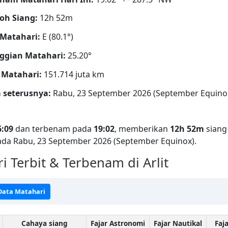
oh Siang:
12h 52m
Matahari:
E (80.1°)
ggian Matahari:
25.20°
 Matahari:
151.714 juta km
 seterusnya:
Rabu, 23 September 2026 (September Equino
6:09
dan terbenam pada
19:02
, memberikan
12h 52m
siang
ada Rabu, 23 September 2026 (September Equinox).
 Terbit & Terbenam di Arlit
 Data Matahari
Cahaya siang
Fajar Astronomi
Fajar Nautikal
Faj