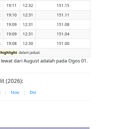
2
19:11
12:32
151.15
2
19:10
12:31
151.11
2
19:09
12:31
151.08
2
19:09
12:31
151.04
3
19:08
12:30
151.00
ihighlight
dalam jadual.
g lewat dari August adalah pada Ogos 01.
t (2026):
t
|
Nov
|
Dis