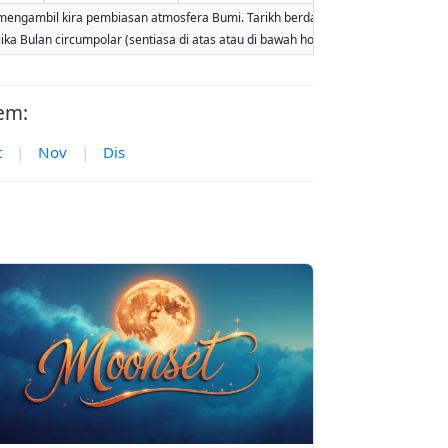
ambil kira pembiasan atmosfera Bumi. Tarikh berdasarkan kalendar Gregorian. P
jika Bulan circumpolar (sentiasa di atas atau di bawah horizon). Dua kebangkit
em:
t
|
Nov
|
Dis