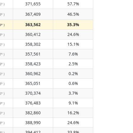
371,655
57.7%
6° )
367,409
46.5%
9° )
363,562
35.3%
9° )
360,412
24.6%
3° )
358,302
15.1%
6° )
357,561
7.6%
7° )
358,423
2.5%
9° )
360,962
0.2%
6° )
365,051
0.6%
3° )
370,374
3.7%
6° )
376,483
9.1%
9° )
382,860
16.2%
6° )
388,990
24.6%
8° )
394,412
33.8%
8° )