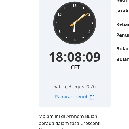
Ketin
18:08:10
12
11
1
Jarak
10
2
9
3
Keban
8
4
Penu
7
5
6
Bulan
18:08:10
Bulan
CET
Sabtu, 8 Ogos 2026
⛶
Paparan penuh
Malam ini di Arnhem Bulan
berada dalam fasa Crescent