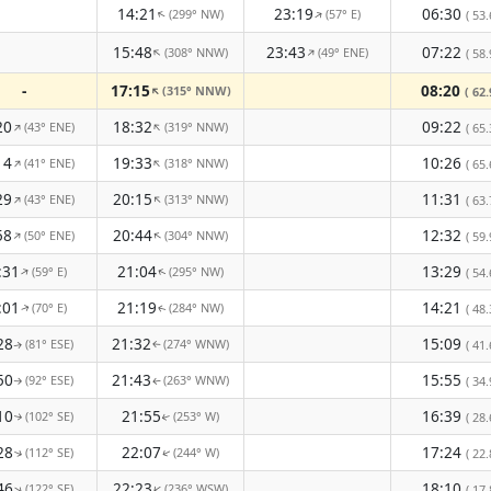
14:21
23:19
06:30
(299° NW)
(57° E)
↑
↑
( 53.
15:48
23:43
07:22
(308° NNW)
(49° ENE)
↑
↑
( 58.
-
17:15
08:20
(315° NNW)
↑
( 62.
20
18:32
09:22
(43° ENE)
(319° NNW)
↑
↑
( 65.
14
19:33
10:26
(41° ENE)
(318° NNW)
↑
↑
( 65.
29
20:15
11:31
(43° ENE)
(313° NNW)
↑
↑
( 63.
58
20:44
12:32
(50° ENE)
(304° NNW)
↑
↑
( 59.
:31
21:04
13:29
(59° E)
(295° NW)
↑
( 54.
↑
:01
21:19
14:21
(70° E)
(284° NW)
( 48.
↑
↑
28
21:32
15:09
(81° ESE)
(274° WNW)
( 41.
↑
↑
50
21:43
15:55
(92° ESE)
(263° WNW)
( 34.
↑
↑
10
21:55
16:39
(102° SE)
(253° W)
( 28.
↑
↑
28
22:07
17:24
(112° SE)
(244° W)
( 22.
↑
↑
46
22:23
18:10
(122° SE)
(236° WSW)
↑
↑
( 17.