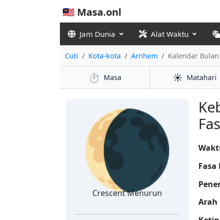
🇲🇾 Masa.onl
Jam Dunia
Alat Waktu
Cuti
Kota-kota
Arnhem
Kalendar Bulan
⏱️
☀️
Masa
Matahari
🌘
Ke
Fas
Wakt
Fasa 
Pene
Crescent Menurun
Arah 