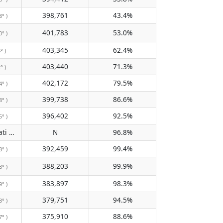
398,761
43.4%
8° )
401,783
53.0%
0° )
403,345
62.4%
° )
403,440
71.3%
° )
402,172
79.5%
4° )
399,738
86.6%
8° )
396,402
92.5%
5° )
Tidak melewati meridian
N
96.8%
( N )
392,459
99.4%
3° )
388,203
99.9%
8° )
383,897
98.3%
9° )
379,751
94.5%
3° )
375,910
88.6%
7° )