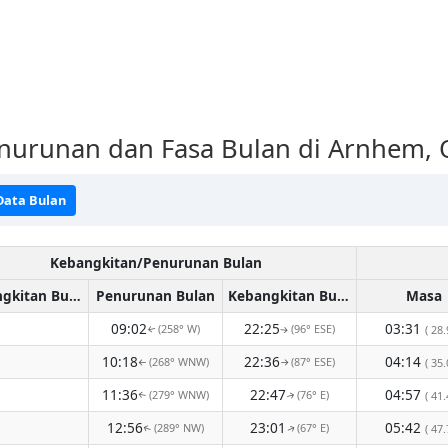
enurunan dan Fasa Bulan di Arnhem,
Data Bulan
Kebangkitan/Penurunan Bulan
Kebangkitan Bulan
Penurunan Bulan
Kebangkitan Bulan
Masa
09:02
22:25
03:31
(258° W)
(96° ESE)
( 28.
↑
↑
10:18
22:36
04:14
(268° WNW)
(87° ESE)
( 35.
↑
↑
11:36
22:47
04:57
(279° WNW)
(76° E)
( 41.
↑
↑
12:56
23:01
05:42
(289° NW)
(67° E)
( 47.
↑
↑