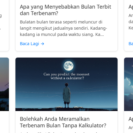
Apa yang Menyebabkan Bulan Terbit
A
dan Terbenam?
g
An
da
Bulatan bulan terasa seperti meluncur di
.
Ke
langit mengikut jadualnya sendiri. Kadang-
kadang ia muncul pada waktu siang. Ka...
Baca Lagi
→
Ba
Bolehkah Anda Meramalkan
A
Terbenam Bulan Tanpa Kalkulator?
An