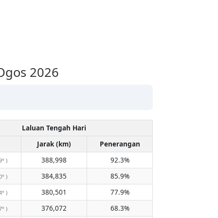
 Ogos 2026
Laluan Tengah Hari
Jarak (km)
Penerangan
388,998
92.3%
9° )
384,835
85.9%
0° )
380,501
77.9%
4° )
376,072
68.3%
7° )