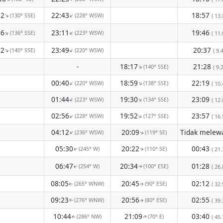
02
22:43
18:57
(130° SSE)
(228° WSW)
↑
↑
( 13.
16
23:11
19:46
(136° SSE)
(223° WSW)
↑
↑
( 11.
22
23:49
20:37
(140° SSE)
(220° WSW)
↑
↑
( 9.4
-
18:17
21:28
(140° SSE)
↑
( 9.2
00:40
18:59
22:19
(220° WSW)
(138° SSE)
↑
↑
( 10.
01:44
19:30
23:09
(223° WSW)
(134° SSE)
↑
↑
( 12.
02:56
19:52
23:57
(228° WSW)
(127° SSE)
↑
↑
( 16.
04:12
20:09
(236° WSW)
(119° SE)
↑
↑
05:30
20:22
00:43
(245° W)
(110° SE)
( 21.
↑
↑
06:47
20:34
01:28
(254° W)
(100° ESE)
( 26.
↑
↑
08:05
20:45
02:12
(265° WNW)
(90° ESE)
( 32.
↑
↑
09:23
20:56
02:55
(276° WNW)
(80° ESE)
( 39.
↑
↑
10:44
21:09
03:40
(286° NW)
(70° E)
( 45.
↑
↑