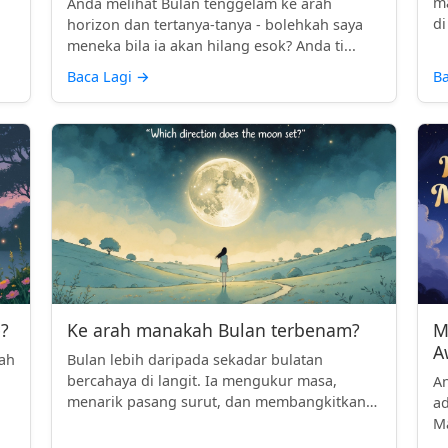
ma
n
Anda melihat Bulan tenggelam ke arah
di
horizon dan tertanya-tanya - bolehkah saya
meneka bila ia akan hilang esok? Anda ti...
Baca Lagi
→
Ba
?
Ke arah manakah Bulan terbenam?
M
A
lah
Bulan lebih daripada sekadar bulatan
bercahaya di langit. Ia mengukur masa,
An
menarik pasang surut, dan membangkitkan
ad
keka...
Ma