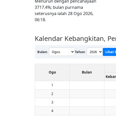
Menurun dengan pencahayaan
3717.4%; bulan purnama
seterusnya ialah 28 Ogo 2026,
06:18.
Kalendar Kebangkitan, P
Bulan:
Tahun:
Lihat 
Ogo
Bulan
1
2
3
4