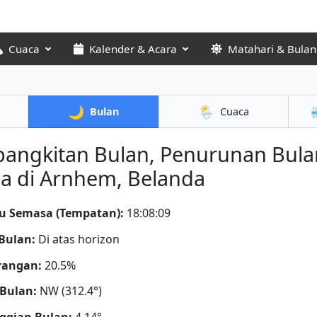
Cuaca
Kalender & Acara
Matahari & Bulan
🌙
🌦️
Bulan
Cuaca
bangkitan Bulan, Penurunan Bula
a di Arnhem, Belanda
u Semasa (Tempatan):
18:08:10
Bulan:
Di atas horizon
rangan:
20.5%
Bulan:
NW (312.4°)