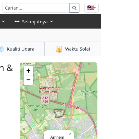
🇲🇾
▾
Selanjutnya
💨
🕌
Kualiti Udara
Waktu Solat
n &
+
−
×
Arnhem