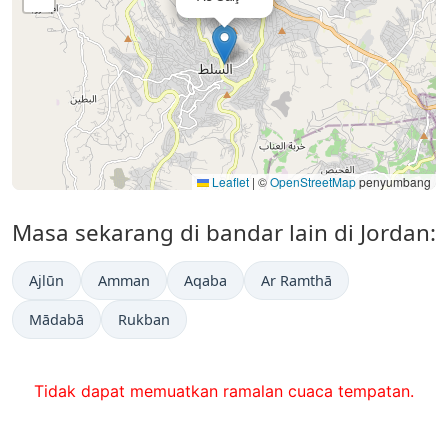
Leaflet
|
©
OpenStreetMap
penyumbang
Masa sekarang di bandar lain di Jordan:
Ajlūn
Amman
Aqaba
Ar Ramthā
Mādabā
Rukban
Tidak dapat memuatkan ramalan cuaca tempatan.