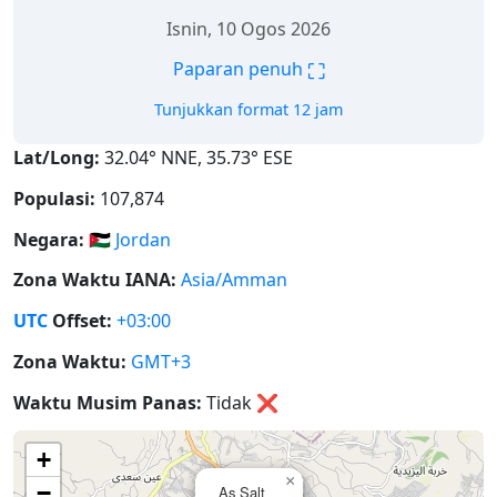
Isnin, 10 Ogos 2026
⛶
Paparan penuh
Tunjukkan format 12 jam
Lat/Long:
32.04° NNE, 35.73° ESE
Populasi:
107,874
Negara:
🇯🇴
Jordan
Zona Waktu IANA:
Asia/Amman
UTC
Offset:
+03:00
Zona Waktu:
GMT+3
Waktu Musim Panas:
Tidak
❌
+
×
−
As Salţ