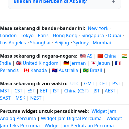
Bilakah hari berubah di As Salţ?
Masa sekarang di bandar-bandar ini:
New York
·
London
·
Tokyo
·
Paris
·
Hong Kong
·
Singapura
·
Dubai
·
Los Angeles
·
Shanghai
·
Beijing
·
Sydney
·
Mumbai
Masa sekarang di negara-negara:
🇺🇸 AS
|
🇨🇳 China
|
🇮🇳
India
|
🇬🇧 United Kingdom
|
🇩🇪 Jerman
|
🇯🇵 Jepun
|
🇫🇷
Perancis
|
🇨🇦 Kanada
|
🇦🇺 Australia
|
🇧🇷 Brazil
|
Masa sekarang di
zon waktu
:
UTC
|
GMT
|
CET
|
PST
|
MST
|
CST
|
EST
|
EET
|
IST
|
China (CST)
|
JST
|
AEST
|
SAST
|
MSK
|
NZST
|
Percuma
widget
untuk pentadbir web:
Widget Jam
Analog Percuma
|
Widget Jam Digital Percuma
|
Widget
Jam Teks Percuma
|
Widget Jam Perkataan Percuma