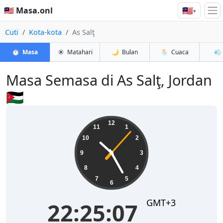
🇲🇾
🇲🇾 Masa.onl
▾
Cuti
Kota-kota
As Salţ
⏱️
Masa
☀️
Matahari
🌙
Bulan
🌦️
Cuaca
💨
Masa Semasa di As Salţ, Jordan
🇯🇴
22:25:07
12
11
1
10
2
9
3
8
4
7
5
6
GMT+3
22:25:07