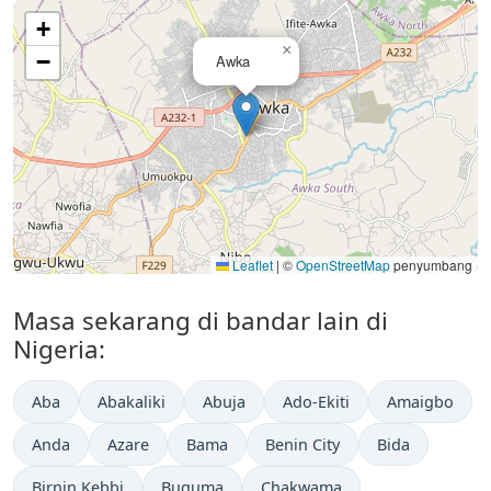
+
×
−
Awka
Leaflet
|
©
OpenStreetMap
penyumbang
Masa sekarang di bandar lain di
Nigeria:
Aba
Abakaliki
Abuja
Ado-Ekiti
Amaigbo
Anda
Azare
Bama
Benin City
Bida
Birnin Kebbi
Buguma
Chakwama