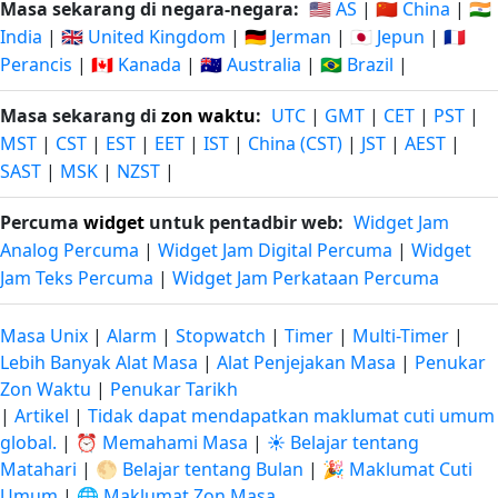
Masa sekarang di negara-negara:
🇺🇸 AS
|
🇨🇳 China
|
🇮🇳
India
|
🇬🇧 United Kingdom
|
🇩🇪 Jerman
|
🇯🇵 Jepun
|
🇫🇷
Perancis
|
🇨🇦 Kanada
|
🇦🇺 Australia
|
🇧🇷 Brazil
|
Masa sekarang di
zon waktu
:
UTC
|
GMT
|
CET
|
PST
|
MST
|
CST
|
EST
|
EET
|
IST
|
China (CST)
|
JST
|
AEST
|
SAST
|
MSK
|
NZST
|
Percuma
widget
untuk pentadbir web:
Widget Jam
Analog Percuma
|
Widget Jam Digital Percuma
|
Widget
Jam Teks Percuma
|
Widget Jam Perkataan Percuma
Masa Unix
|
Alarm
|
Stopwatch
|
Timer
|
Multi-Timer
|
Lebih Banyak Alat Masa
|
Alat Penjejakan Masa
|
Penukar
Zon Waktu
|
Penukar Tarikh
|
Artikel
|
Tidak dapat mendapatkan maklumat cuti umum
global.
|
⏰ Memahami Masa
|
☀️ Belajar tentang
Matahari
|
🌕 Belajar tentang Bulan
|
🎉 Maklumat Cuti
Umum
|
🌐 Maklumat Zon Masa