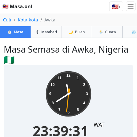
🇲🇾
🇲🇾 Masa.onl
▾
Cuti
Kota-kota
Awka
⏱️
Masa
☀️
Matahari
🌙
Bulan
🌦️
Cuaca
💨
Masa Semasa di Awka, Nigeria
🇳🇬
23:39:32
12
11
1
10
2
9
3
8
4
7
5
6
WAT
23:39:32