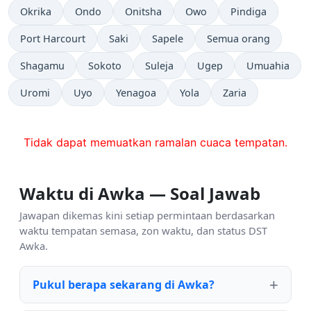
Okrika
Ondo
Onitsha
Owo
Pindiga
Port Harcourt
Saki
Sapele
Semua orang
Shagamu
Sokoto
Suleja
Ugep
Umuahia
Uromi
Uyo
Yenagoa
Yola
Zaria
Tidak dapat memuatkan ramalan cuaca tempatan.
Waktu di Awka — Soal Jawab
Jawapan dikemas kini setiap permintaan berdasarkan
waktu tempatan semasa, zon waktu, dan status DST
Awka.
Pukul berapa sekarang di Awka?