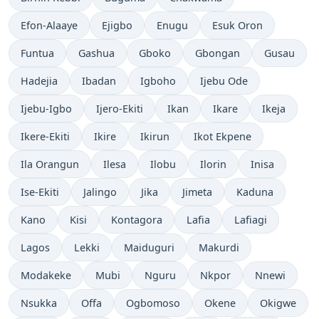
Efon-Alaaye
Ejigbo
Enugu
Esuk Oron
Funtua
Gashua
Gboko
Gbongan
Gusau
Hadejia
Ibadan
Igboho
Ijebu Ode
Ijebu-Igbo
Ijero-Ekiti
Ikan
Ikare
Ikeja
Ikere-Ekiti
Ikire
Ikirun
Ikot Ekpene
Ila Orangun
Ilesa
Ilobu
Ilorin
Inisa
Ise-Ekiti
Jalingo
Jika
Jimeta
Kaduna
Kano
Kisi
Kontagora
Lafia
Lafiagi
Lagos
Lekki
Maiduguri
Makurdi
Modakeke
Mubi
Nguru
Nkpor
Nnewi
Nsukka
Offa
Ogbomoso
Okene
Okigwe