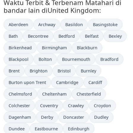
Waktu Terbit & Terbenam Matahari di
bandar lain diUnited Kingdom:
Aberdeen
Archway
Basildon
Basingstoke
Bath
Becontree
Bedford
Belfast
Bexley
Birkenhead
Birmingham
Blackburn
Blackpool
Bolton
Bournemouth
Bradford
Brent
Brighton
Bristol
Burnley
Burton upon Trent
Cambridge
Cardiff
Chelmsford
Cheltenham
Chesterfield
Colchester
Coventry
Crawley
Croydon
Dagenham
Derby
Doncaster
Dudley
Dundee
Eastbourne
Edinburgh