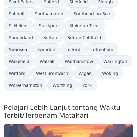
Saint Peters
Salford
Sheffield
Slough
Solihull
Southampton
Southend-on-Sea
St Helens
Stockport
Stoke-on-Trent
Sunderland
Sutton
Sutton Coldfield
Swansea
Swindon
Telford
Tottenham
Wakefield
Walsall
Walthamstow
Warrington
Watford
West Bromwich
Wigan
Woking
Wolverhampton
Worthing
York
Pelajari Lebih Lanjut tentang Waktu
Terbit/Terbenam Matahari