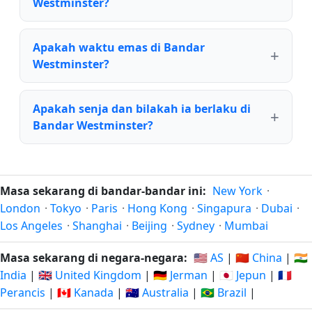
Westminster?
Apakah waktu emas di Bandar
Westminster?
Apakah senja dan bilakah ia berlaku di
Bandar Westminster?
Masa sekarang di bandar-bandar ini:
New York
·
London
·
Tokyo
·
Paris
·
Hong Kong
·
Singapura
·
Dubai
·
Los Angeles
·
Shanghai
·
Beijing
·
Sydney
·
Mumbai
Masa sekarang di negara-negara:
🇺🇸 AS
|
🇨🇳 China
|
🇮🇳
India
|
🇬🇧 United Kingdom
|
🇩🇪 Jerman
|
🇯🇵 Jepun
|
🇫🇷
Perancis
|
🇨🇦 Kanada
|
🇦🇺 Australia
|
🇧🇷 Brazil
|