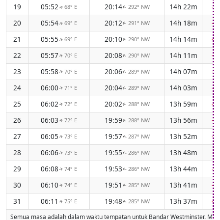
19
05:52
20:14
14h 22m
-3
68° E
292° NW
↑
↑
20
05:54
20:12
14h 18m
-3
69° E
291° NW
↑
↑
21
05:55
20:10
14h 14m
-3
69° E
290° NW
↑
↑
22
05:57
20:08
14h 11m
-3
70° E
290° NW
↑
↑
23
05:58
20:06
14h 07m
-3
70° E
289° NW
↑
↑
24
06:00
20:04
14h 03m
-3
71° E
289° NW
↑
↑
25
06:02
20:02
13h 59m
-3
72° E
288° NW
↑
↑
26
06:03
19:59
13h 56m
-3
72° E
288° NW
↑
↑
27
06:05
19:57
13h 52m
-3
73° E
287° NW
↑
↑
28
06:06
19:55
13h 48m
-3
73° E
286° NW
↑
↑
29
06:08
19:53
13h 44m
-3
74° E
286° NW
↑
↑
30
06:10
19:51
13h 41m
-3
74° E
285° NW
↑
↑
31
06:11
19:48
13h 37m
-3
75° E
285° NW
↑
↑
Semua masa adalah dalam waktu tempatan untuk Bandar Westminster. Masa d