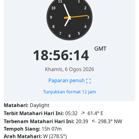
11
1
10
2
9
3
8
4
7
5
6
GMT
18:56:15
Khamis, 6 Ogos 2026
⛶
Paparan penuh
Tunjukkan format 12 jam
Matahari:
Daylight
↑
Terbit Matahari Hari Ini:
05:32
61.4° E
↑
Terbenam Matahari Hari Ini:
20:39
298.3° NW
Tempoh Siang:
15h 07m
Arah Matahari:
W (278.5°)