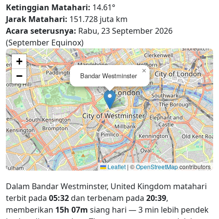
Ketinggian Matahari:
14.61°
Jarak Matahari:
151.728 juta km
Acara seterusnya:
Rabu, 23 September 2026
(September Equinox)
+
×
−
Bandar Westminster
Leaflet
|
©
OpenStreetMap
contributors
Dalam Bandar Westminster, United Kingdom matahari
terbit pada
05:32
dan terbenam pada
20:39
,
memberikan
15h 07m
siang hari — 3 min lebih pendek