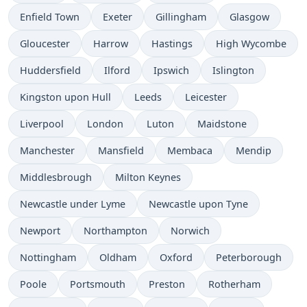
Enfield Town
Exeter
Gillingham
Glasgow
Gloucester
Harrow
Hastings
High Wycombe
Huddersfield
Ilford
Ipswich
Islington
Kingston upon Hull
Leeds
Leicester
Liverpool
London
Luton
Maidstone
Manchester
Mansfield
Membaca
Mendip
Middlesbrough
Milton Keynes
Newcastle under Lyme
Newcastle upon Tyne
Newport
Northampton
Norwich
Nottingham
Oldham
Oxford
Peterborough
Poole
Portsmouth
Preston
Rotherham