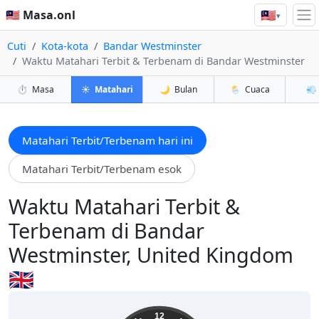
🇲🇾
🇲🇾 Masa.onl
▾
Cuti
Kota-kota
Bandar Westminster
Waktu Matahari Terbit & Terbenam di Bandar Westminster
⏱️
Masa
☀️
Matahari
🌙
Bulan
🌦️
Cuaca
💨
Matahari Terbit/Terbenam hari ini
Matahari Terbit/Terbenam esok
Waktu Matahari Terbit &
Terbenam di Bandar
Westminster, United Kingdom
🇬🇧
18:56:15
12