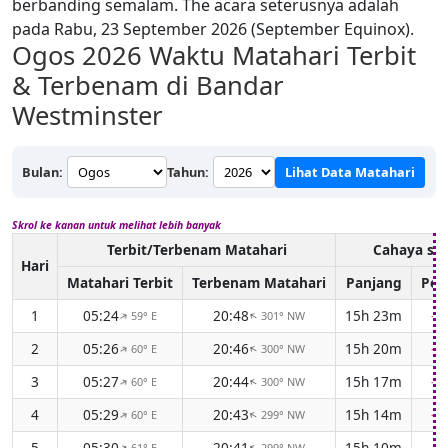
berbanding semalam. The acara seterusnya adalah
pada Rabu, 23 September 2026 (September Equinox).
Ogos 2026
Waktu Matahari Terbit
& Terbenam di Bandar
Westminster
Bulan:
Tahun:
Lihat Data Matahari
Skrol ke kanan untuk melihat lebih banyak
Terbit/Terbenam Matahari
Cahaya si
Hari
Matahari Terbit
Terbenam Matahari
Panjang
Per
1
05:24
20:48
15h 23m
-3
59° E
301° NW
↑
↑
2
05:26
20:46
15h 20m
-3
60° E
300° NW
↑
↑
3
05:27
20:44
15h 17m
-3
60° E
300° NW
↑
↑
4
05:29
20:43
15h 14m
-3
60° E
299° NW
↑
↑
5
05:30
20:41
15h 10m
-3
61° E
299° NW