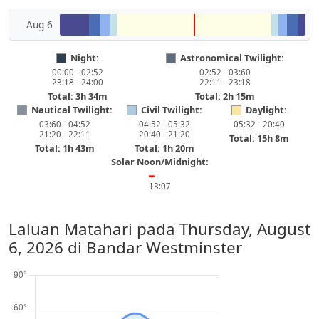
Aug 6
Night:
Astronomical Twilight:
00:00 - 02:52
02:52 - 03:60
23:18 - 24:00
22:11 - 23:18
Total: 3h 34m
Total: 2h 15m
Nautical Twilight:
Civil Twilight:
Daylight:
03:60 - 04:52
04:52 - 05:32
05:32 - 20:40
21:20 - 22:11
20:40 - 21:20
Total: 15h 8m
Total: 1h 43m
Total: 1h 20m
Solar Noon/Midnight:
━
13:07
Laluan Matahari pada
Thursday, August
6, 2026
di Bandar Westminster