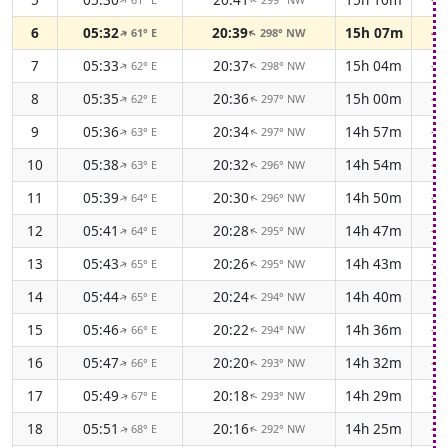
↑
↑
6
05:32
20:39
15h 07m
-3
61° E
298° NW
↑
↑
7
05:33
20:37
15h 04m
-3
62° E
298° NW
↑
↑
8
05:35
20:36
15h 00m
-3
62° E
297° NW
↑
↑
9
05:36
20:34
14h 57m
-3
63° E
297° NW
↑
↑
10
05:38
20:32
14h 54m
-3
63° E
296° NW
↑
↑
11
05:39
20:30
14h 50m
-3
64° E
296° NW
↑
↑
12
05:41
20:28
14h 47m
-3
64° E
295° NW
↑
↑
13
05:43
20:26
14h 43m
-3
65° E
295° NW
↑
↑
14
05:44
20:24
14h 40m
-3
65° E
294° NW
↑
↑
15
05:46
20:22
14h 36m
-3
66° E
294° NW
↑
↑
16
05:47
20:20
14h 32m
-3
66° E
293° NW
↑
↑
17
05:49
20:18
14h 29m
-3
67° E
293° NW
↑
↑
18
05:51
20:16
14h 25m
-3
68° E
292° NW
↑
↑