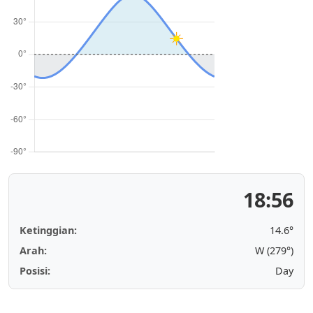
18:56
Ketinggian:
14.6°
Arah:
W (279°)
Posisi:
Day