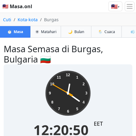
🇲🇾
🇲🇾 Masa.onl
▾
Cuti
Kota-kota
Burgas
⏱️
Masa
☀️
Matahari
🌙
Bulan
🌦️
Cuaca
💨
Masa Semasa di Burgas,
Bulgaria 🇧🇬
12:20:51
12
11
1
10
2
9
3
8
4
7
5
6
EET
12:20:51