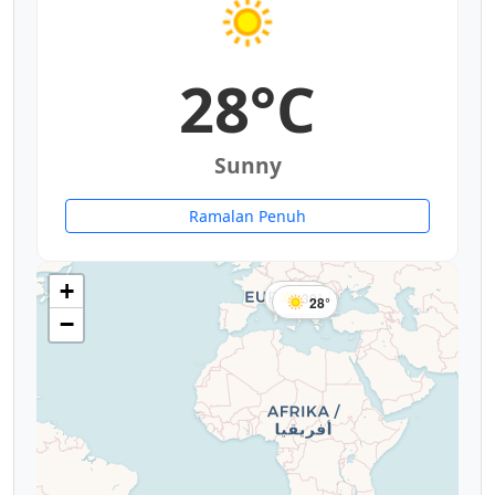
28°C
Sunny
Ramalan Penuh
+
30°
28°
−