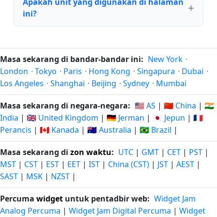
Apakah unit yang digunakan di halaman
ini?
Masa sekarang di bandar-bandar ini:
New York
·
London
·
Tokyo
·
Paris
·
Hong Kong
·
Singapura
·
Dubai
·
Los Angeles
·
Shanghai
·
Beijing
·
Sydney
·
Mumbai
Masa sekarang di negara-negara:
🇺🇸 AS
|
🇨🇳 China
|
🇮🇳
India
|
🇬🇧 United Kingdom
|
🇩🇪 Jerman
|
🇯🇵 Jepun
|
🇫🇷
Perancis
|
🇨🇦 Kanada
|
🇦🇺 Australia
|
🇧🇷 Brazil
|
Masa sekarang di
zon waktu
:
UTC
|
GMT
|
CET
|
PST
|
MST
|
CST
|
EST
|
EET
|
IST
|
China (CST)
|
JST
|
AEST
|
SAST
|
MSK
|
NZST
|
Percuma
widget
untuk pentadbir web:
Widget Jam
Analog Percuma
|
Widget Jam Digital Percuma
|
Widget