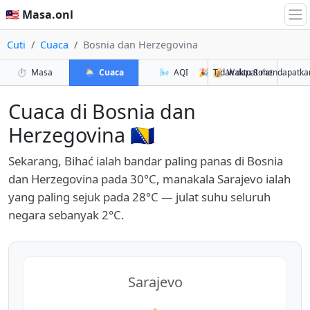
🇲🇾 Masa.onl
Cuti
Cuaca
Bosnia dan Herzegovina
⏱️
Masa
🌦️
Cuaca
🌬️
AQI
🎉
🕌
Tidak dapat mendapatka
Waktu Solat
Cuaca di Bosnia dan
Herzegovina 🇧🇦
Sekarang, Bihać ialah bandar paling panas di Bosnia
dan Herzegovina pada 30°C, manakala Sarajevo ialah
yang paling sejuk pada 28°C — julat suhu seluruh
negara sebanyak 2°C.
Sarajevo