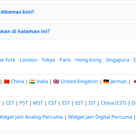
 dikemas kini?
kan di halaman ini?
w York
·
London
·
Tokyo
·
Paris
·
Hong Kong
·
Singapura
·
|
🇨🇳 China
|
🇮🇳 India
|
🇬🇧 United Kingdom
|
🇩🇪 Jerman
|

T
|
CET
|
PST
|
MST
|
CST
|
EST
|
EET
|
IST
|
China (CST)
|
J
Widget Jam Analog Percuma
|
Widget Jam Digital Percuma