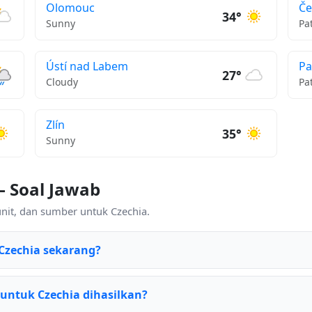
Olomouc
Če
34°
Sunny
Pa
Ústí nad Labem
Pa
27°
Cloudy
Pa
Zlín
35°
Sunny
— Soal Jawab
unit, dan sumber untuk Czechia.
Czechia sekarang?
ntuk Czechia dihasilkan?