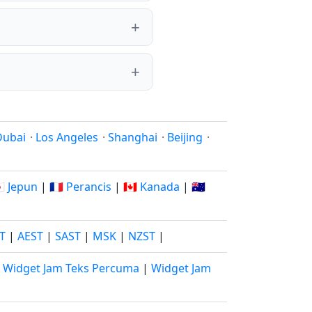
Dubai
·
Los Angeles
·
Shanghai
·
Beijing
·
🇵 Jepun
|
🇫🇷 Perancis
|
🇨🇦 Kanada
|
🇦🇺
ST
|
AEST
|
SAST
|
MSK
|
NZST
|
|
Widget Jam Teks Percuma
|
Widget Jam