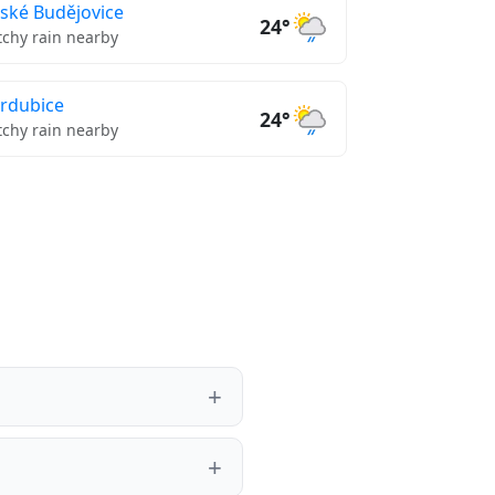
ské Budějovice
24°
tchy rain nearby
rdubice
24°
tchy rain nearby