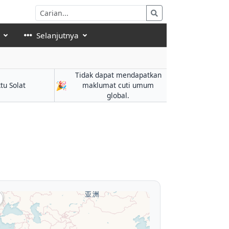
Selanjutnya
Tidak dapat mendapatkan
🎉
tu Solat
maklumat cuti umum
global.
°