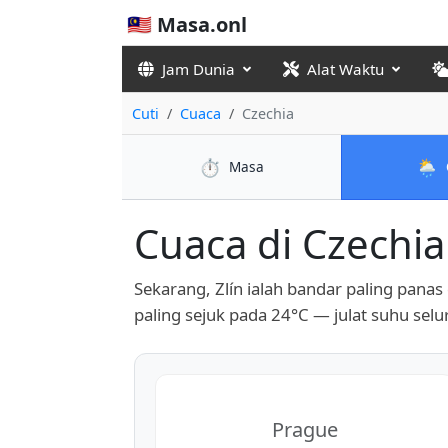
🇲🇾 Masa.onl
Jam Dunia
Alat Waktu
Cuti
Cuaca
Czechia
⏱️
🌦️
Masa
Cuaca di Czechia 
Sekarang, Zlín ialah bandar paling panas
paling sejuk pada 24°C — julat suhu sel
Prague