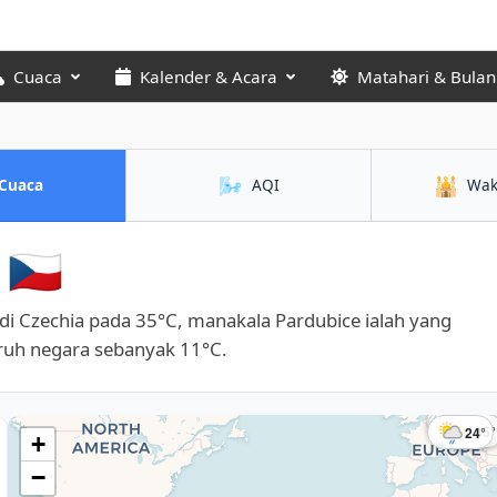
Cuaca
Kalender & Acara
Matahari & Bulan
🌬️
🕌
Cuaca
AQI
Wak
🇨🇿
 di Czechia pada 35°C, manakala Pardubice ialah yang
uruh negara sebanyak 11°C.
27°
25°
26°
24°
33
34°
35°
24°
+
−