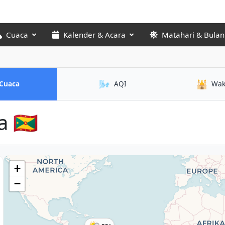
Cuaca
Kalender & Acara
Matahari & Bulan
🌬️
🕌
Cuaca
AQI
Wak
 🇬🇩
+
−