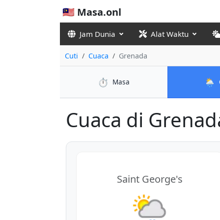
🇲🇾 Masa.onl
Jam Dunia
Alat Waktu
Cuti
Cuaca
Grenada
⏱️
🌦️
Masa
Cuaca di Grenada
Saint George's