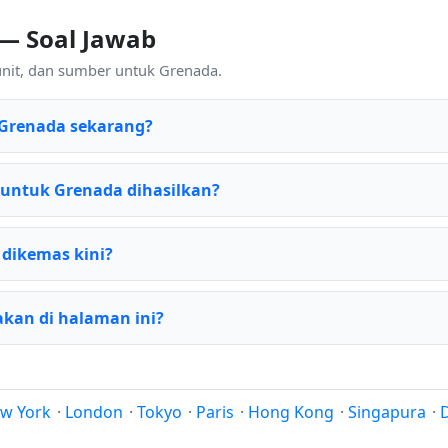
 — Soal Jawab
unit, dan sumber untuk Grenada.
Grenada sekarang?
untuk Grenada dihasilkan?
 dikemas kini?
kan di halaman ini?
w York
·
London
·
Tokyo
·
Paris
·
Hong Kong
·
Singapura
·