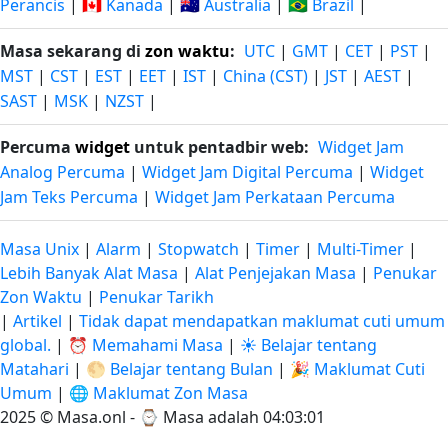
Perancis
|
🇨🇦 Kanada
|
🇦🇺 Australia
|
🇧🇷 Brazil
|
Masa sekarang di
zon waktu
:
UTC
|
GMT
|
CET
|
PST
|
MST
|
CST
|
EST
|
EET
|
IST
|
China (CST)
|
JST
|
AEST
|
SAST
|
MSK
|
NZST
|
Percuma
widget
untuk pentadbir web:
Widget Jam
Analog Percuma
|
Widget Jam Digital Percuma
|
Widget
Jam Teks Percuma
|
Widget Jam Perkataan Percuma
Masa Unix
|
Alarm
|
Stopwatch
|
Timer
|
Multi-Timer
|
Lebih Banyak Alat Masa
|
Alat Penjejakan Masa
|
Penukar
Zon Waktu
|
Penukar Tarikh
|
Artikel
|
Tidak dapat mendapatkan maklumat cuti umum
global.
|
⏰ Memahami Masa
|
☀️ Belajar tentang
Matahari
|
🌕 Belajar tentang Bulan
|
🎉 Maklumat Cuti
Umum
|
🌐 Maklumat Zon Masa
2025 © Masa.onl - ⌚
Masa adalah 04:03:01