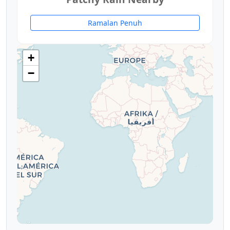
9°
Ramalan Penuh
+
−