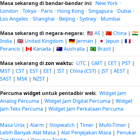
Masa sekarang di bandar-bandar ini:
New York
·
London
·
Tokyo
·
Paris
·
Hong Kong
·
Singapura
·
Dubai
·
Los Angeles
·
Shanghai
·
Beijing
·
Sydney
·
Mumbai
Masa sekarang di negara-negara:
🇺🇸 AS
|
🇨🇳 China
|
🇮🇳
India
|
🇬🇧 United Kingdom
|
🇩🇪 Jerman
|
🇯🇵 Jepun
|
🇫🇷
Perancis
|
🇨🇦 Kanada
|
🇦🇺 Australia
|
🇧🇷 Brazil
|
Masa sekarang di
zon waktu
:
UTC
|
GMT
|
CET
|
PST
|
MST
|
CST
|
EST
|
EET
|
IST
|
China (CST)
|
JST
|
AEST
|
SAST
|
MSK
|
NZST
|
Percuma
widget
untuk pentadbir web:
Widget Jam
Analog Percuma
|
Widget Jam Digital Percuma
|
Widget
Jam Teks Percuma
|
Widget Jam Perkataan Percuma
Masa Unix
|
Alarm
|
Stopwatch
|
Timer
|
Multi-Timer
|
Lebih Banyak Alat Masa
|
Alat Penjejakan Masa
|
Penukar