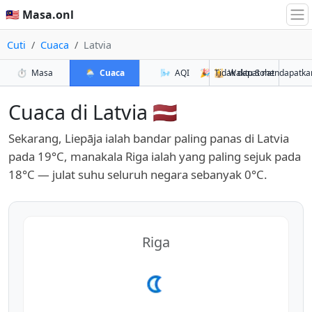
🇲🇾 Masa.onl
Cuti
Cuaca
Latvia
⏱️
Masa
🌦️
Cuaca
🌬️
AQI
🎉
🕌
Tidak dapat mendapatka
Waktu Solat
Cuaca di Latvia 🇱🇻
Sekarang, Liepāja ialah bandar paling panas di Latvia
pada 19°C, manakala Riga ialah yang paling sejuk pada
18°C — julat suhu seluruh negara sebanyak 0°C.
Riga