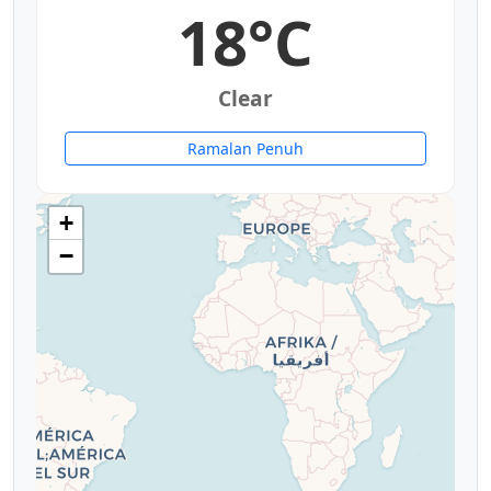
18°C
Clear
Ramalan Penuh
18°
19°
+
−