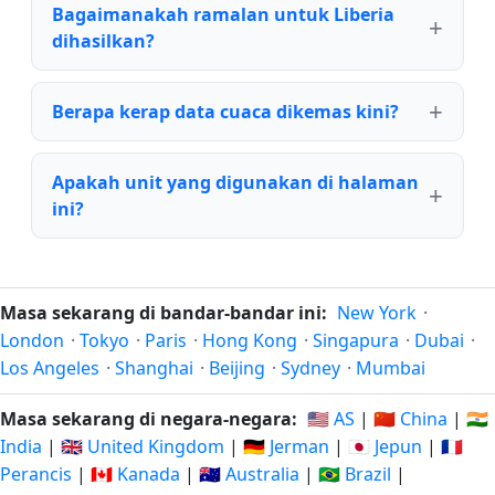
Bagaimanakah ramalan untuk Liberia
dihasilkan?
Berapa kerap data cuaca dikemas kini?
Apakah unit yang digunakan di halaman
ini?
Masa sekarang di bandar-bandar ini:
New York
·
London
·
Tokyo
·
Paris
·
Hong Kong
·
Singapura
·
Dubai
·
Los Angeles
·
Shanghai
·
Beijing
·
Sydney
·
Mumbai
Masa sekarang di negara-negara:
🇺🇸 AS
|
🇨🇳 China
|
🇮🇳
India
|
🇬🇧 United Kingdom
|
🇩🇪 Jerman
|
🇯🇵 Jepun
|
🇫🇷
Perancis
|
🇨🇦 Kanada
|
🇦🇺 Australia
|
🇧🇷 Brazil
|