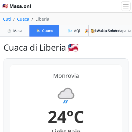
🇲🇾 Masa.onl
Cuti
Cuaca
Liberia
⏱️
Masa
🌦️
Cuaca
🌬️
AQI
🎉
🕌
Tidak dapat mendapatka
Waktu Solat
Cuaca di Liberia 🇱🇷
Monrovia
24°C
Light Rain