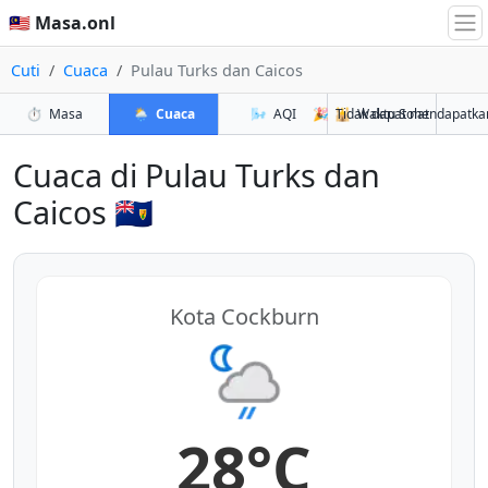
🇲🇾 Masa.onl
Cuti
Cuaca
Pulau Turks dan Caicos
⏱️
Masa
🌦️
Cuaca
🌬️
AQI
🎉
🕌
Tidak dapat mendapatka
Waktu Solat
Cuaca di Pulau Turks dan
Caicos 🇹🇨
Kota Cockburn
28°C