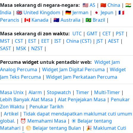
Masa sekarang di negara-negara:
🇺🇸 AS
|
🇨🇳 China
|
🇮🇳
India
|
🇬🇧 United Kingdom
|
🇩🇪 Jerman
|
🇯🇵 Jepun
|
🇫🇷
Perancis
|
🇨🇦 Kanada
|
🇦🇺 Australia
|
🇧🇷 Brazil
|
Masa sekarang di
zon waktu
:
UTC
|
GMT
|
CET
|
PST
|
MST
|
CST
|
EST
|
EET
|
IST
|
China (CST)
|
JST
|
AEST
|
SAST
|
MSK
|
NZST
|
Percuma
widget
untuk pentadbir web:
Widget Jam
Analog Percuma
|
Widget Jam Digital Percuma
|
Widget
Jam Teks Percuma
|
Widget Jam Perkataan Percuma
Masa Unix
|
Alarm
|
Stopwatch
|
Timer
|
Multi-Timer
|
Lebih Banyak Alat Masa
|
Alat Penjejakan Masa
|
Penukar
Zon Waktu
|
Penukar Tarikh
|
Artikel
|
Tidak dapat mendapatkan maklumat cuti umum
global.
|
⏰ Memahami Masa
|
☀️ Belajar tentang
Matahari
|
🌕 Belajar tentang Bulan
|
🎉 Maklumat Cuti