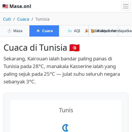
🇲🇾 Masa.onl
Cuti
Cuaca
Tunisia
⏱️
Masa
🌦️
Cuaca
🌬️
AQI
🎉
🕌
Tidak dapat mendapatka
Waktu Solat
Cuaca di Tunisia 🇹🇳
Sekarang, Kairouan ialah bandar paling panas di
Tunisia pada 28°C, manakala Kasserine ialah yang
paling sejuk pada 25°C — julat suhu seluruh negara
sebanyak 3°C.
Tunis