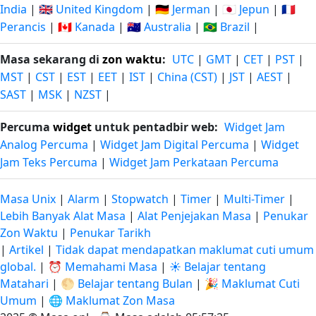
India
|
🇬🇧 United Kingdom
|
🇩🇪 Jerman
|
🇯🇵 Jepun
|
🇫🇷
Perancis
|
🇨🇦 Kanada
|
🇦🇺 Australia
|
🇧🇷 Brazil
|
Masa sekarang di
zon waktu
:
UTC
|
GMT
|
CET
|
PST
|
MST
|
CST
|
EST
|
EET
|
IST
|
China (CST)
|
JST
|
AEST
|
SAST
|
MSK
|
NZST
|
Percuma
widget
untuk pentadbir web:
Widget Jam
Analog Percuma
|
Widget Jam Digital Percuma
|
Widget
Jam Teks Percuma
|
Widget Jam Perkataan Percuma
Masa Unix
|
Alarm
|
Stopwatch
|
Timer
|
Multi-Timer
|
Lebih Banyak Alat Masa
|
Alat Penjejakan Masa
|
Penukar
Zon Waktu
|
Penukar Tarikh
|
Artikel
|
Tidak dapat mendapatkan maklumat cuti umum
global.
|
⏰ Memahami Masa
|
☀️ Belajar tentang
Matahari
|
🌕 Belajar tentang Bulan
|
🎉 Maklumat Cuti
Umum
|
🌐 Maklumat Zon Masa