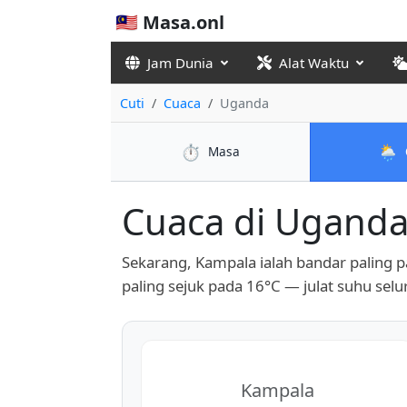
🇲🇾 Masa.onl
Jam Dunia
Alat Waktu
Cuti
Cuaca
Uganda
⏱️
🌦️
Masa
Cuaca di Uganda 
Sekarang, Kampala ialah bandar paling 
paling sejuk pada 16°C — julat suhu sel
Kampala