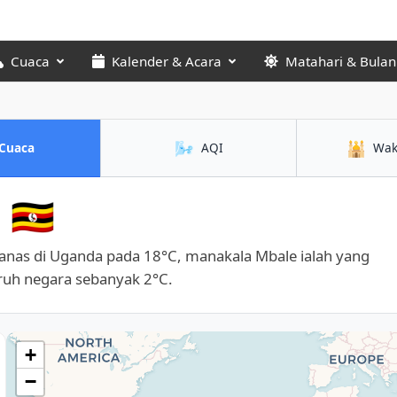
Cuaca
Kalender & Acara
Matahari & Bulan
🌬️
🕌
Cuaca
AQI
Wak
🇺🇬
panas di Uganda pada 18°C, manakala Mbale ialah yang
uruh negara sebanyak 2°C.
+
−