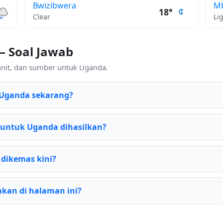
Bwizibwera
M
18°
Clear
Li
— Soal Jawab
unit, dan sumber untuk Uganda.
 Uganda sekarang?
untuk Uganda dihasilkan?
 dikemas kini?
kan di halaman ini?