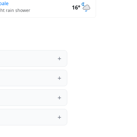
bale
16°
ght rain shower