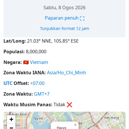
Sabtu, 8 Ogos 2026
⛶
Paparan penuh
Tunjukkan format 12 jam
Lat/Long:
21.03° NNE, 105.85° ESE
Populasi:
8,000,000
Negara:
🇻🇳
Vietnam
Zona Waktu IANA:
Asia/Ho_Chi_Minh
UTC
Offset:
+07:00
Zona Waktu:
GMT+7
Waktu Musim Panas:
Tidak
❌
+
×
−
Hanoi