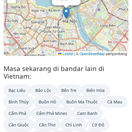
Leaflet
|
©
OpenStreetMap
penyumbang
Masa sekarang di bandar lain di
Vietnam:
Bạc Liêu
Bảo Lộc
Bến Tre
Biên Hòa
Bình Thủy
Buôn Hồ
Buôn Ma Thuột
Cà Mau
Cẩm Phả
Cẩm Phả Mines
Cam Ranh
Cần Giuộc
Cần Thơ
Chí Linh
Cờ Đỏ