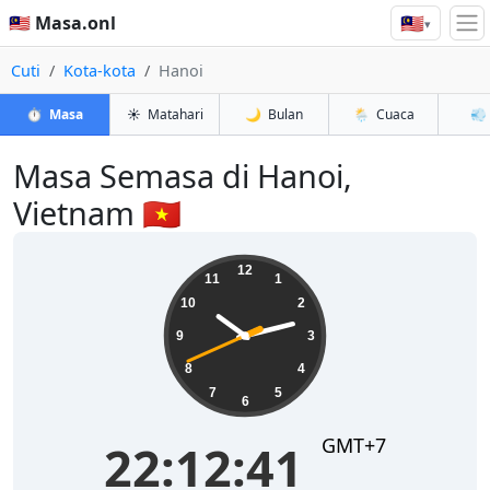
🇲🇾
🇲🇾 Masa.onl
▾
Cuti
Kota-kota
Hanoi
⏱️
Masa
☀️
Matahari
🌙
Bulan
🌦️
Cuaca
💨
Masa Semasa di Hanoi,
Vietnam 🇻🇳
22:12:42
12
11
1
10
2
9
3
8
4
7
5
6
GMT+7
22:12:42