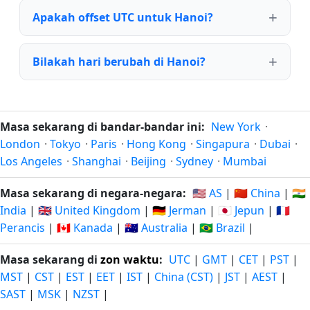
Apakah offset UTC untuk Hanoi?
Bilakah hari berubah di Hanoi?
Masa sekarang di bandar-bandar ini:
New York
·
London
·
Tokyo
·
Paris
·
Hong Kong
·
Singapura
·
Dubai
·
Los Angeles
·
Shanghai
·
Beijing
·
Sydney
·
Mumbai
Masa sekarang di negara-negara:
🇺🇸 AS
|
🇨🇳 China
|
🇮🇳
India
|
🇬🇧 United Kingdom
|
🇩🇪 Jerman
|
🇯🇵 Jepun
|
🇫🇷
Perancis
|
🇨🇦 Kanada
|
🇦🇺 Australia
|
🇧🇷 Brazil
|
Masa sekarang di
zon waktu
:
UTC
|
GMT
|
CET
|
PST
|
MST
|
CST
|
EST
|
EET
|
IST
|
China (CST)
|
JST
|
AEST
|
SAST
|
MSK
|
NZST
|