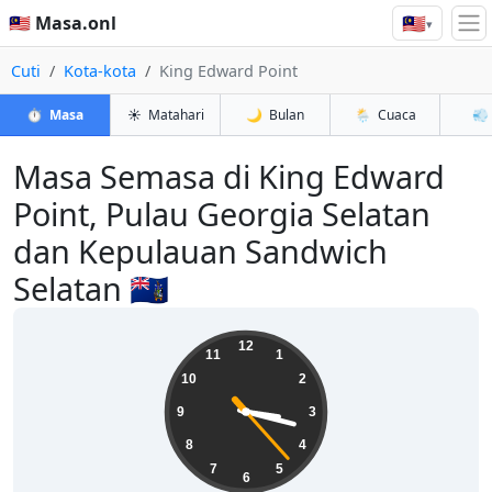
🇲🇾
🇲🇾 Masa.onl
▾
Cuti
Kota-kota
King Edward Point
⏱️
Masa
☀️
Matahari
🌙
Bulan
🌦️
Cuaca
💨
Masa Semasa di King Edward
Point, Pulau Georgia Selatan
dan Kepulauan Sandwich
Selatan 🇬🇸
03:17:23
12
11
1
10
2
9
3
8
4
7
5
6