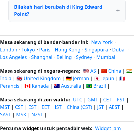
Bilakah hari berubah di King Edward
Point?
Masa sekarang di bandar-bandar ini:
New York
·
London
·
Tokyo
·
Paris
·
Hong Kong
·
Singapura
·
Dubai
·
Los Angeles
·
Shanghai
·
Beijing
·
Sydney
·
Mumbai
Masa sekarang di negara-negara:
🇺🇸 AS
|
🇨🇳 China
|
🇮🇳
India
|
🇬🇧 United Kingdom
|
🇩🇪 Jerman
|
🇯🇵 Jepun
|
🇫🇷
Perancis
|
🇨🇦 Kanada
|
🇦🇺 Australia
|
🇧🇷 Brazil
|
Masa sekarang di
zon waktu
:
UTC
|
GMT
|
CET
|
PST
|
MST
|
CST
|
EST
|
EET
|
IST
|
China (CST)
|
JST
|
AEST
|
SAST
|
MSK
|
NZST
|
Percuma
widget
untuk pentadbir web:
Widget Jam