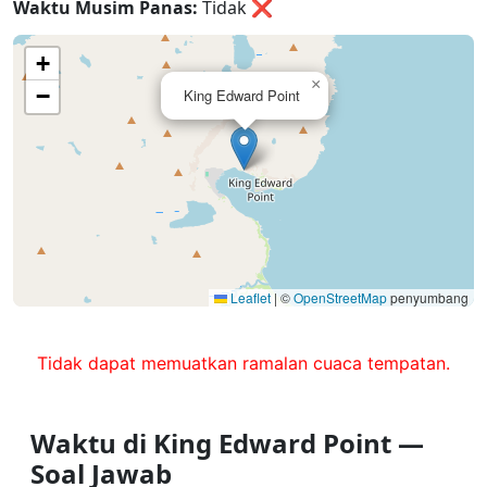
Waktu Musim Panas:
Tidak
❌
+
×
−
King Edward Point
Leaflet
|
©
OpenStreetMap
penyumbang
Tidak dapat memuatkan ramalan cuaca tempatan.
Waktu di King Edward Point —
Soal Jawab