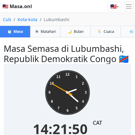
🇲🇾
🇲🇾 Masa.onl
▾
Cuti
Kota-kota
Lubumbashi
⏱️
Masa
☀️
Matahari
🌙
Bulan
🌦️
Cuaca
💨
Masa Semasa di Lubumbashi,
Republik Demokratik Congo 🇨🇩
14:21:51
12
11
1
10
2
9
3
8
4
7
5
6
CAT
14:21:51