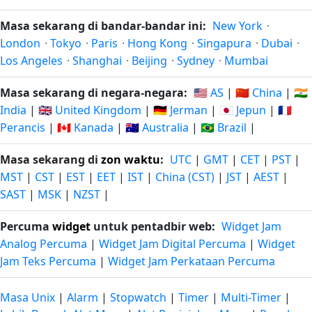
Masa sekarang di bandar-bandar ini:
New York
·
London
·
Tokyo
·
Paris
·
Hong Kong
·
Singapura
·
Dubai
·
Los Angeles
·
Shanghai
·
Beijing
·
Sydney
·
Mumbai
Masa sekarang di negara-negara:
🇺🇸 AS
|
🇨🇳 China
|
🇮🇳
India
|
🇬🇧 United Kingdom
|
🇩🇪 Jerman
|
🇯🇵 Jepun
|
🇫🇷
Perancis
|
🇨🇦 Kanada
|
🇦🇺 Australia
|
🇧🇷 Brazil
|
Masa sekarang di
zon waktu
:
UTC
|
GMT
|
CET
|
PST
|
MST
|
CST
|
EST
|
EET
|
IST
|
China (CST)
|
JST
|
AEST
|
SAST
|
MSK
|
NZST
|
Percuma
widget
untuk pentadbir web:
Widget Jam
Analog Percuma
|
Widget Jam Digital Percuma
|
Widget
Jam Teks Percuma
|
Widget Jam Perkataan Percuma
Masa Unix
|
Alarm
|
Stopwatch
|
Timer
|
Multi-Timer
|