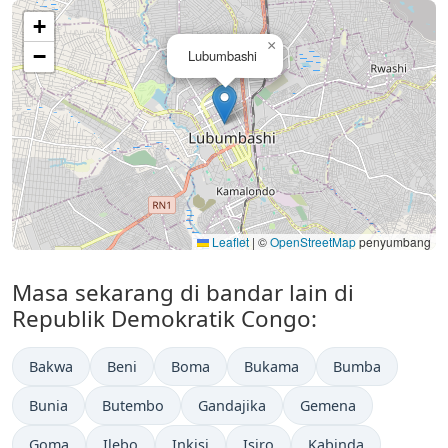
+
×
−
Lubumbashi
Leaflet
|
©
OpenStreetMap
penyumbang
Masa sekarang di bandar lain di
Republik Demokratik Congo:
Bakwa
Beni
Boma
Bukama
Bumba
Bunia
Butembo
Gandajika
Gemena
Goma
Ilebo
Inkisi
Isiro
Kabinda