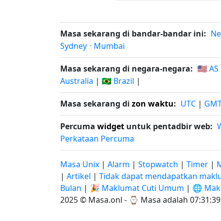
Masa sekarang di bandar-bandar ini:
Ne
Sydney
·
Mumbai
Masa sekarang di negara-negara:
🇺🇸 AS
Australia
|
🇧🇷 Brazil
|
Masa sekarang di
zon waktu
:
UTC
|
GM
Percuma
widget
untuk pentadbir web:
Perkataan Percuma
Masa Unix
|
Alarm
|
Stopwatch
|
Timer
|
M
|
Artikel
|
Tidak dapat mendapatkan maklu
Bulan
|
🎉 Maklumat Cuti Umum
|
🌐 Mak
2025 © Masa.onl - ⌚
Masa adalah 07:31:40