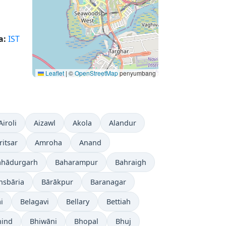
a:
IST
Leaflet
|
©
OpenStreetMap
penyumbang
Airoli
Aizawl
Akola
Alandur
itsar
Amroha
Anand
ahādurgarh
Baharampur
Bahraigh
nsbāria
Bārākpur
Baranagar
i
Belagavi
Bellary
Bettiah
hind
Bhiwāni
Bhopal
Bhuj