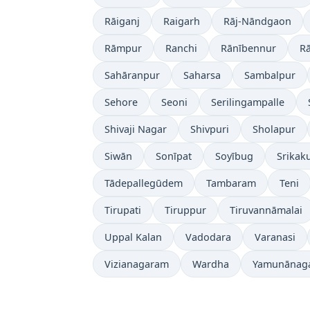
Rāiganj
Raigarh
Rāj-Nāndgaon
Rāmpur
Ranchi
Rānībennur
Rā
Sahāranpur
Saharsa
Sambalpur
Sehore
Seoni
Serilingampalle
Shivaji Nagar
Shivpuri
Sholapur
Siwān
Sonīpat
Soyībug
Srikak
Tādepallegūdem
Tambaram
Teni
Tirupati
Tiruppur
Tiruvannāmalai
Uppal Kalan
Vadodara
Varanasi
Vizianagaram
Wardha
Yamunānag