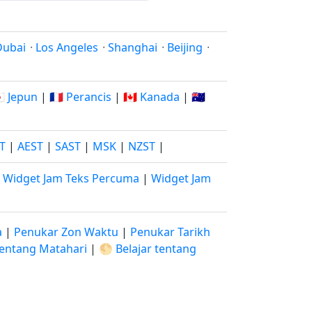
Dubai
·
Los Angeles
·
Shanghai
·
Beijing
·
🇵 Jepun
|
🇫🇷 Perancis
|
🇨🇦 Kanada
|
🇦🇺
ST
|
AEST
|
SAST
|
MSK
|
NZST
|
|
Widget Jam Teks Percuma
|
Widget Jam
a
|
Penukar Zon Waktu
|
Penukar Tarikh
 tentang Matahari
|
🌕 Belajar tentang