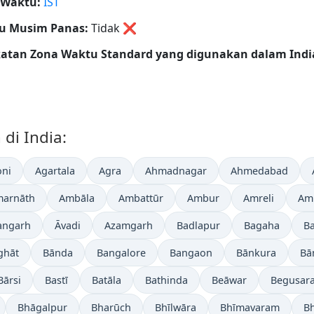
 Waktu:
IST
u Musim Panas:
Tidak
❌
katan Zona Waktu Standard yang digunakan dalam Indi
di India:
ni
Agartala
Agra
Ahmadnagar
Ahmedabad
arnāth
Ambāla
Ambattūr
Ambur
Amreli
Amr
angarh
Āvadi
Azamgarh
Badlapur
Bagaha
B
ghāt
Bānda
Bangalore
Bangaon
Bānkura
Bā
Bārsi
Bastī
Batāla
Bathinda
Beāwar
Begusara
Bhāgalpur
Bharūch
Bhīlwāra
Bhīmavaram
B