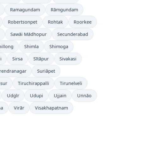
Ramagundam
Rāmgundam
Robertsonpet
Rohtak
Roorkee
Sawāi Mādhopur
Secunderabad
hillong
Shimla
Shimoga
i
Sirsa
Sītāpur
Sivakasi
rendranagar
Suriāpet
ssur
Tiruchirappalli
Tirunelveli
Udgīr
Udupi
Ujjain
Unnāo
ha
Virār
Visakhapatnam