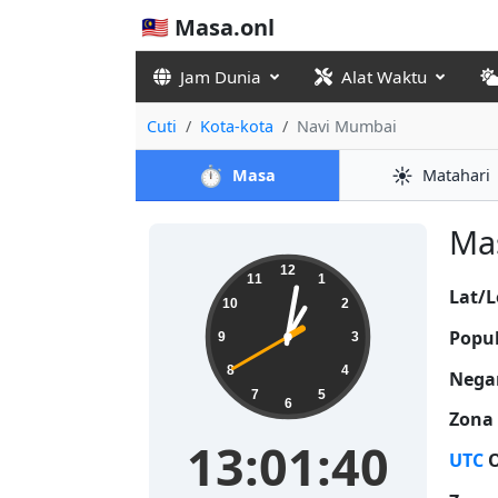
🇲🇾 Masa.onl
Jam Dunia
Alat Waktu
Cuti
Kota-kota
Navi Mumbai
⏱️
☀️
Masa
Matahari
Mas
13:01:40
12
11
1
Lat/L
10
2
Popul
9
3
8
4
Nega
7
5
6
Zona
13:01:40
UTC
O