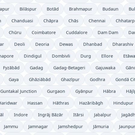
japur
Bilāspur
Botād
Brahmapur
Budaun
Bu
h
Chanduasi
Chāpra
Chās
Chennai
Chhatarp
Chūru
Coimbatore
Cuddalore
Dam Dam
Da
ar
Deoli
Deoria
Dewas
Dhanbad
Dharashiv
napore
Dindigul
Dombivli
Durg
Ellore
Etāw
Fyzābād
Gadag
Gadag-Betageri
Gajuwaka
Gān
Gaya
Ghāziābād
Ghazīpur
Godhra
Gondā Ci
Guntakal Junction
Gurgaon
Gyānpur
Hābra
Hājī
Haridwar
Hassan
Hāthras
Hazāribāgh
Hindupur
āl
Indore
Ingrāj Bāzār
Itārsi
Jabalpur
Jagādh
Jammu
Jamnagar
Jamshedpur
Jāmuria
Jaunpu