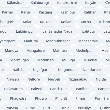
Kākināda
Kalaburagi
Kallakurichi
Kalyān
Kā
Karnāl
Karur
Kāsganj
Kashipur
Katihar
Kh
shangarh
Kolar
Kolkata
Kollam
Korba
Krish
nool
Lakhīmpur
Lal Bahadur Nagar
Lalitpur
Lat
yamgram
Madurai
Mahbūbnagar
Maheshtala
M
Mandya
Mangalore
Mathura
Medinīpur
Meer
a
Mormugao
Mothīhāri
Mulugu
Mumbai
Mu
ur
Naihāti
Najafgarh
Nalgonda
Nandurbar
Navsari
Nellore
Neyveli
Nizāmābād
Noida
Pallāvaram
Palwal
Panchkula
Pānihāti
Pānīpa
g
Phagwāra
Phusro
Pīlibhīt
Pimpri
Ponnāni
Punāsa
Pune
Puri
Purnia
Puruliya
Quthb