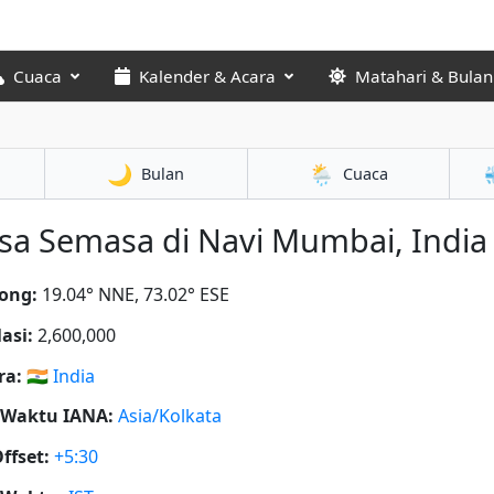
Cuaca
Kalender & Acara
Matahari & Bulan
🌙
🌦️
Bulan
Cuaca
a Semasa di Navi Mumbai, India 
ong:
19.04° NNE, 73.02° ESE
asi:
2,600,000
ra:
🇮🇳
India
 Waktu IANA:
Asia/Kolkata
ffset:
+5:30