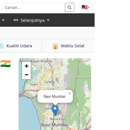
🇲🇾
▾
Selanjutnya
💨
🕌
Kualiti Udara
Waktu Solat
🇳
+
−
×
Navi Mumbai