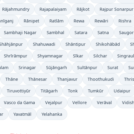
Rājahmundry
Rajapalaiyam
Rājkot
Rajpur Sonarpur
nīganj
Rānipet
Ratlām
Rewa
Rewāri
Rishra
Sambhaji Nagar
Sambhal
Satara
Satna
Saugor
Shāhjānpur
Shahuwadi
Shāntipur
Shikohābād
S
Shrīrāmpur
Shyamnagar
Sīkar
Silchar
Singraul
ulam
Srinagar
Sūjāngarh
Sultānpur
Surat
Su
Thāne
Thānesar
Thanjavur
Thoothukudi
Thri
Tiruvottiyūr
Titāgarh
Tonk
Tumkūr
Udaipur
Vasco da Gama
Vejalpur
Vellore
Verāval
Vidis
ar
Yavatmāl
Yelahanka