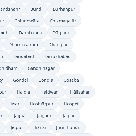
landshahr
Būndi
Burhānpur
ur
Chhindwāra
Chikmagalūr
moh
Darbhanga
Dārjiling
Dharmavaram
Dhaulpur
ah
Faridabad
Farrukhābād
dhīdhām
Gandhinagar
ty
Gondal
Gondiā
Gosāba
pur
Haldia
Haldwani
Hālīsahar
Hisar
Hoshiārpur
Hospet
ri
Jagtiāl
Jaigaon
Jaipur
r
Jetpur
Jhānsi
Jhunjhunūn