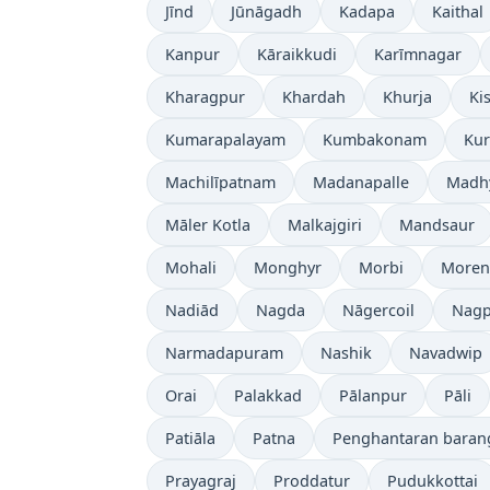
Jīnd
Jūnāgadh
Kadapa
Kaithal
Kanpur
Kāraikkudi
Karīmnagar
Kharagpur
Khardah
Khurja
Ki
Kumarapalayam
Kumbakonam
Kur
Machilīpatnam
Madanapalle
Madh
Māler Kotla
Malkajgiri
Mandsaur
Mohali
Monghyr
Morbi
Moren
Nadiād
Nagda
Nāgercoil
Nagp
Narmadapuram
Nashik
Navadwip
Orai
Palakkad
Pālanpur
Pāli
Patiāla
Patna
Penghantaran baran
Prayagraj
Proddatur
Pudukkottai