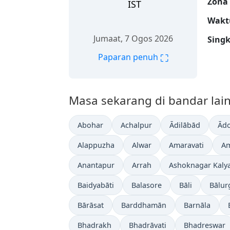
Zona
IST
Wakt
Jumaat, 7 Ogos 2026
Sing
⛶
Paparan penuh
Masa sekarang di bandar lain 
Abohar
Achalpur
Ādilābād
Ādo
Alappuzha
Alwar
Amaravati
Am
Anantapur
Arrah
Ashoknagar Kaly
Baidyabāti
Balasore
Bāli
Bālur
Bārāsat
Barddhamān
Barnāla
Bhadrakh
Bhadrāvati
Bhadreswar