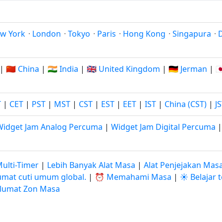
w York
·
London
·
Tokyo
·
Paris
·
Hong Kong
·
Singapura
·
|
🇨🇳 China
|
🇮🇳 India
|
🇬🇧 United Kingdom
|
🇩🇪 Jerman
|

T
|
CET
|
PST
|
MST
|
CST
|
EST
|
EET
|
IST
|
China (CST)
|
J
Widget Jam Analog Percuma
|
Widget Jam Digital Percuma
ulti-Timer
|
Lebih Banyak Alat Masa
|
Alat Penjejakan Mas
mat cuti umum global.
|
⏰ Memahami Masa
|
☀️ Belajar
lumat Zon Masa