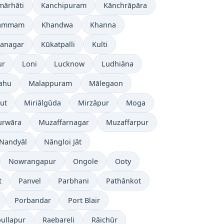
mārhāti
Kanchipuram
Kānchrāpāra
ammam
Khandwa
Khanna
nanagar
Kūkatpalli
Kulti
ur
Loni
Lucknow
Ludhiāna
ahu
Malappuram
Mālegaon
ut
Miriālgūda
Mirzāpur
Moga
rwāra
Muzaffarnagar
Muzaffarpur
Nandyāl
Nāngloi Jāt
Nowrangapur
Ongole
Ooty
t
Panvel
Parbhani
Pathānkot
Porbandar
Port Blair
ullapur
Raebareli
Rāichūr