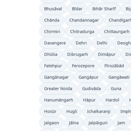
Bhusāval
Bīdar
Bihār Sharīf
Bi
Chānda
Chandannagar
Chandīgar
Chirmiri
Chitradurga
Chittaurgarh
Davangere
Dehri
Delhi
Deogh
Dhūlia
Dibrugarh
Dimāpur
Di
Fatehpur
Ferozepore
Fīrozābād
Gangānagar
Gangāpur
Gangāwati
Greater Noida
Gudivāda
Guna
Hanumāngarh
Hāpur
Hardoī
Hosūr
Hugli
Ichalkaranji
Imph
Jalgaon
Jālna
Jalpāiguri
Jam