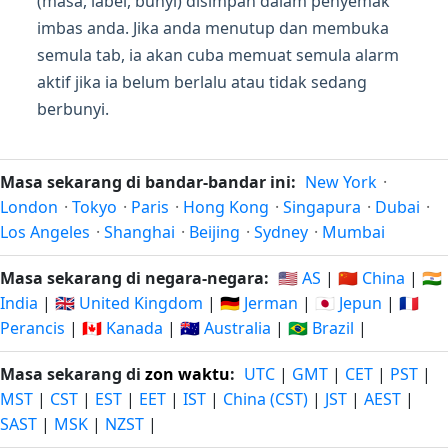
(masa, label, bunyi) disimpan dalam penyemak
imbas anda. Jika anda menutup dan membuka
semula tab, ia akan cuba memuat semula alarm
aktif jika ia belum berlalu atau tidak sedang
berbunyi.
Masa sekarang di bandar-bandar ini:
New York
·
London
·
Tokyo
·
Paris
·
Hong Kong
·
Singapura
·
Dubai
·
Los Angeles
·
Shanghai
·
Beijing
·
Sydney
·
Mumbai
Masa sekarang di negara-negara:
🇺🇸 AS
|
🇨🇳 China
|
🇮🇳
India
|
🇬🇧 United Kingdom
|
🇩🇪 Jerman
|
🇯🇵 Jepun
|
🇫🇷
Perancis
|
🇨🇦 Kanada
|
🇦🇺 Australia
|
🇧🇷 Brazil
|
Masa sekarang di
zon waktu
:
UTC
|
GMT
|
CET
|
PST
|
MST
|
CST
|
EST
|
EET
|
IST
|
China (CST)
|
JST
|
AEST
|
SAST
|
MSK
|
NZST
|