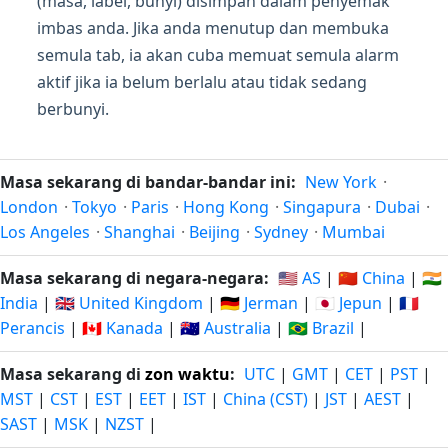
(masa, label, bunyi) disimpan dalam penyemak
imbas anda. Jika anda menutup dan membuka
semula tab, ia akan cuba memuat semula alarm
aktif jika ia belum berlalu atau tidak sedang
berbunyi.
Masa sekarang di bandar-bandar ini:
New York
·
London
·
Tokyo
·
Paris
·
Hong Kong
·
Singapura
·
Dubai
·
Los Angeles
·
Shanghai
·
Beijing
·
Sydney
·
Mumbai
Masa sekarang di negara-negara:
🇺🇸 AS
|
🇨🇳 China
|
🇮🇳
India
|
🇬🇧 United Kingdom
|
🇩🇪 Jerman
|
🇯🇵 Jepun
|
🇫🇷
Perancis
|
🇨🇦 Kanada
|
🇦🇺 Australia
|
🇧🇷 Brazil
|
Masa sekarang di
zon waktu
:
UTC
|
GMT
|
CET
|
PST
|
MST
|
CST
|
EST
|
EET
|
IST
|
China (CST)
|
JST
|
AEST
|
SAST
|
MSK
|
NZST
|