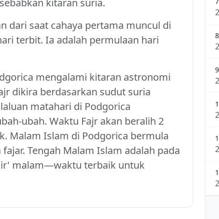
sebabkan kitaran suria.
7
kan dari saat cahaya pertama muncul di
8
ri terbit. Ia adalah permulaan hari
9
Podgorica mengalami kitaran astronomi
r dikira berdasarkan sudut suria
1
laluan matahari di Podgorica
ah-ubah. Waktu Fajr akan beralih 2
k. Malam Islam di Podgorica bermula
1
 fajar. Tengah Malam Islam adalah pada
hir' malam—waktu terbaik untuk
1