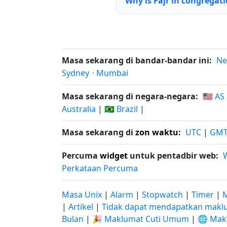
Why is Fajr in congregat
Masa sekarang di bandar-bandar ini:
Ne
Sydney
·
Mumbai
Masa sekarang di negara-negara:
🇺🇸 AS
Australia
|
🇧🇷 Brazil
|
Masa sekarang di
zon waktu
:
UTC
|
GM
Percuma
widget
untuk pentadbir web:
Perkataan Percuma
Masa Unix
|
Alarm
|
Stopwatch
|
Timer
|
M
|
Artikel
|
Tidak dapat mendapatkan maklu
Bulan
|
🎉 Maklumat Cuti Umum
|
🌐 Mak