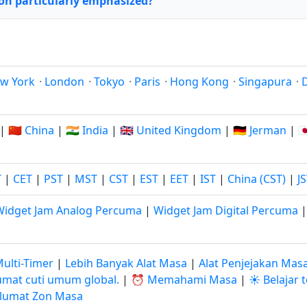
ion particularly emphasized?
w York
·
London
·
Tokyo
·
Paris
·
Hong Kong
·
Singapura
·
|
🇨🇳 China
|
🇮🇳 India
|
🇬🇧 United Kingdom
|
🇩🇪 Jerman
|

T
|
CET
|
PST
|
MST
|
CST
|
EST
|
EET
|
IST
|
China (CST)
|
J
Widget Jam Analog Percuma
|
Widget Jam Digital Percuma
ulti-Timer
|
Lebih Banyak Alat Masa
|
Alat Penjejakan Mas
mat cuti umum global.
|
⏰ Memahami Masa
|
☀️ Belajar
lumat Zon Masa