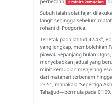
perbezaan
di
2 minits kemudian
Subuh ialah solat fajar, dilaku
langit sehingga sebelum mataha
rohani di Podgorica.
Terletak pada latitud 42.43°, 
yang lengkap, membolehkan Faj
piawai. Sepanjang bulan Ogos, 
menyebabkan jadual yang berub
minit kemudian menjelang eso
dari matahari terbenam hingga
23:51, manakala 'Sepertiga Ak
Tahajjud—bermula pada 01:09.