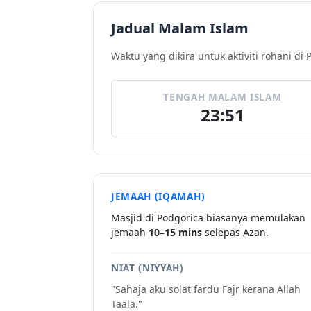
Jadual Malam Islam
Waktu yang dikira untuk aktiviti rohani di 
TENGAH MALAM ISLAM
23:51
JEMAAH (IQAMAH)
Masjid di Podgorica biasanya memulakan
jemaah
10–15 mins
selepas Azan.
NIAT (NIYYAH)
"Sahaja aku solat fardu Fajr kerana Allah
Taala."