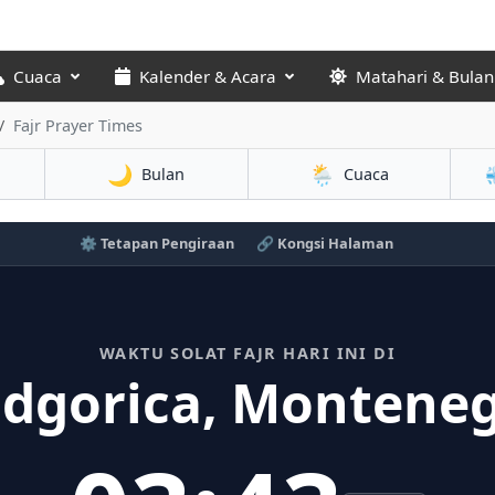
Cuaca
Kalender & Acara
Matahari & Bulan
Fajr Prayer Times
🌙
🌦️
Bulan
Cuaca
⚙️ Tetapan Pengiraan
🔗 Kongsi Halaman
WAKTU SOLAT FAJR HARI INI DI
dgorica, Montene