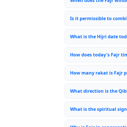
When does the Fajr wind
Is it permissible to comb
What is the Hijri date tod
How does today's Fajr ti
How many rakat is Fajr p
What direction is the Qib
What is the spiritual sign