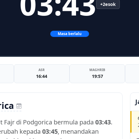
03:43
+2esok
Masa berlalu
ASR
MAGHRIB
16:44
19:57
J
ica
at Fajr di Podgorica bermula pada
03:43
.
berubah kepada
03:45
, menandakan