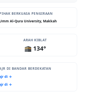
PIHAK BERKUASA PENGIRAAN
Umm Al-Qura University, Makkah
ARAH KIBLAT
🕋 134°
AJR DI BANDAR BERDEKATAN
ajr di →
ajr di →