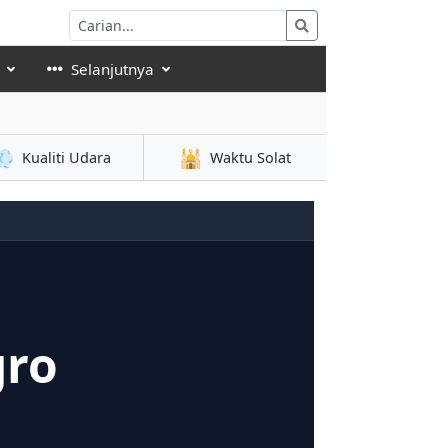
Selanjutnya
💨
🕌
Kualiti Udara
Waktu Solat
gro