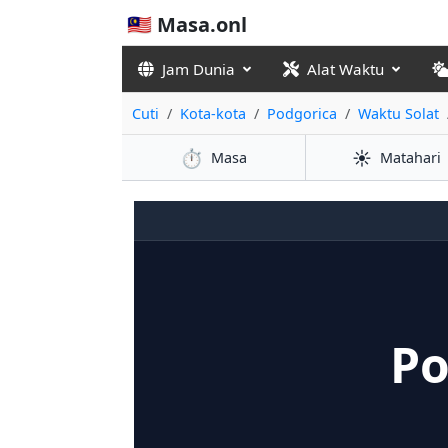
🇲🇾 Masa.onl
Jam Dunia
Alat Waktu
Cuti
Kota-kota
Podgorica
Waktu Solat
⏱️
☀️
Masa
Matahari
Po