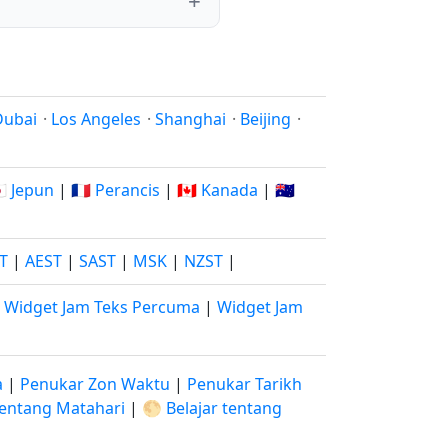
Dubai
·
Los Angeles
·
Shanghai
·
Beijing
·
🇵 Jepun
|
🇫🇷 Perancis
|
🇨🇦 Kanada
|
🇦🇺
ST
|
AEST
|
SAST
|
MSK
|
NZST
|
|
Widget Jam Teks Percuma
|
Widget Jam
a
|
Penukar Zon Waktu
|
Penukar Tarikh
 tentang Matahari
|
🌕 Belajar tentang