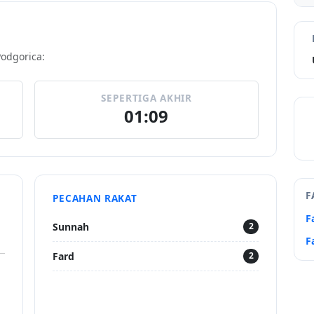
Podgorica:
SEPERTIGA AKHIR
01:09
F
PECAHAN RAKAT
F
Sunnah
2
F
Fard
2