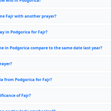
ow end in Podgorica?
ine Fajr with another prayer?
ay in Podgorica for Fajr?
me in Podgorica compare to the same date last year?
rayer?
la from Podgorica for Fajr?
ificance of Fajr?