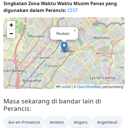
Singkatan Zona Waktu Waktu Musim Panas yang
digunakan dalam Perancis:
CEST
+
×
−
Roubaix
Leaflet
|
©
OpenStreetMap
penyumbang
Masa sekarang di bandar lain di
Perancis:
Aix-en-Provence
Amiens
Angers
Argenteuil