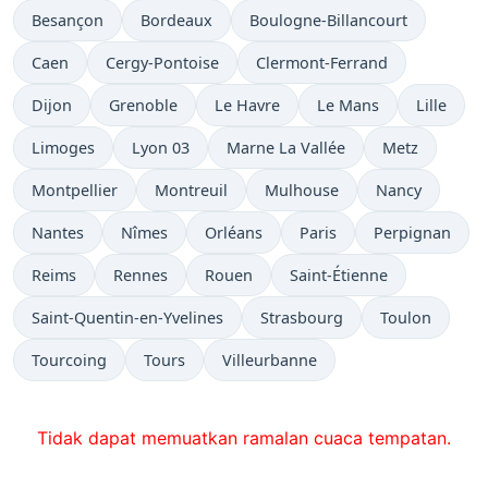
Besançon
Bordeaux
Boulogne-Billancourt
Caen
Cergy-Pontoise
Clermont-Ferrand
Dijon
Grenoble
Le Havre
Le Mans
Lille
Limoges
Lyon 03
Marne La Vallée
Metz
Montpellier
Montreuil
Mulhouse
Nancy
Nantes
Nîmes
Orléans
Paris
Perpignan
Reims
Rennes
Rouen
Saint-Étienne
Saint-Quentin-en-Yvelines
Strasbourg
Toulon
Tourcoing
Tours
Villeurbanne
Tidak dapat memuatkan ramalan cuaca tempatan.