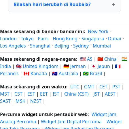
Bilakah hari berubah di Roubaix?
Masa sekarang di bandar-bandar ini:
New York
·
London
·
Tokyo
·
Paris
·
Hong Kong
·
Singapura
·
Dubai
·
Los Angeles
·
Shanghai
·
Beijing
·
Sydney
·
Mumbai
Masa sekarang di negara-negara:
🇺🇸 AS
|
🇨🇳 China
|
🇮🇳
India
|
🇬🇧 United Kingdom
|
🇩🇪 Jerman
|
🇯🇵 Jepun
|
🇫🇷
Perancis
|
🇨🇦 Kanada
|
🇦🇺 Australia
|
🇧🇷 Brazil
|
Masa sekarang di
zon waktu
:
UTC
|
GMT
|
CET
|
PST
|
MST
|
CST
|
EST
|
EET
|
IST
|
China (CST)
|
JST
|
AEST
|
SAST
|
MSK
|
NZST
|
Percuma
widget
untuk pentadbir web:
Widget Jam
Analog Percuma
|
Widget Jam Digital Percuma
|
Widget
Jam Teks Percuma
|
Widget Jam Perkataan Percuma