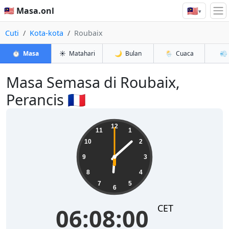
🇲🇾
🇲🇾 Masa.onl
▾
Cuti
Kota-kota
Roubaix
⏱️
Masa
☀️
Matahari
🌙
Bulan
🌦️
Cuaca
💨
Masa Semasa di Roubaix,
Perancis 🇫🇷
06:08:00
12
11
1
10
2
9
3
8
4
7
5
6
CET
06:08:00