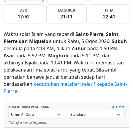
ASR
MAGHRIB
ISHA
17:52
21:11
22:41
Waktu solat Islam yang tepat di
Saint-Pierre, Saint
Pierre dan Miquelon
untuk Rabu, 5 Ogos 2026:
Subuh
bermula pada 4:14 AM, diikuti
Zuhur
pada 1:50 PM,
Asar
pada 5:52 PM,
Maghrib
pada 9:11 PM, dan
akhirnya
Isyak
pada 10:41 PM. Waktu ini memastikan
pelaksanaan lima solat fardu yang tepat. Sila ambil
perhatian bahawa jadual berubah setiap hari
berdasarkan
kedudukan matahari relatif kepada Saint-
Pierre
.
⚙️ Ofset
KONFIGURASI PENGIRAAN
Tiada ofset manual digunakan
Leaflet