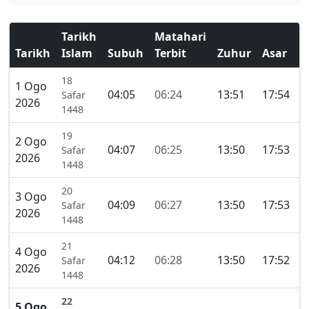
Tarikh
Matahari
Tarikh
Islam
Subuh
Terbit
Zuhur
Asar
M
18
1 Ogo
04:05
06:24
13:51
17:54
2
Safar
2026
1448
19
2 Ogo
04:07
06:25
13:50
17:53
2
Safar
2026
1448
20
3 Ogo
04:09
06:27
13:50
17:53
2
Safar
2026
1448
21
4 Ogo
04:12
06:28
13:50
17:52
2
Safar
2026
1448
22
5 Ogo