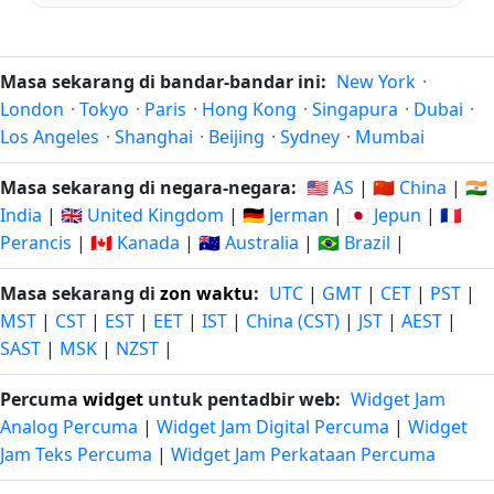
Masa sekarang di bandar-bandar ini:
New York
·
London
·
Tokyo
·
Paris
·
Hong Kong
·
Singapura
·
Dubai
·
Los Angeles
·
Shanghai
·
Beijing
·
Sydney
·
Mumbai
Masa sekarang di negara-negara:
🇺🇸 AS
|
🇨🇳 China
|
🇮🇳
India
|
🇬🇧 United Kingdom
|
🇩🇪 Jerman
|
🇯🇵 Jepun
|
🇫🇷
Perancis
|
🇨🇦 Kanada
|
🇦🇺 Australia
|
🇧🇷 Brazil
|
Masa sekarang di
zon waktu
:
UTC
|
GMT
|
CET
|
PST
|
MST
|
CST
|
EST
|
EET
|
IST
|
China (CST)
|
JST
|
AEST
|
SAST
|
MSK
|
NZST
|
Percuma
widget
untuk pentadbir web:
Widget Jam
Analog Percuma
|
Widget Jam Digital Percuma
|
Widget
Jam Teks Percuma
|
Widget Jam Perkataan Percuma