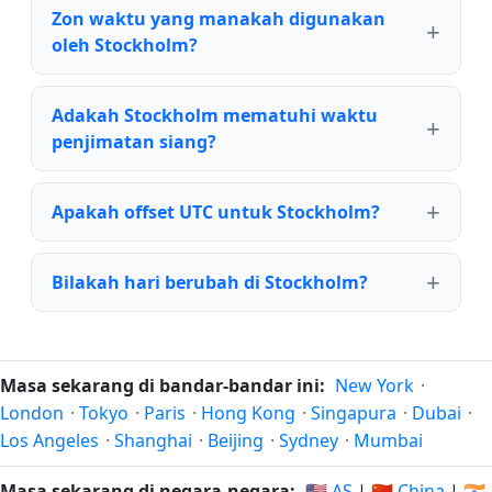
Zon waktu yang manakah digunakan
oleh Stockholm?
Adakah Stockholm mematuhi waktu
penjimatan siang?
Apakah offset UTC untuk Stockholm?
Bilakah hari berubah di Stockholm?
Masa sekarang di bandar-bandar ini:
New York
·
London
·
Tokyo
·
Paris
·
Hong Kong
·
Singapura
·
Dubai
·
Los Angeles
·
Shanghai
·
Beijing
·
Sydney
·
Mumbai
Masa sekarang di negara-negara:
🇺🇸 AS
|
🇨🇳 China
|
🇮🇳