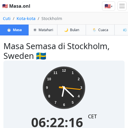
🇲🇾
🇲🇾 Masa.onl
▾
Cuti
Kota-kota
Stockholm
⏱️
Masa
☀️
Matahari
🌙
Bulan
🌦️
Cuaca
💨
Masa Semasa di Stockholm,
Sweden 🇸🇪
06:22:17
12
11
1
10
2
9
3
8
4
7
5
6
CET
06:22:17