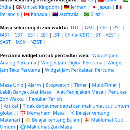
India
|
🇬🇧 United Kingdom
|
🇩🇪 Jerman
|
🇯🇵 Jepun
|
🇫🇷
Perancis
|
🇨🇦 Kanada
|
🇦🇺 Australia
|
🇧🇷 Brazil
|
Masa sekarang di
zon waktu
:
UTC
|
GMT
|
CET
|
PST
|
MST
|
CST
|
EST
|
EET
|
IST
|
China (CST)
|
JST
|
AEST
|
SAST
|
MSK
|
NZST
|
Percuma
widget
untuk pentadbir web:
Widget Jam
Analog Percuma
|
Widget Jam Digital Percuma
|
Widget
Jam Teks Percuma
|
Widget Jam Perkataan Percuma
Masa Unix
|
Alarm
|
Stopwatch
|
Timer
|
Multi-Timer
|
Lebih Banyak Alat Masa
|
Alat Penjejakan Masa
|
Penukar
Zon Waktu
|
Penukar Tarikh
|
Artikel
|
Tidak dapat mendapatkan maklumat cuti umum
global.
|
⏰ Memahami Masa
|
☀️ Belajar tentang
Matahari
|
🌕 Belajar tentang Bulan
|
🎉 Maklumat Cuti
Umum
|
🌐 Maklumat Zon Masa