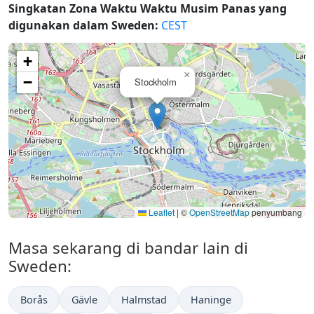
Singkatan Zona Waktu Waktu Musim Panas yang
digunakan dalam Sweden:
CEST
+
×
−
Stockholm
Leaflet
|
©
OpenStreetMap
penyumbang
Masa sekarang di bandar lain di
Sweden:
Borås
Gävle
Halmstad
Haninge