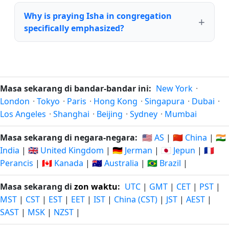
Why is praying Isha in congregation
specifically emphasized?
Masa sekarang di bandar-bandar ini:
New York
·
London
·
Tokyo
·
Paris
·
Hong Kong
·
Singapura
·
Dubai
·
Los Angeles
·
Shanghai
·
Beijing
·
Sydney
·
Mumbai
Masa sekarang di negara-negara:
🇺🇸 AS
|
🇨🇳 China
|
🇮🇳
India
|
🇬🇧 United Kingdom
|
🇩🇪 Jerman
|
🇯🇵 Jepun
|
🇫🇷
Perancis
|
🇨🇦 Kanada
|
🇦🇺 Australia
|
🇧🇷 Brazil
|
Masa sekarang di
zon waktu
:
UTC
|
GMT
|
CET
|
PST
|
MST
|
CST
|
EST
|
EET
|
IST
|
China (CST)
|
JST
|
AEST
|
SAST
|
MSK
|
NZST
|