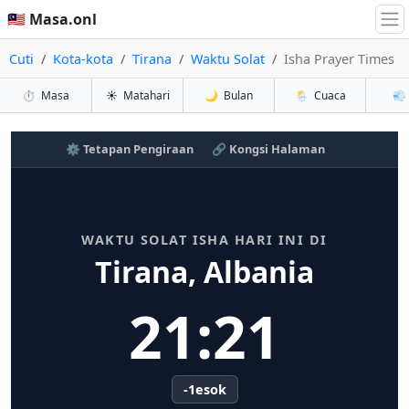
🇲🇾 Masa.onl
Cuti
Kota-kota
Tirana
Waktu Solat
Isha Prayer Times
⏱️
Masa
☀️
Matahari
🌙
Bulan
🌦️
Cuaca
💨
⚙️ Tetapan Pengiraan
🔗 Kongsi Halaman
WAKTU SOLAT ISHA HARI INI DI
Tirana, Albania
21:21
-1esok