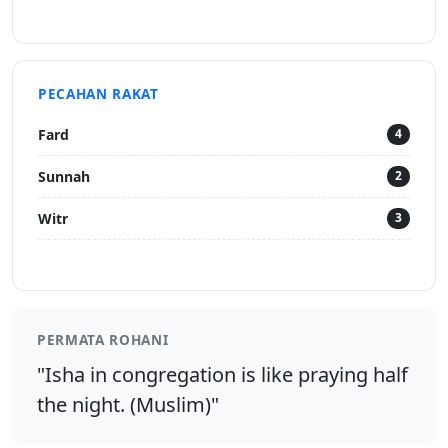
PECAHAN RAKAT
Fard
4
Sunnah
2
Witr
3
PERMATA ROHANI
"Isha in congregation is like praying half
the night. (Muslim)"